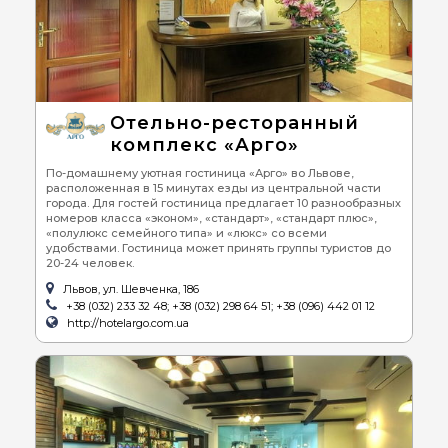
Отельно-ресторанный
комплекс «Арго»
По-домашнему уютная гостиница «Арго» во Львове,
расположенная в 15 минутах езды из центральной части
города. Для гостей гостиница предлагает 10 разнообразных
номеров класса «эконом», «стандарт», «стандарт плюс»,
«полулюкс семейного типа» и «люкс» со всеми
удобствами. Гостиница может принять группы туристов до
20-24 человек.
Львов, ул. Шевченка, 186
+38 (032) 233 32 48; +38 (032) 298 64 51; +38 (096) 442 01 12
http://hotelargo.com.ua