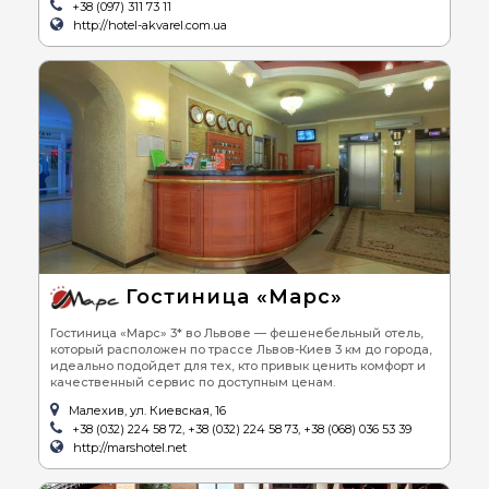
+38 (097) 311 73 11
http://hotel-akvarel.com.ua
Гостиница «Марс»
Гостиница «Марс» 3* во Львове — фешенебельный отель,
который расположен по трассе Львов-Киев 3 км до города,
идеально подойдет для тех, кто привык ценить комфорт и
качественный сервис по доступным ценам.
Малехив, ул. Киевская, 16
+38 (032) 224 58 72, +38 (032) 224 58 73, +38 (068) 036 53 39
http://marshotel.net