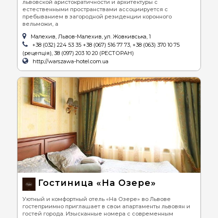
львовской аристократичности и архитектуры с
естественными пространствами ассоциируется с
пребыванием в загородной резиденции коронного
вельможи, а
Малехив, Львов-Малехив, ул. Жовкивська, 1
+38 (032) 224 53 35 +38 (067) 516 77 73, +38 (063) 370 10 75
(рецепція), 38 (097) 203 10 20 (РЕСТОРАН)
http://warszawa-hotel.com.ua
Гостиница «На Озере»
Уютный и комфортный отель «На Озере» во Львове
гостеприимно приглашает в свои апартаменты львовян и
гостей города. Изысканные номера с современным