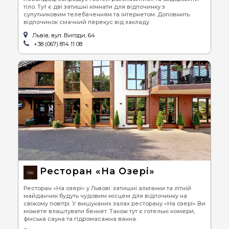
тіло. Тут є дві затишні кімнати для відпочинку з
супутниковим телебаченням та інтернетом. Доповнить
відпочинок смачний перекус від закладу.
Львів, вул. Вигоди, 64
+38 (067) 814 11 08
Ресторан «На Озері»
Ресторан «На озері» у Львові: затишні альтанки та літній
майданчик будуть чудовим місцем для відпочинку на
свіжому повітрі. У вишуканих залах ресторану «На озері» Ви
можете влаштувати бенкет. Також тут є готельні номери,
фінська сауна та гідромасажна ванна.