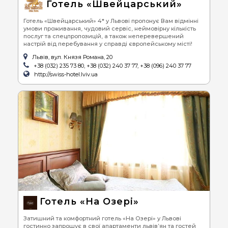
Готель «Швейцарський»
Готель «Швейцарський» 4* у Львові пропонує Вам відмінні
умови проживання, чудовий сервіс, неймовірну кількість
послуг та спецпропозицій, а також неперевершений
настрій від перебування у справді європейському місті!
Львів, вул. Князя Романа, 20
+38 (032) 235 73 80, +38 (032) 240 37 77, +38 (096) 240 37 77
http://swiss-hotel.lviv.ua
Готель «На Озері»
Затишний та комфортний готель «На Озері» у Львові
гостинно запрошує в свої апартаменти львів’ян та гостей