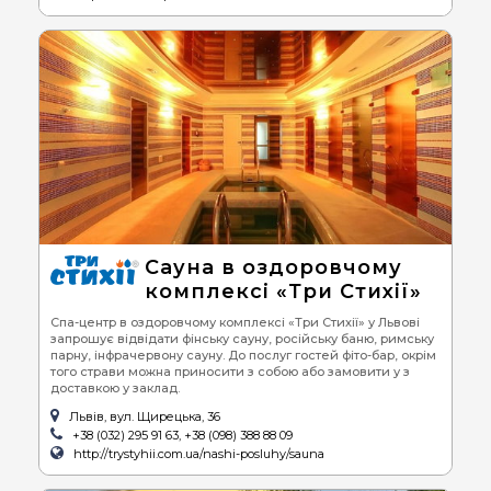
Сауна в оздоровчому
комплексі «Три Стихії»
Спа-центр в оздоровчому комплексі «Три Стихії» у Львові
запрошує відвідати фінську сауну, російську баню, римську
парну, інфрачервону сауну. До послуг гостей фіто-бар, окрім
того страви можна приносити з собою або замовити у з
доставкою у заклад.
Львів, вул. Щирецька, 36
+38 (032) 295 91 63, +38 (098) 388 88 09
http://trystyhii.com.ua/nashi-posluhy/sauna