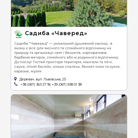
Садиба «Чаверед»
Садиба "Чаверед" — унікальний душевний заклад , в
якому є все для якісного та спокійного відпочинку на
природі та організації свят і бенкетів, корпоративів,
барбекю-вечірок, сімейного або ж родинного відпочинку.
До послуг Гостей простора територія, мангали та печі,
сауна, літній басейн, кілька спалень, бенкет-холи та кухня,
караоке, музик
Деревач, вул. Львівська, 25
+38 (067) 363 27 18, +39 (067) 938 01 38