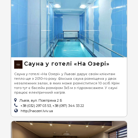
Сауна у готелі «На Озері»
Сауна у готелі «На Озері» у Львові дарує своїм клієнтам
тепло ще з 2010-го року. Фінська сауна розміщена у двох
незалежних залах, в яких може розміститися 10 осіб. Крім
того тут є басейн розміром 3х5 м з гідромасажем. У сауні
працює електричний нагрів.
Львів, вул. Повітряна 2 Б
+38 (032) 297 03 53, +38 (097) 344 33 22
http://naozeri.lviv.ua