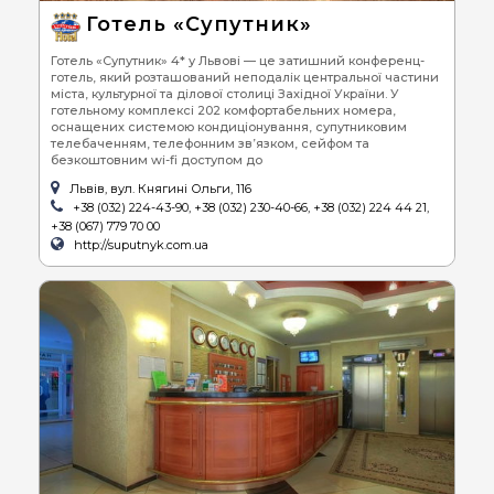
Готель «Супутник»
Готель «Супутник» 4* у Львові — це затишний конференц-
готель, який розташований неподалік центральної частини
міста, культурної та ділової столиці Західної України. У
готельному комплексі 202 комфортабельних номера,
оснащених системою кондиціонування, супутниковим
телебаченням, телефонним зв’язком, сейфом та
безкоштовним wi-fi доступом до
Львів, вул. Княгині Ольги, 116
+38 (032) 224-43-90, +38 (032) 230-40-66, +38 (032) 224 44 21,
+38 (067) 779 70 00
http://suputnyk.com.ua