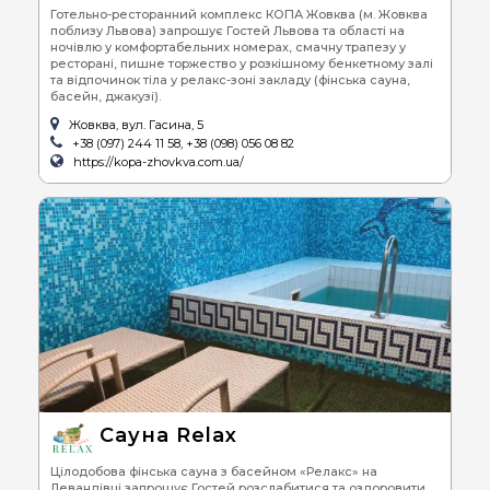
Готельно-ресторанний комплекс КОПА Жовква (м. Жовква
поблизу Львова) запрошує Гостей Львова та області на
ночівлю у комфортабельних номерах, смачну трапезу у
ресторані, пишне торжество у розкішному бенкетному залі
та відпочинок тіла у релакс-зоні закладу (фінська сауна,
басейн, джакузі).
Жовква, вул. Гасина, 5
+38 (097) 244 11 58, +38 (098) 056 08 82
https://kopa-zhovkva.com.ua/
Cауна Relax
Цілодобова фінська сауна з басейном «Релакс» на
Левандівці запрошує Гостей розслабитися та оздоровити