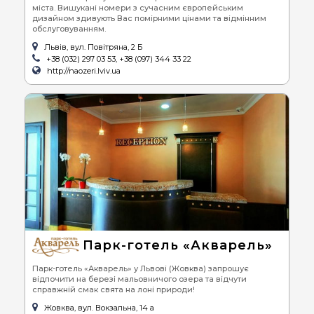
міста. Вишукані номери з сучасним європейським
дизайном здивують Вас помірними цінами та відмінним
обслуговуванням.
Львів, вул. Повітряна, 2 Б
+38 (032) 297 03 53, +38 (097) 344 33 22
http://naozeri.lviv.ua
Парк-готель «Акварель»
Парк-готель «Акварель» у Львові (Жовква) запрошує
відпочити на березі мальовничого озера та відчути
справжній смак свята на лоні природи!
Жовква, вул. Вокзальна, 14 а