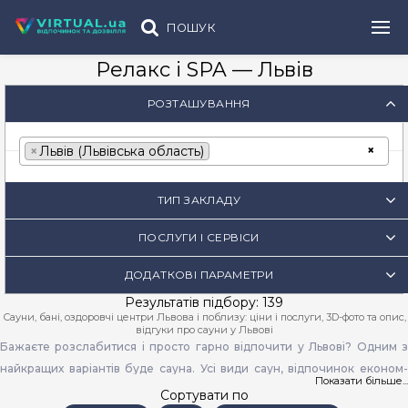
ПОШУК
Релакс і SPA — Львів
РОЗТАШУВАННЯ
×
×
Львів (Львівська область)
ТИП ЗАКЛАДУ
ПОСЛУГИ І СЕРВІСИ
ДОДАТКОВІ ПАРАМЕТРИ
Результатів підбору: 139
Сауни, бані, оздоровчі центри Львова і поблизу: ціни і послуги, 3D-фото та опис,
відгуки про сауни у Львові
Бажаєте розслабитися і просто гарно
відпочити у Львові
? Одним 
найкращих варіантів буде
сауна
.
Усі види саун
, відпочинок економ-
Показати більше...
класу або класу люкс – усе це можна знайти на нашому сайті. Якщо
Сортувати по