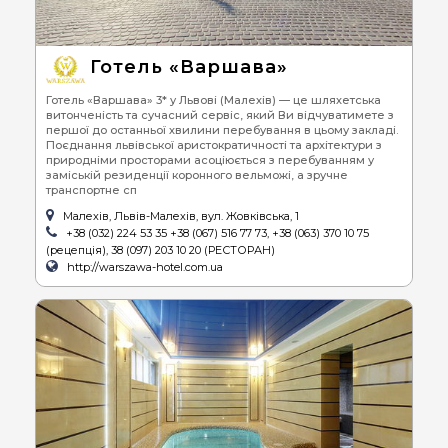
Готель «Варшава»
Готель «Варшава» 3* у Львові (Малехів) — це шляхетська
витонченість та сучасний сервіс, який Ви відчуватимете з
першої до останньої хвилини перебування в цьому закладі.
Поєднання львівської аристократичності та архітектури з
природніми просторами асоціюється з перебуванням у
заміській резиденції коронного вельможі, а зручне
транспортне сп
Малехів, Львів-Малехів, вул. Жовківська, 1
+38 (032) 224 53 35 +38 (067) 516 77 73, +38 (063) 370 10 75
(рецепція), 38 (097) 203 10 20 (РЕСТОРАН)
http://warszawa-hotel.com.ua