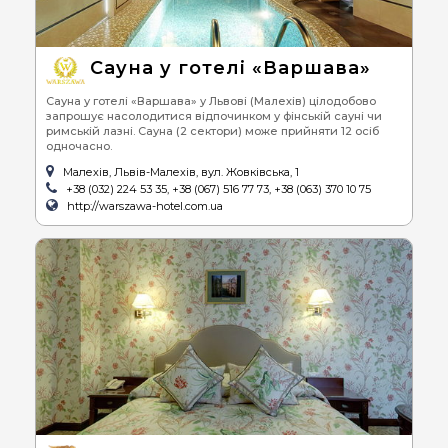
Сауна у готелі «Варшава»
Сауна у готелі «Варшава» у Львові (Малехів) цілодобово
запрошує насолодитися відпочинком у фінській сауні чи
римській лазні. Сауна (2 сектори) може прийняти 12 осіб
одночасно.
Малехів, Львів-Малехів, вул. Жовківська, 1
+38 (032) 224 53 35, +38 (067) 516 77 73, +38 (063) 370 10 75
http://warszawa-hotel.com.ua