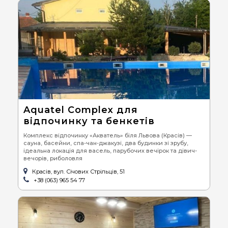
Aquatel Complex для
відпочинку та бенкетів
Комплекс відпочинку «Акватель» біля Львова (Красів) —
сауна, басейни, спа-чан-джакузі, два будинки зі зрубу,
ідеальна локація для васель, парубочих вечірок та дівич-
вечорів, риболовля
Красів, вул. Січових Стрільців, 51
+38 (063) 965 54 77