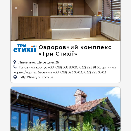
Оздоровчий комплекс
«Три Стихії»
Львів, вул. Щирецька, 36
Головний корпус +38 (098) 388 88 09, (032) 295 91 63; дитячий
корпус/корпус басейни +38 (098) 393 03 03, (032) 295 03 03
http://trystyhii.com.ua