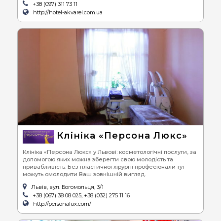
+38 (097) 311 73 11
http://hotel-akvarel.com.ua
Клініка «Персона Люкс»
Клініка «Персона Люкс» у Львові: косметологічні послуги, за
допомогою яких можна зберегти свою молодість та
привабливість. Без пластичної хірургії професіонали тут
можуть омолодити Ваш зовнішній вигляд.
Львів, вул. Богомольця, 3/1
+38 (067) 38 08 025, +38 (032) 275 11 16
http://personalux.com/