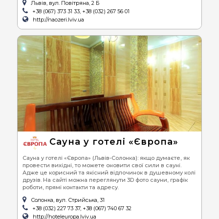
Львів, вул. Повітряна, 2 Б
+38 (067) 373 31 33, +38 (032) 267 56 01
http://naozeri.lviv.ua
Сауна у готелі «Європа»
Сауна у готелі «Європа» (Львів-Солонка): якщо думаєте, як
провести вихідні, то можете оновити свої сили в сауні.
Адже це корисний та якісний відпочинок в душевному колі
друзів. На сайті можна переглянути 3D фото сауни, графік
роботи, прямі контакти та адресу.
Солонка, вул. Стрийська, 31
+38 (032) 227 73 37, +38 (067) 740 67 32
http://hoteleuropa.lviv.ua