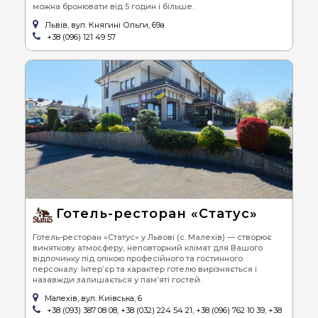
можна бронювати від 5 годин і більше.
Львів, вул. Княгині Ольги, 69а
+38 (096) 121 49 57
Готель-ресторан «Статус»
Готель-ресторан «Статус» у Львові (с. Малехів) — створює
виняткову атмосферу, неповторний клімат для Вашого
відпочинку під опікою професійного та гостинного
персоналу. Інтер’єр та характер готелю вирізняється і
назавжди залишається у пам’яті гостей.
Малехів, вул. Київська, 6
+38 (093) 387 08 08, +38 (032) 224 54 21, +38 (096) 762 10 39, +38