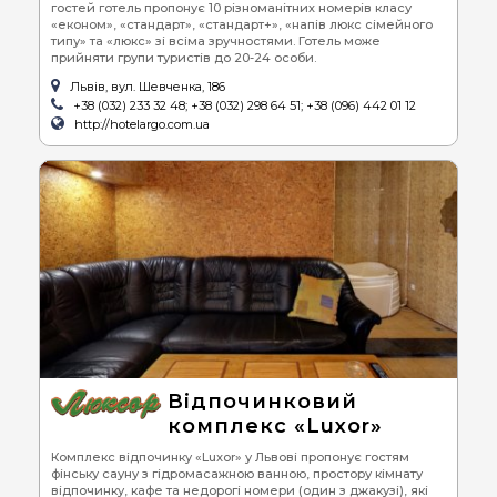
гостей готель пропонує 10 різноманітних номерів класу
«економ», «стандарт», «стандарт+», «напів люкс сімейного
типу» та «люкс» зі всіма зручностями. Готель може
прийняти групи туристів до 20-24 особи.
Львів, вул. Шевченка, 186
+38 (032) 233 32 48; +38 (032) 298 64 51; +38 (096) 442 01 12
http://hotelargo.com.ua
Відпочинковий
комплекс «Luxor»
Комплекс відпочинку «Luxor» у Львові пропонує гостям
фінську сауну з гідромасажною ванною, простору кімнату
відпочинку, кафе та недорогі номери (один з джакузі), які