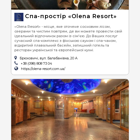
Спа-простір «Olena Resort»
«Olena Resort» - місце, яке оточене сосновим лісом,
озерами та чистим повітрям, де ви можете провести свій
ідеальний відпочинок разом із сім'єю. До Ваших послуг
сучасний спа-комплекс з фінською сауном і спа-чаном,
відкритий плавальний басейн, затишний готель та
ресторан української та європейської кухні.
Брюховичі, вул. Балабанівка, 20 А
+38 (098) 808 73 04
https://olena-resort.com.ua/