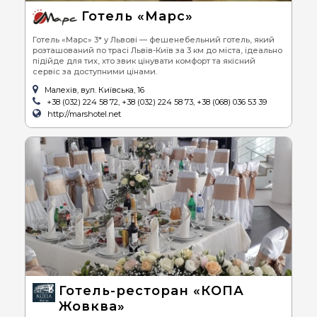
Готель «Марс»
Готель «Марс» 3* у Львові — фешенебельний готель, який
розташований по трасі Львів-Київ за 3 км до міста, ідеально
підійде для тих, хто звик цінувати комфорт та якісний
сервіс за доступними цінами.
Малехів, вул. Київська, 16
+38 (032) 224 58 72, +38 (032) 224 58 73, +38 (068) 036 53 39
http://marshotel.net
Готель-ресторан «КОПА
Жовква»