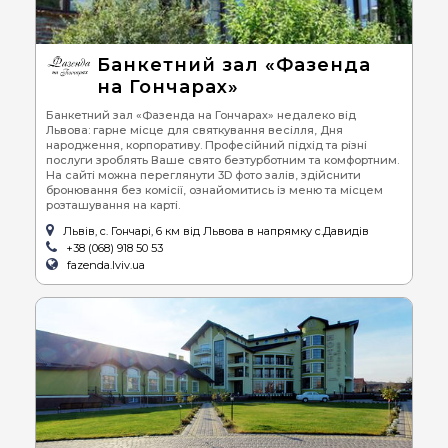
Банкетний зал «Фазенда
на Гончарах»
Банкетний зал «Фазенда на Гончарах» недалеко від
Львова: гарне місце для святкування весілля, Дня
народження, корпоративу. Професійний підхід та різні
послуги зроблять Ваше свято безтурботним та комфортним.
На сайті можна переглянути 3D фото залів, здійснити
бронювання без комісії, ознайомитись із меню та місцем
розташування на карті.
Львів, с. Гончарі, 6 км від Львова в напрямку с.Давидів
+38 (068) 918 50 53
fazenda.lviv.ua