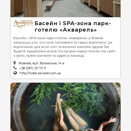
Басейн і SPA-зона парк-
готелю «Акварель»
Басейн і SPA-зона парк-готелю «Акварель» у Жовкві
запрошує усіх, хто хоче поплавати та гарно відпочити. Це
відпочинок для всієї сім'ї та великої компанії друзів. Ви
будете задоволені всіма послугами парку-готелю. На сайті
є фото, прямі контакти та адреса закладу.
Жовква, вул. Вокзальна, 14 а
+38 (097) 311 73 11
http://hotel-akvarel.com.ua