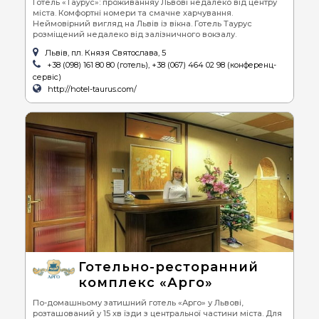
Готель «Таурус»: проживанняу Львові недалеко від центру
міста. Комфортні номери та смачне харчування.
Неймовірний вигляд на Львів із вікна. Готель Таурус
розміщений недалеко від залізничного вокзалу.
Львів, пл. Князя Святослава, 5
+38 (098) 161 80 80 (готель), +38 (067) 464 02 98 (конференц-
сервіс)
http://hotel-taurus.com/
Готельно-ресторанний
комплекс «Арго»
По-домашньому затишний готель «Арго» у Львові,
розташований у 15 хв їзди з центральної частини міста. Для