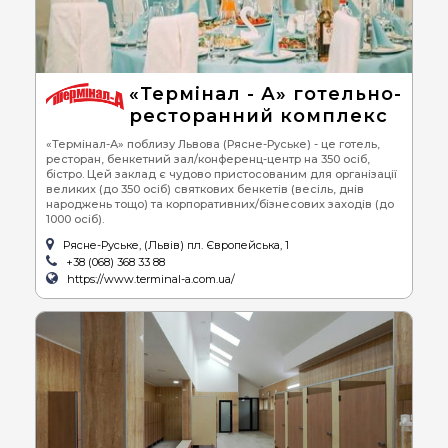
«Термінал - А» готельно-
ресторанний комплекс
«Термінал-А» поблизу Львова (Рясне-Руське) - це готель,
ресторан, бенкетний зал/конференц-центр на 350 осіб,
бістро. Цей заклад є чудово пристосованим для організації
великих (до 350 осіб) святкових бенкетів (весіль, днів
народжень тощо) та корпоративних/бізнесових заходів (до
1000 осіб).
Рясне-Руське, (Львів) пл. Європейська, 1
+38 (068) 368 33 88
https://www.terminal-a.com.ua/