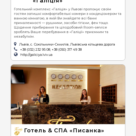
«Галіція»
Готельний комплекс «Галіція» у Львові пропонує своїм
гостям затишні комфортабельні номери з кондеціонером та
ванною кімнатою, в якій Ви знайдете всі банні
приналежності — рушники, засоби гігієни, фен тощо.
Щоденне прибирання та цілодобовий Room-service
зроблять Ваше перебування в «Галіції» приємним та
незабутнім.
Львів, с. Сокільники-Скнилів, Львівська кільцева дорога
+38 (032) 232 95 08, +38 (050) 317 49 38
http://galiciya.lviv.ua
Готель & СПА «Писанка»