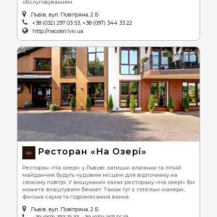
обслуговуванням.
Львів, вул. Повітряна, 2 Б
+38 (032) 297 03 53, +38 (097) 344 33 22
http://naozeri.lviv.ua
Ресторан «На Озері»
Ресторан «На озері» у Львові: затишні альтанки та літній
майданчик будуть чудовим місцем для відпочинку на
свіжому повітрі. У вишуканих залах ресторану «На озері» Ви
можете влаштувати бенкет. Також тут є готельні номери,
фінська сауна та гідромасажна ванна.
Львів, вул. Повітряна, 2 Б