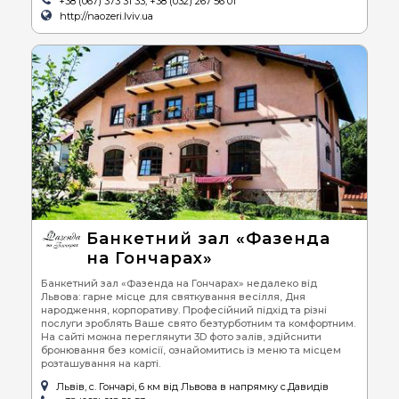
+38 (067) 373 31 33, +38 (032) 267 56 01
http://naozeri.lviv.ua
Банкетний зал «Фазенда
на Гончарах»
Банкетний зал «Фазенда на Гончарах» недалеко від
Львова: гарне місце для святкування весілля, Дня
народження, корпоративу. Професійний підхід та різні
послуги зроблять Ваше свято безтурботним та комфортним.
На сайті можна переглянути 3D фото залів, здійснити
бронювання без комісії, ознайомитись із меню та місцем
розташування на карті.
Львів, с. Гончарі, 6 км від Львова в напрямку с.Давидів