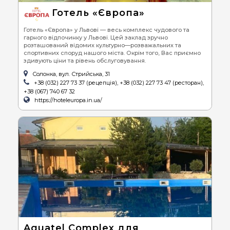
Готель «Європа»
Готель «Європа» у Львові — весь комплекс чудового та
гарного відпочинку у Львові. Цей заклад зручно
розташований відомих культурно—розважальних та
спортивних споруд нашого міста. Окрім того, Вас приємно
здивують ціни та рівень обслуговування.
Солонка, вул. Стрийська, 31
+38 (032) 227 73 37 (рецепція), +38 (032) 227 73 47 (ресторан),
+38 (067) 740 67 32
https://hoteleuropa.in.ua/
Aquatel Complex для