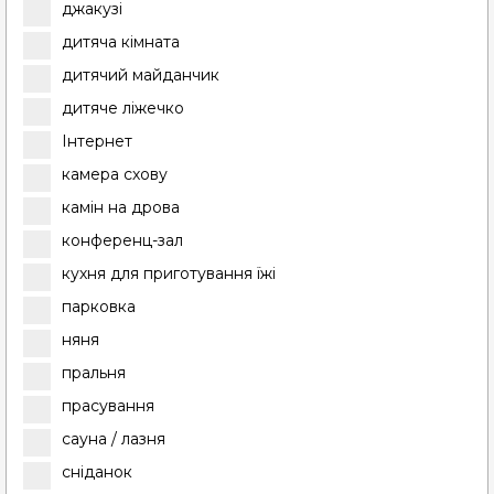
джакузі
дитяча кімната
дитячий майданчик
дитяче ліжечко
Інтернет
камера схову
камін на дрова
конференц-зал
кухня для приготування їжі
парковка
няня
пральня
прасування
сауна / лазня
сніданок