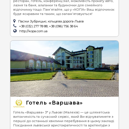
ресторан, готель, конференц-зал, можливість прокату авто,
лазня та баня, альтанки та будиночки для сімейного
відпочинку тощо. Пам’ятайте, що у «КОПА» Ваш відпочинок
буде яскравим та таким, що запам’ятовується!
Пасіки Зубрицькі, кільцева дорога-Львів
+38 (032) 277 78 88, +38 (096) 756 38 64
http://kopa.com.ua
Готель «Варшава»
Готель «Варшава» 3* у Львові (Малехів) — це шляхетська
витонченість та сучасний сервіс, який Ви відчуватимете з
першої до останньої хвилини перебування в цьому закладі.
Поєднання львівської аристократичності та архітектури з