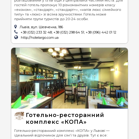
розташований у 15 хв їзди з центральної частини міста. Для
гостей готель пропонує 10 різноманітних номерів класу
«економ», «стандарт», «стандарт+», «напів люкс сімейного
типу» та «люкс» зі всіма зручностями. Готель може
прийняти групи туристів до 20-24 особи.
Львів, вул. Шевченка, 186
+38 (032) 233 32 48; +38 (032) 298 64 51; +38 (096) 442 01 12
http://hotelargo.com.ua
Готельно-ресторанний
комплекс «КОПА»
Готельно-ресторанний комплекс «КОПА» у Львові —
ідеальний відпочинок для сім’ї та друзів. Тут є все: