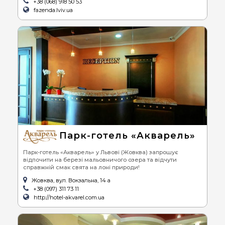
+38 (068) 918 50 53
fazenda.lviv.ua
Парк-готель «Акварель»
Парк-готель «Акварель» у Львові (Жовква) запрошує
відпочити на березі мальовничого озера та відчути
справжній смак свята на лоні природи!
Жовква, вул. Вокзальна, 14 а
+38 (097) 311 73 11
http://hotel-akvarel.com.ua