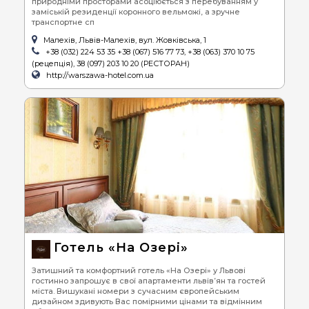
природніми просторами асоціюється з перебуванням у
заміській резиденції коронного вельможі, а зручне
транспортне сп
Малехів, Львів-Малехів, вул. Жовківська, 1
+38 (032) 224 53 35 +38 (067) 516 77 73, +38 (063) 370 10 75
(рецепція), 38 (097) 203 10 20 (РЕСТОРАН)
http://warszawa-hotel.com.ua
Готель «На Озері»
Затишний та комфортний готель «На Озері» у Львові
гостинно запрошує в свої апартаменти львів’ян та гостей
міста. Вишукані номери з сучасним європейським
дизайном здивують Вас помірними цінами та відмінним