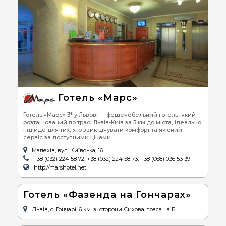
Готель «Марс»
Готель «Марс» 3* у Львові — фешенебельний готель, який
розташований по трасі Львів-Київ за 3 км до міста, ідеально
підійде для тих, хто звик цінувати комфорт та якісний
сервіс за доступними цінами.
Малехів, вул. Київська, 16
+38 (032) 224 58 72, +38 (032) 224 58 73, +38 (068) 036 53 39
http://marshotel.net
Готель «Фазенда на Гончарах»
Львів, с. Гончарі, 6 км. зі сторони Сихова, траса на Б