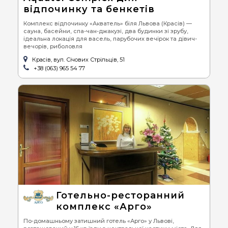
відпочинку та бенкетів
Комплекс відпочинку «Акватель» біля Львова (Красів) —
сауна, басейни, спа-чан-джакузі, два будинки зі зрубу,
ідеальна локація для васель, парубочих вечірок та дівич-
вечорів, риболовля
Красів, вул. Січових Стрільців, 51
+38 (063) 965 54 77
Готельно-ресторанний
комплекс «Арго»
По-домашньому затишний готель «Арго» у Львові,