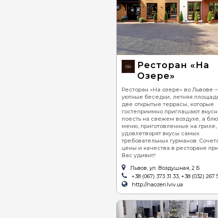
Ресторан «На
Озере»
Ресторан «На озере» во Львове —
уютные беседки, летняя площад
две открытые террасы, которые
гостеприимно приглашают вкусн
поесть на свежем воздухе, а блю
меню, приготовленные на гриле,
удовлетворят вкусы самых
требовательных гурманов. Сочет
цены и качества в ресторане пр
Вас удивит!
Львов, ул. Воздушная, 2 Б
+38 (067) 373 31 33, +38 (032) 267 
http://naozeri.lviv.ua