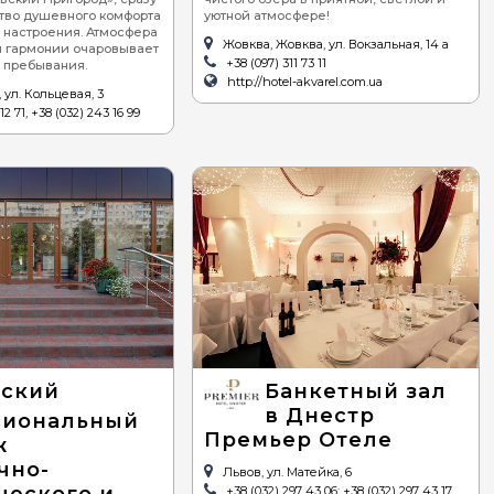
ство душевного комфорта
уютной атмосфере!
 настроения. Атмосфера
Жовква, Жовква, ул. Вокзальная, 14 а
й гармонии очаровывает
+38 (097) 311 73 11
 пребывания.
http://hotel-akvarel.com.ua
 ул. Кольцевая, 3
12 71, +38 (032) 243 16 99
вский
Банкетный зал
в Днестр
сиональный
Премьер Отеле
ж
чно-
Львов, ул. Матейка, 6
ческого и
+38 (032) 297 43 06; +38 (032) 297 43 17