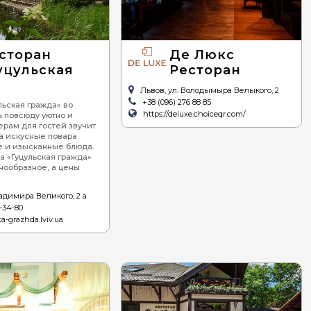
мноморская
ианская
сторан
Де Люкс
уцульская
Ресторан
Львов, ул. Володымыра Велыкого, 2
+38 (096) 276 88 85
льская гражда» во
https://deluxe.choiceqr.com/
 повсюду уютно и
ерам для гостей звучит
а искусные повара
е и изысканные блюда.
а «Гуцульская гражда»
нообразное, а цены
ладимира Великого, 2 а
-34-80
ka-grazhda.lviv.ua