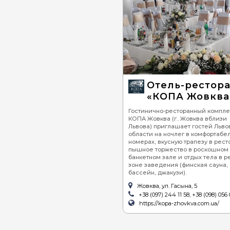
Отель-рестор
«КОПА Жовква
Гостинично-ресторанный компле
КОПА Жовква (г.. Жовква вблизи
Львова) приглашает гостей Льво
области на ночлег в комфортабе
номерах, вкусную трапезу в рест
пышное торжество в роскошном
банкетном зале и отдых тела в р
зоне заведения (финская сауна,
бассейн, джакузи).
Жовква, ул. Гасына, 5
+38 (097) 244 11 58, +38 (098) 056 
https://kopa-zhovkva.com.ua/