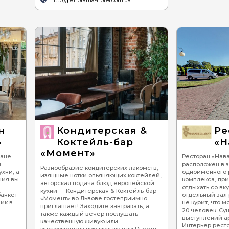
http://panorama-hotel.com.ua
н
Кондитерская &
Ре
»
Коктейль-бар
«Н
«Момент»
ране
Ресторан «Нава
й
расположен в 
Разнообразие кондитерских лакомств,
хни, а
одноименного 
изящные нотки опьяняющих коктейлей,
ния вы
комплекса, при
авторская подача блюд европейской
отдыхать со вк
кухни — Кондитерская & Коктейль-бар
банкет
отдельный зал 
«Момент» во Львове гостеприимно
ик в
не курит, что 
приглашает! Заходите завтракать, а
20 человек. Су
также каждый вечер послушать
выступлений ар
качественную живую или
Интерьер рест
инструментальную музыку или Dj-сети