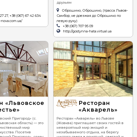
друзьям
Оброшино, Оброшино, (трасса Львов-
27 27, +38 (067) 67 42 634
Самбор, не доезжая до Оброшино по
a-nova.com.ua/
левую руку)
+38 (067) 707 95 09
http://gostynna-hata.virtual.ua
н «Львовское
Ресторан
стье»
«Акварель»
вский Пригород» (с.
Ресторан «Акварель» во Львове
Львовская область) — это
(Жовква) приглашает своих гостей в
инственный мир
невероятный мир эмоций и
кусства. Посетив
незабываемого отдыха, на берегу
вский Пригород», сразу
чистого озера в приятной, светлой и