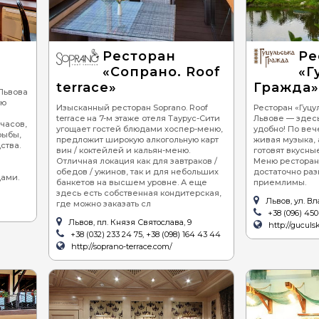
Детские кафе
Пицца
Средизе
Суши
Вегетар
Ресторан
Ре
Бургеры, сендвичи
«Сопрано. Roof
«Г
terrace»
Гражда»
Барбекю (шашлык,
Львова
гриль)
ую
Изысканный ресторан Soprano. Roof
Ресторан «Гуцу
terrace на 7-м этаже отеля Таурус-Сити
Львове — здесь
Стейки
 часов,
угощает гостей блюдами хоспер-меню,
удобно! По веч
рыбы,
предложит широкую алкогольную карт
живая музыка, 
Улитки
ства.
вин / коктейлей и кальян-меню.
готовят вкусны
Отличная локация как для завтраков /
Меню ресторан
Устрицы
обедов / ужинов, так и для небольших
достаточно раз
ами.
банкетов на высшем уровне. А еще
приемлимы.
Хинкали
здесь есть собственная кондитерская,
Львов, ул. В
где можно заказать сл
+38 (096) 450
Львов, пл. Князя Святослава, 9
http://guculs
+38 (032) 233 24 75, +38 (098) 164 43 44
http://soprano-terrace.com/