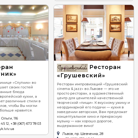
оран
Ресторан
тник»
«Грушевский»
тинице «Спутник» во
Ресторан импровизаций «Грушевский
шает своих гостей
cinema & jazz» во Львове — это не
канные блюда
просто ресторан, а художественный
вропейской кухни, а
центр для ценителей качественной
ает различные стили в
творческой «пищи». К вкусному ужину и
лов, чтобы Вы могли
неординарной его подачи — кухня в
о больше нравится.
заведении авторская, Вам предложат
концептуальное кино и прекрасную
 Ольги, 116
музыку — как хорошо дорогое,
45 12, +38 (067) 673 78 03
выдержанное вино!
yk.lviv.ua
Львов, пр. Шевченка, 28