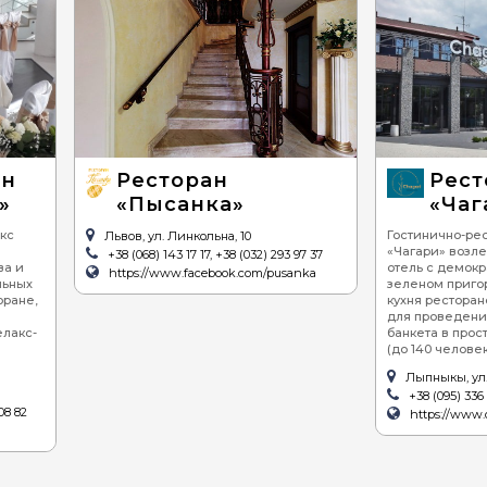
ан
Ресторан
Рест
»
«Пысанка»
«Чаг
кс
Гостинично-ре
Львов, ул. Линкольна, 10
«Чагари» возле
+38 (068) 143 17 17, +38 (032) 293 97 37
ва и
отель с демок
https://www.facebook.com/pusanka
льных
зеленом пригор
оране,
кухня ресторан
для проведени
елакс-
банкета в прос
(до 140 челове
Лыпныкы, ул.
+38 (095) 336 
08 82
https://www.