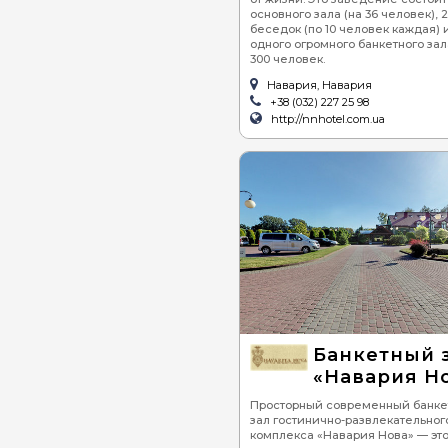
основного зала (на 36 человек), 
беседок (по 10 человек каждая) 
одного огромного банкетного зал
300 человек.
Навария, Навария
+38 (032) 227 25 98
http://nnhotel.com.ua
Банкетный 
«Навария Н
Просторный современный банк
зал гостинично-развлекательног
комплекса «Навария Нова» — эт