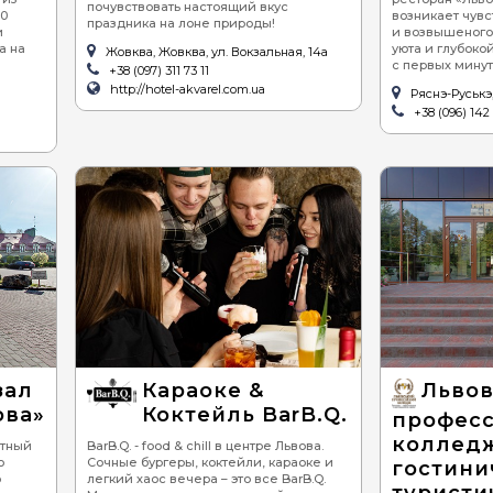
почувствовать настоящий вкус
20
возникает чув
праздника на лоне природы!
и
и возвышеного
а на
уюта и глубоко
Жовква, Жовква, ул. Вокзальная, 14а
с первых минут
+38 (097) 311 73 11
http://hotel-akvarel.com.ua
Ряснэ-Руськэ,
+38 (096) 142 
зал
Караоке &
Льво
ова»
Коктейль BarB.Q.
профес
коллед
етный
BarB.Q. - food & chill в центре Львова.
о
Сочные бургеры, коктейли, караоке и
гостини
о
легкий хаос вечера – это все BarB.Q.
туристи