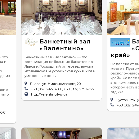
Банкетный зал
Б
«Валентино»
«
край»
 это
Банкетный зал «Валентино» — это
ка и
организация небольших банкетов во
Недалеко от Л
Львове. Роскошный интерьер, вкусная
месте г. Пусто
о
итальянская и украинская кухня. Уют и
расположилась
да из
умеренные цены.
край». Со всех
этот комплекс 
Львов, ул. Нижанкивского, 20
котором есть 
+38 (032) 245 67 66, +38 (097) 235 67 77
ание
отдыха.
иятно
http://valentino.lviv.ua
Пустомыты, у
+38 (032) 247-
56 01