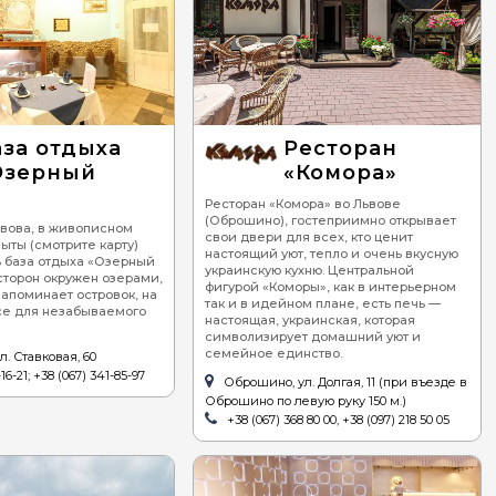
аза отдыха
Ресторан
Озерный
«Комора»
Ресторан «Комора» во Львове
(Оброшино), гостеприимно открывает
ьвова, в живописном
свои двери для всех, кто ценит
мыты (смотрите карту)
настоящий уют, тепло и очень вкусную
 база отдыха «Озерный
украинскую кухню. Центральной
 сторон окружен озерами,
фигурой «Коморы», как в интерьерном
напоминает островок, на
так и в идейном плане, есть печь —
все для незабываемого
настоящая, украинская, которая
символизирует домашний уют и
семейное единство.
л. Ставковая, 60
16-21; +38 (067) 341-85-97
Оброшино, ул. Долгая, 11 (при въезде в
Оброшино по левую руку 150 м.)
+38 (067) 368 80 00, +38 (097) 218 50 05