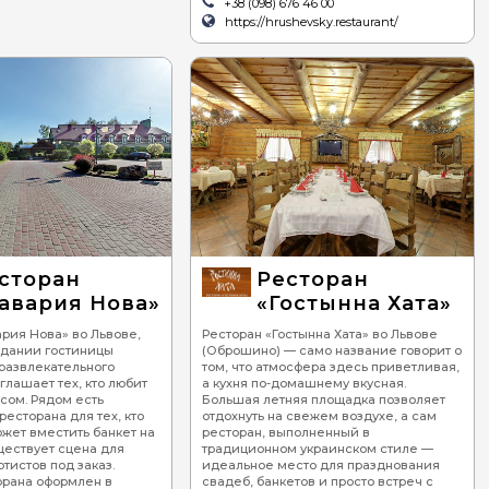
+38 (098) 676 46 00
https://hrushevsky.restaurant/
сторан
Ресторан
авария Нова»
«Гостынна Хата»
рия Нова» во Львове,
Ресторан «Гостынна Хата» во Львове
здании гостиницы
(Оброшино) — само название говорит о
развлекательного
том, что атмосфера здесь приветливая,
глашает тех, кто любит
а кухня по-домашнему вкусная.
усом. Рядом есть
Большая летняя площадка позволяет
ресторана для тех, кто
отдохнуть на свежем воздухе, а сам
может вместить банкет на
ресторан, выполненный в
ществует сцена для
традиционном украинском стиле —
тистов под заказ.
идеальное место для празднования
орана оформлен в
свадеб, банкетов и просто встреч с