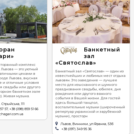
оран
Банкетный
ари»
зал
«Святослав»
сторанный комплекс
 Львова — это уютный
Банкетный зал «Святослав» — один из
ратичными ценами в
известнейших и любимых мест отдыха
оде Львова, вкусная
львовян. Это заведение — лучшее
е и отличные условия
место для изысканного и шумного
я свадьбы или другого
празднования свадьбы, юбилея, дня
торном банкетном зале
рождения или другого важного
к). Живая музыка.
события в Вашей жизни. Для гостей
здесь большой танцпол,
 Стрыйська, 111
воспалительные музыки (широченный
57 57, +38 (098) 859 51 66
репертуар украинской и зарубежной
chagari.com.ua
музыки), просторн
Львов, Винники, ул.Франка, 53б
+38 (097) 349 95 36