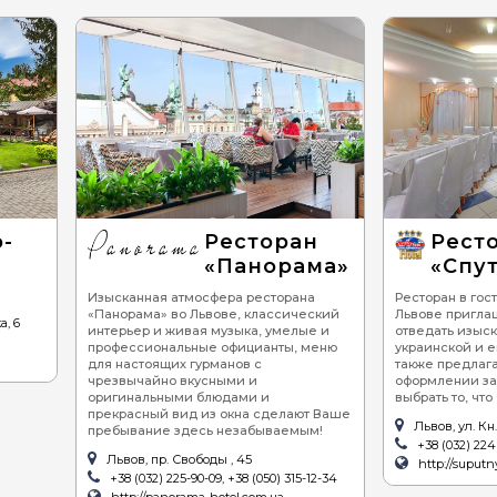
-
Ресторан
Рест
«Панорама»
«Спу
Изысканная атмосфера ресторана
Ресторан в гос
«Панорама» во Львове, классический
Львове пригла
а, 6
интерьер и живая музыка, умелые и
отведать изыс
профессиональные официанты, меню
украинской и е
для настоящих гурманов с
также предлаг
чрезвычайно вкусными и
оформлении за
оригинальными блюдами и
выбрать то, чт
прекрасный вид из окна сделают Ваше
Львов, ул. Кн.
пребывание здесь незабываемым!
+38 (032) 224 
Львов, пр. Свободы , 45
http://suputn
+38 (032) 225-90-09, +38 (050) 315-12-34