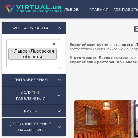
ЛЬВОВ
ГЛАВНАЯ
ГДЕ ПОЕСТ
КАТЕГ
РОЗТАШУВАННЯ
Рест
×
Европейская кухня
в
ресторанах 
Банке
соответственно смешанное меню - евр
×
Львов (Львовская
область)
Кофе
В
ресторанах Львова
создано все 
европейский ресторан во Львове
щедрую скидку на общую сумму в чеке
Пабы
Разновидности европейской кухни:
Бары
ТИП ЗАВЕДЕНИЯ
Восточноевропейская кухня -
украинс
Пиво
колбасы, флячки и др.
УСЛУГИ И
Фаст
Южноевропейская кухня -
итальянс
РАЗВЛЕЧЕНИЯ
аппетит львовян.
Детск
Западноевропейская кухня -
французс
КУХНЯ
попробуете их под знаменитыми франц
Конди
Вам точно понравится. Приятного аппе
ДОПОЛНИТЕЛЬНЫЕ
Пекар
ПАРАМЕТРЫ
Винар