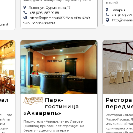
англий
Львов, ул. Фурманська, 17
Навария
+38 (096) 887 99 88
+38 (032) 227 
https://expz.menu/6f72f6db-e19b-42a9-
http://navari
94f2-3de5b4680ed0
urant
зал
Парк-
Рестора
гостиница
передме
«Акварель»
е — это
Ресторан «Льво
ый на
Рясно-Руська, 
Парк-отель «Акварель» во Львове
щим
изысканный та
(Жовква) приглашает отдохнуть на
моции
кулинарного ис
берегу чудесного озера и
 из
ресторан «Льво