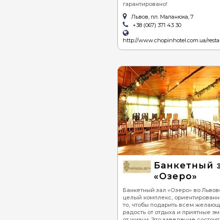
гарантировано!
Львов, пл. Маланюка, 7
+38 (067) 371 43 30
http://www.chopinhotel.com.ua/resta
Банкетный 
«Озеро»
Банкетный зал «Озеро» во Львов
целый комплекс, ориентированн
то, чтобы подарить всем желаю
радость от отдыха и приятные э
от жизни. Это заведение состоит