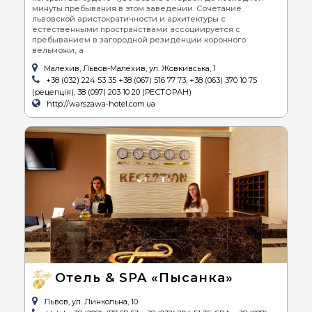
минуты пребывания в этом заведении. Сочетание
львовской аристократичности и архитектуры с
естественными пространствами ассоциируется с
пребыванием в загородной резиденции коронного
вельможи, а
Малехив, Львов-Малехив, ул. Жовкивська, 1
+38 (032) 224 53 35 +38 (067) 516 77 73, +38 (063) 370 10 75
(рецепція), 38 (097) 203 10 20 (РЕСТОРАН)
http://warszawa-hotel.com.ua
Отель & SPA «Пысанка»
Львов, ул. Линкольна, 10