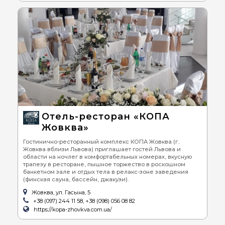
Отель-ресторан «КОПА
Жовква»
Гостинично-ресторанный комплекс КОПА Жовква (г..
Жовква вблизи Львова) приглашает гостей Львова и
области на ночлег в комфортабельных номерах, вкусную
трапезу в ресторане, пышное торжество в роскошном
банкетном зале и отдых тела в релакс-зоне заведения
(финская сауна, бассейн, джакузи).
Жовква, ул. Гасына, 5
+38 (097) 244 11 58, +38 (098) 056 08 82
https://kopa-zhovkva.com.ua/