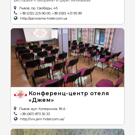
ресторана «Панорама» и дарит незабывае
Львов, пр. Свободы, 45
+38 (032) 225-90-00, +38 (050) 431 95 99
http://panorama-hotel.com.ua
Конференц-центр отеля
«Джем»
Львов, вул. Коперника, 18-А
+38 (067) 873 30 33
http://lviv.jam-hotel.com.ua/