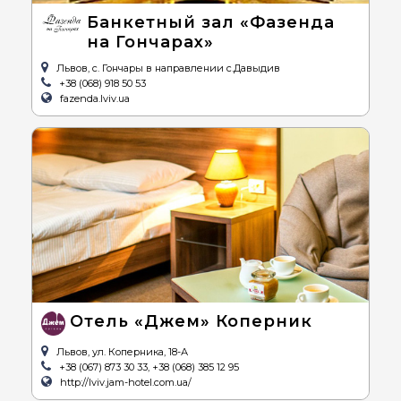
Банкетный зал «Фазенда
на Гончарах»
Львов, с. Гончары в направлении с.Давыдив
+38 (068) 918 50 53
fazenda.lviv.ua
Отель «Джем» Коперник
Львов, ул. Коперника, 18-А
+38 (067) 873 30 33, +38 (068) 385 12 95
http://lviv.jam-hotel.com.ua/