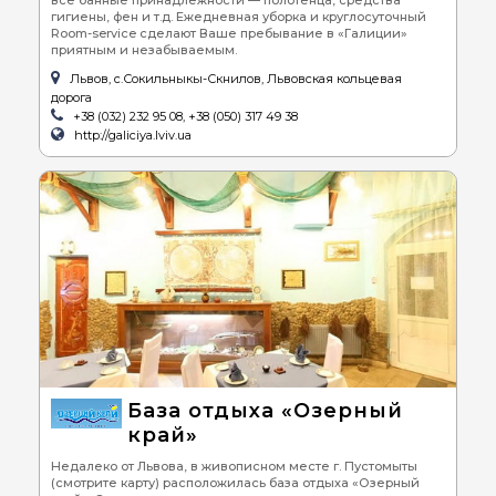
гигиены, фен и т.д. Ежедневная уборка и круглосуточный
Room-service сделают Ваше пребывание в «Галиции»
приятным и незабываемым.
Львов, с.Сокильныкы-Скнилов, Львовская кольцевая
дорога
+38 (032) 232 95 08, +38 (050) 317 49 38
http://galiciya.lviv.ua
База отдыха «Озерный
край»
Недалеко от Львова, в живописном месте г. Пустомыты
(смотрите карту) расположилась база отдыха «Озерный