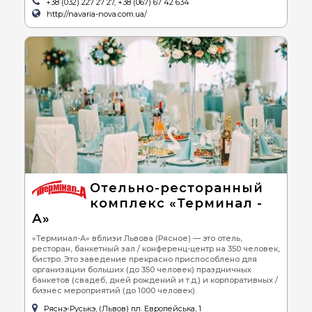
+38 (032) 227 27 27, +38 (067) 67 42 634
http://navaria-nova.com.ua/
Отельно-ресторанный
комплекс «Терминал -
А»
«Терминал-А» вблизи Львова (Рясное) — это отель,
ресторан, банкетный зал / конференц-центр на 350 человек,
бистро. Это заведение прекрасно приспособлено для
организации больших (до 350 человек) праздничных
банкетов (свадеб, дней рождений и т.д.) и корпоративных /
бизнес мероприятий (до 1000 человек).
Ряснэ-Руськэ, (Львов) пл. Европейська, 1