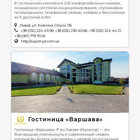
В гостиничном комплексе 202 комфортабельных номера,
оснащенных системой кондиционирования, спутниковым
телевидением, телефонной связью, сейфом и бесплатным
wi-fi доступом в Инт
Львов, ул. Княгини Ольги, 116
+38 (032) 224-43-90, +38 (032) 230-40-66, +38 (032) 224 44 21,
+38 (067) 779 70 00
http://suputnyk.com.ua
Гостиница «Варшава»
Гостиница «Варшава» 3* во Львове (Малехов) — это
благородная утонченность и современный сервис,
который Вы будете чувствовать с первой до последней