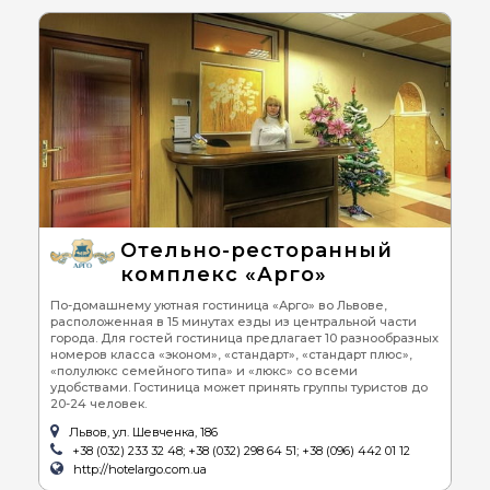
Отельно-ресторанный
комплекс «Арго»
По-домашнему уютная гостиница «Арго» во Львове,
расположенная в 15 минутах езды из центральной части
города. Для гостей гостиница предлагает 10 разнообразных
номеров класса «эконом», «стандарт», «стандарт плюс»,
«полулюкс семейного типа» и «люкс» со всеми
удобствами. Гостиница может принять группы туристов до
20-24 человек.
Львов, ул. Шевченка, 186
+38 (032) 233 32 48; +38 (032) 298 64 51; +38 (096) 442 01 12
http://hotelargo.com.ua