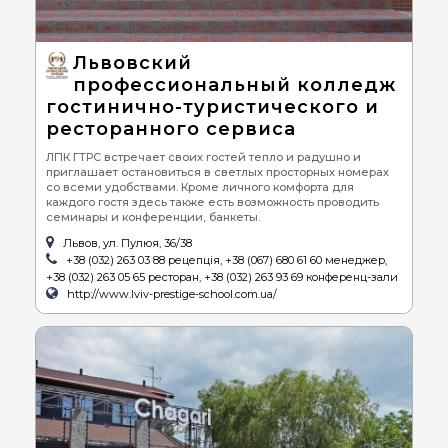
Львовский
профессиональный колледж
гостинично-туристического и
ресторанного сервиса
ЛПК ГТРС встречает своих гостей тепло и радушно и
приглашает остановиться в светлых просторных номерах
со всеми удобствами. Кроме личного комфорта для
каждого гостя здесь также есть возможность проводить
семинары и конференции, банкеты.
Львов, ул. Пулюя, 36/38
+38 (032) 263 03 88 рецепція, +38 (067) 680 61 60 менеджер,
+38 (032) 263 05 65 ресторан, +38 (032) 263 93 69 конференц-зали
http://www.lviv-prestige-school.com.ua/