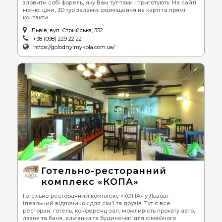
зловити собі форель, яку Вам тут-таки і приготують. На сайті
меню, ціни, 3D тур залами, розміщення на карті та прямі
контакти
Львів, вул. Стрийська, 352
+38 (098) 229 22 22
https://golodnyimykola.com.ua/
Готельно-ресторанний
комплекс «КОПА»
Готельно-ресторанний комплекс «КОПА» у Львові —
ідеальний відпочинок для сім’ї та друзів. Тут є все:
ресторан, готель, конференц-зал, можливість прокату авто,
лазня та баня, альтанки та будиночки для сімейного