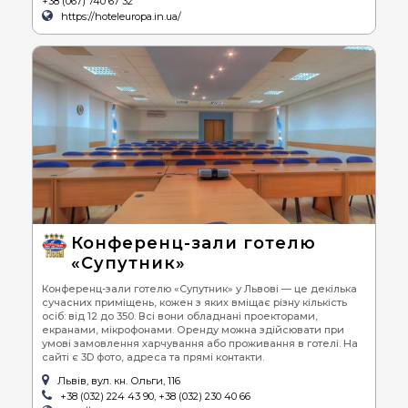
+38 (067) 740 67 32
https://hoteleuropa.in.ua/
Конференц-зали готелю
«Супутник»
Конференц-зали готелю «Супутник» у Львові — це декілька
сучасних приміщень, кожен з яких вміщає різну кількість
осіб: від 12 до 350. Всі вони обладнані проекторами,
екранами, мікрофонами. Оренду можна здійсювати при
умові замовлення харчування або проживання в готелі. На
сайті є 3D фото, адреса та прямі контакти.
Львів, вул. кн. Ольги, 116
+38 (032) 224 43 90, +38 (032) 230 40 66