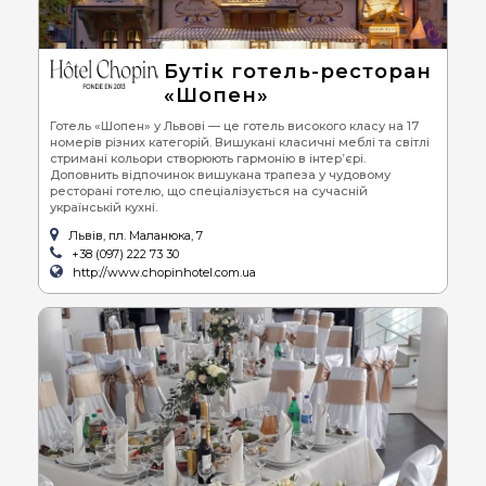
Бутік готель-ресторан
«Шопен»
Готель «Шопен» у Львові — це готель високого класу на 17
номерів різних категорій. Вишукані класичні меблі та світлі
стримані кольори створюють гармонію в інтер’єрі.
Доповнить відпочинок вишукана трапеза у чудовому
ресторані готелю, що спеціалізується на сучасній
українській кухні.
Львів, пл. Маланюка, 7
+38 (097) 222 73 30
http://www.chopinhotel.com.ua