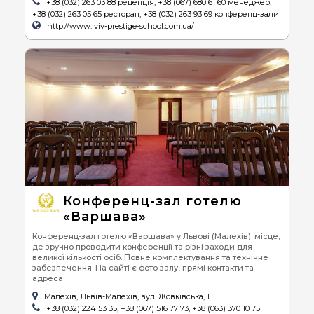
+38 (032) 263 03 88 рецепція, +38 (067) 680 61 60 менеджер,
+38 (032) 263 05 65 ресторан, +38 (032) 263 93 69 конференц-зали
http://www.lviv-prestige-school.com.ua/
Конференц-зал готелю
«Варшава»
Конференц-зал готелю «Варшава» у Львові (Малехів): місце,
де зручно проводити конференції та різні заходи для
великої кількості осіб. Повне комплектування та технічне
забезпечення. На сайті є фото залу, прямі контакти та
адреса.
Малехів, Львів-Малехів, вул. Жовківська, 1
+38 (032) 224 53 35, +38 (067) 516 77 73, +38 (063) 370 10 75