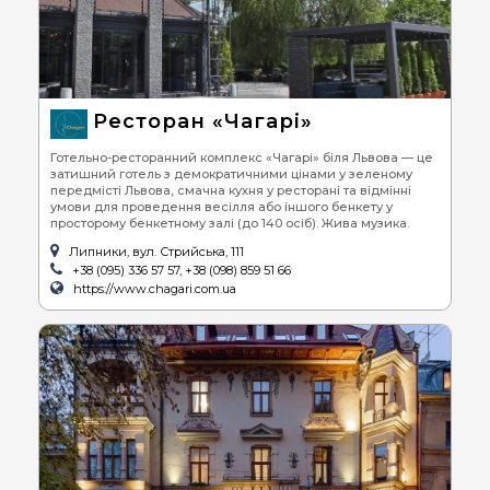
Ресторан «Чагарі»
Готельно-ресторанний комплекс «Чагарі» біля Львова — це
затишний готель з демократичними цінами у зеленому
передмісті Львова, смачна кухня у ресторані та відмінні
умови для проведення весілля або іншого бенкету у
просторому бенкетному залі (до 140 осіб). Жива музика.
Липники, вул. Стрийська, 111
+38 (095) 336 57 57, +38 (098) 859 51 66
https://www.chagari.com.ua