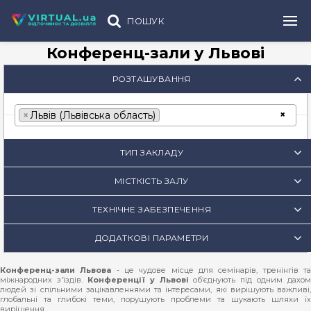
ПОШУК
Конференц-зали у Львові
РОЗТАШУВАННЯ
×
×
Львів (Львівська область)
ТИП ЗАКЛАДУ
МІСТКІСТЬ ЗАЛУ
ТЕХНІЧНЕ ЗАБЕЗПЕЧЕННЯ
ДОДАТКОВІ ПАРАМЕТРИ
Конференц-зали Львова
- це чудове місце для семінарів, тренінгів т
міжнародних з'їздів.
Конференції у Львові
об’єднують під одним дахом
людей зі спільними зацікавленнями та інтересами, які вирішують важливі,
глобальні та глибокі теми, порушують проблеми та шукають шляхи їх
вирішення.