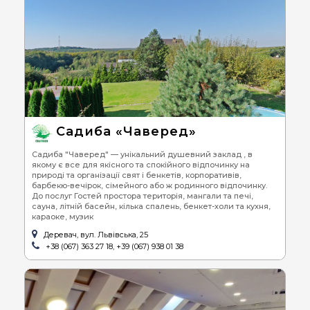
Садиба «Чаверед»
Садиба "Чаверед" — унікальний душевний заклад , в
якому є все для якісного та спокійного відпочинку на
природі та організації свят і бенкетів, корпоративів,
барбекю-вечірок, сімейного або ж родинного відпочинку.
До послуг Гостей простора територія, мангали та печі,
сауна, літній басейн, кілька спалень, бенкет-холи та кухня,
караоке, музик
Деревач, вул. Львівська, 25
+38 (067) 363 27 18, +39 (067) 938 01 38