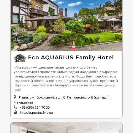
Eco AQUARIUS Family Hotel
«Акваріус» — ідеальне місце для тих, хто бажає
усамітнитися і провести кілька годин наодинці з природою,
не віддаляючись далеко від міста. Якщо Вам подобається
недорогий відпочинок, смачна українська кухня, привітний
персонал, завітайте в «Акваріус» — все це Ви знайдете у
нас!
Львів, смт Брюховичі, вул. С. Ленкавського, 6 (колишня
Макаренка)
+38 (096) 234 70 00
http://aquarius.lviv.ua