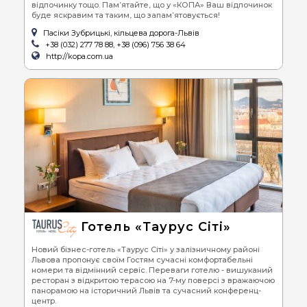
відпочинку тощо. Пам’ятайте, що у «КОПА» Ваш відпочинок
буде яскравим та таким, що запам’ятовується!
Пасіки Зубрицькі, кільцева дорога-Львів
+38 (032) 277 78 88, +38 (096) 756 38 64
http://kopa.com.ua
Готель «Таурус Сіті»
Новий бізнес-готель «Таурус Сіті» у залізничному районі
Львова пропонує своїм Гостям сучасні комфортабельні
номери та відмінний сервіс. Переваги готелю - вишуканий
ресторан з відкритою терасою на 7-му поверсі з вражаючою
панорамою на історичний Львів та сучасний конференц-
центр.