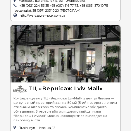
Малехів, Львів-Малехів, вул. Жовківська, 1
+38 (032) 224 53 35 +38 (067) 516 77 73, +38 (063) 370 10 75
(рецепція), 38 (097) 203 10 20 (РЕСТОРАН)
http://warszawa-hotel.com.ua
ТЦ «Вернісаж Lviv Mall»
Конференц-зал у ТЦ «Вернісаж LvivMall» у центрі Львова —
це сучасний просторий зал на 80 м2 (5-ий поверх) з легким
стильним інтер’єром та повний комплект необхідного
обладнання. З тераси або оглядового майданчика
“Вернісаж LvivMall” можна насолодитися виглядом на
панораму міста.
Львів, вул. Шевська, 12