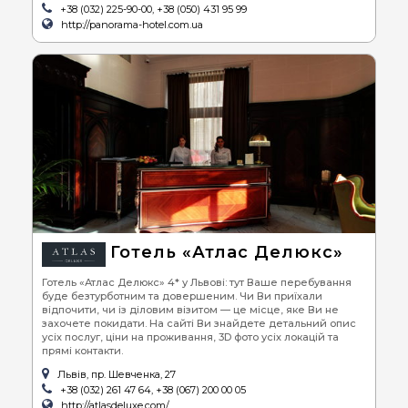
+38 (032) 225-90-00, +38 (050) 431 95 99
http://panorama-hotel.com.ua
Готель «Атлас Делюкс»
Готель «Атлас Делюкс» 4* у Львові: тут Ваше перебування
буде безтурботним та довершеним. Чи Ви приїхали
відпочити, чи із діловим візитом — це місце, яке Ви не
захочете покидати. На сайті Ви знайдете детальний опис
усіх послуг, ціни на проживання, 3D фото усіх локацій та
прямі контакти.
Львів, пр. Шевченка, 27
+38 (032) 261 47 64, +38 (067) 200 00 05
http://atlasdeluxe.com/