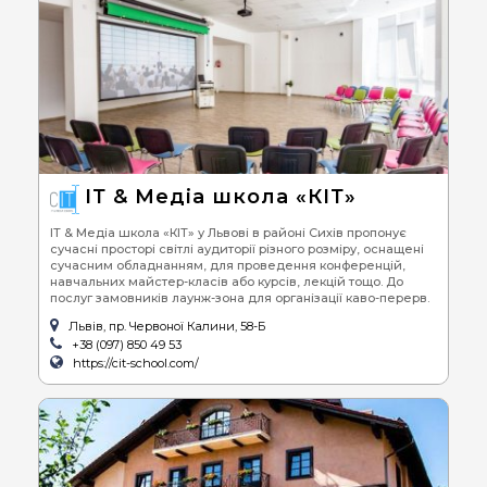
ІТ & Медіа школа «КІТ»
ІТ & Медіа школа «КІТ» у Львові в районі Сихів пропонує
сучасні просторі світлі аудиторії різного розміру, оснащені
сучасним обладнанням, для проведення конференцій,
навчальних майстер-класів або курсів, лекцій тощо. До
послуг замовників лаунж-зона для організації каво-перерв.
Львів, пр. Червоної Калини, 58-Б
+38 (097) 850 49 53
https://cit-school.com/