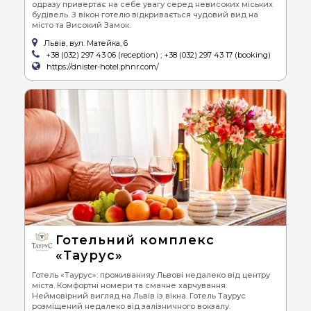
одразу привертає на себе увагу серед невисоких міських
будівель. З вікон готелю відкривається чудовий вид на
місто та Високий Замок.
Львів, вул. Матейка, 6
+38 (032) 297 43 06 (reception) ; +38 (032) 297 43 17 (booking)
https://dnister-hotel.phnr.com/
Готельний комплекс
«Таурус»
Готель «Таурус»: проживанняу Львові недалеко від центру
міста. Комфортні номери та смачне харчування.
Неймовірний вигляд на Львів із вікна. Готель Таурус
розміщений недалеко від залізничного вокзалу.