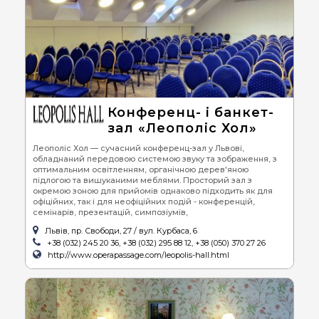
Конференц- і банкет-
зал «Леополіс Хол»
Леополіс Хол — сучасний конференц-зал у Львові,
обладнаний передовою системою звуку та зображення, з
оптимальним освітленням, органічною дерев'яною
підлогою та вишуканими меблями. Просторий зал з
окремою зоною для прийомів однаково підходить як для
офіційних, так і для неофіційних подій - конференцій,
семінарів, презентацій, симпозіумів,
Львів, пр. Свободи, 27 / вул. Курбаса, 6
+38 (032) 245 20 36, +38 (032) 295 88 12, +38 (050) 370 27 26
http://www.operapassage.com/leopolis-hall.html