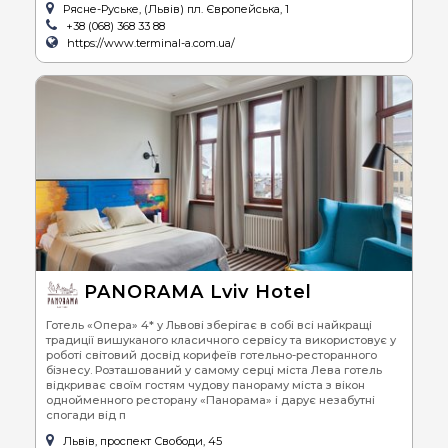
Рясне-Руське, (Львів) пл. Європейська, 1
+38 (068) 368 33 88
https://www.terminal-a.com.ua/
PANORAMA Lviv Hotel
Готель «Опера» 4* у Львові зберігає в собі всі найкращі
традиції вишуканого класичного сервісу та використовує у
роботі світовий досвід корифеїв готельно-ресторанного
бізнесу. Розташований у самому серці міста Лева готель
відкриває своїм гостям чудову панораму міста з вікон
однойменного ресторану «Панорама» і дарує незабутні
спогади від п
Львів, проспект Свободи, 45