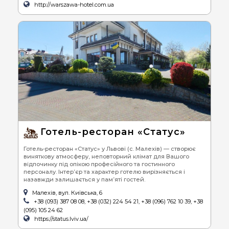
http://warszawa-hotel.com.ua
Готель-ресторан «Статус»
Готель-ресторан «Статус» у Львові (с. Малехів) — створює
виняткову атмосферу, неповторний клімат для Вашого
відпочинку під опікою професійного та гостинного
персоналу. Інтер’єр та характер готелю вирізняється і
назавжди залишається у пам’яті гостей.
Малехів, вул. Київська, 6
+38 (093) 387 08 08, +38 (032) 224 54 21, +38 (096) 762 10 39, +38
(095) 105 24 62
https://status.lviv.ua/