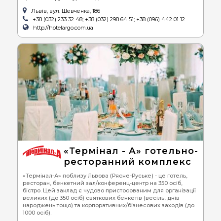
Львів, вул. Шевченка, 186
+38 (032) 233 32 48; +38 (032) 298 64 51; +38 (096) 442 01 12
http://hotelargo.com.ua
«Термінал - А» готельно-
ресторанний комплекс
«Термінал-А» поблизу Львова (Рясне-Руське) - це готель,
ресторан, бенкетний зал/конференц-центр на 350 осіб,
бістро. Цей заклад є чудово пристосованим для організації
великих (до 350 осіб) святкових бенкетів (весіль, днів
народжень тощо) та корпоративних/бізнесових заходів (до
1000 осіб).