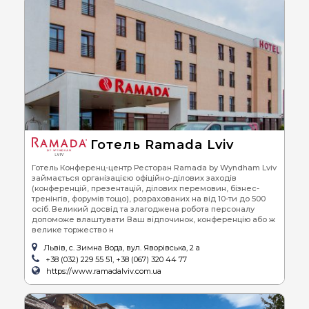
Готель Ramada Lviv
Готель Конференц-центр Ресторан Ramada by Wyndham Lviv
займається організацією офіційно-ділових заходів
(конференцій, презентацій, ділових перемовин, бізнес-
тренінгів, форумів тощо), розрахованих на від 10-ти до 500
осіб. Великий досвід та злагоджена робота персоналу
допоможе влаштувати Ваш відпочинок, конференцію або ж
велике торжество н
Львів, с. Зимна Вода, вул. Яворівська, 2 а
+38 (032) 229 55 51, +38 (067) 320 44 77
https://www.ramadalviv.com.ua