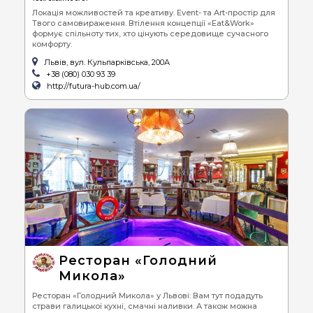
Локація можливостей та креативу. Event- та Art-простір для
Твого самовираження. Втілення концепції «Eat&Work»
формує спільноту тих, хто цінують середовище сучасного
комфорту.
Львів, вул. Кульпарківська, 200А
+38 (080) 030 93 39
http://futura-hub.com.ua/
Ресторан «Голодний
Микола»
Ресторан «Голодний Микола» у Львові: Вам тут подадуть
страви галицької кухні, смачні наливки. А також можна