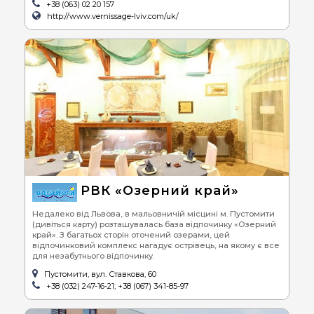
+38 (063) 02 20 157
http://www.vernissage-lviv.com/uk/
РВК «Озерний край»
Недалеко від Львова, в мальовничій місцині м. Пустомити
(дивіться карту) розташувалась база відпочинку «Озерний
край». З багатьох сторін оточений озерами, цей
відпочинковий комплекс нагадує острівець, на якому є все
для незабутнього відпочинку.
Пустомити, вул. Ставкова, 60
+38 (032) 247-16-21; +38 (067) 341-85-97