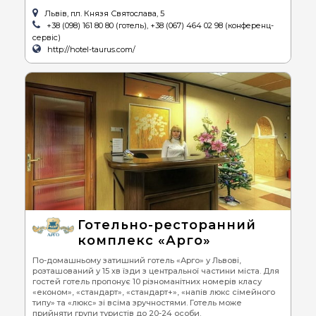
Львів, пл. Князя Святослава, 5
+38 (098) 161 80 80 (готель), +38 (067) 464 02 98 (конференц-
сервіс)
http://hotel-taurus.com/
Готельно-ресторанний
комплекс «Арго»
По-домашньому затишний готель «Арго» у Львові,
розташований у 15 хв їзди з центральної частини міста. Для
гостей готель пропонує 10 різноманітних номерів класу
«економ», «стандарт», «стандарт+», «напів люкс сімейного
типу» та «люкс» зі всіма зручностями. Готель може
прийняти групи туристів до 20-24 особи.