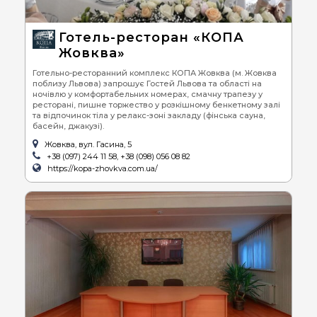
Готель-ресторан «КОПА
Жовква»
Готельно-ресторанний комплекс КОПА Жовква (м. Жовква
поблизу Львова) запрошує Гостей Львова та області на
ночівлю у комфортабельних номерах, смачну трапезу у
ресторані, пишне торжество у розкішному бенкетному залі
та відпочинок тіла у релакс-зоні закладу (фінська сауна,
басейн, джакузі).
Жовква, вул. Гасина, 5
+38 (097) 244 11 58, +38 (098) 056 08 82
https://kopa-zhovkva.com.ua/