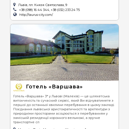
Львів, пл. Князя Святослава, 9
+38 (098) 16 44 344, +38 (032) 233 24 75
http://taurus-city.com/
Готель «Варшава»
Готель «Варшава» 3* у Львові (Малехів) — це шляхетська
витонченість та сучасний сервіс, який Ви відчуватимете з
першої до останньої хвилини перебування в цьому закладі.
Поєднання львівської аристократичності та архітектури з
природніми просторами асоціюється з перебуванням у
заміській резиденції коронного вельможі, а зручне
транспортне сп