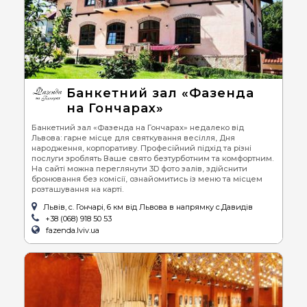
Банкетний зал «Фазенда
на Гончарах»
Банкетний зал «Фазенда на Гончарах» недалеко від
Львова: гарне місце для святкування весілля, Дня
народження, корпоративу. Професійний підхід та різні
послуги зроблять Ваше свято безтурботним та комфортним.
На сайті можна переглянути 3D фото залів, здійснити
бронювання без комісії, ознайомитись із меню та місцем
розташування на карті.
Львів, с. Гончарі, 6 км від Львова в напрямку с.Давидів
+38 (068) 918 50 53
fazenda.lviv.ua