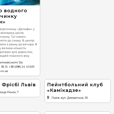
р водного
очинку
н»
відпочинку «Дельфін» у
асамперед центр
очинку. Тут кожен
яття до смаку. В центрі
ати з ранку до вечора. В
 велика кількість
програм для дорослих,
людей похилого віку.
рильовського 12а
 36 31, +38 (098) 24 43 631
lviv.ua
 Фрісбі Львів
Пейнтбольний клуб
«Камікадзе»
лоща Ринок, 7
Львів, вул. Джерельна, 55