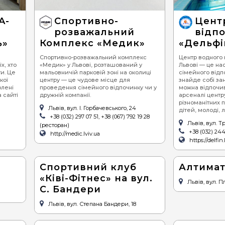
A-
Спортивно-
Цент
розважальний
відп
ь»
Комплекс «Медик»
«Дельфі
Спортивно-розважальний комплекс
Центр водного 
х, хто
«Медик» у Львові, розташований у
Львові — це н
и. Це
мальовничій парковій зоні на околиці
сімейного відп
кої
центру — це чудове місце для
знайде собі зан
олені
проведення сімейного відпочинку чи у
можна відпочив
 сайті
дружній компанії.
арсеналі центру
різноманітних 
Львів, вул. І. Горбачевського, 24
дітей, молоді, 
+38 (032) 297 07 51, +38 (067) 792 19 28
Львів, вул. Т
(ресторан)
+38 (032) 244
http://medic.lviv.ua
https://delfin.
Спортивний клуб
Алтимат
«Ківі-Фітнес» на вул.
Львів, вул. П
С. Бандери
Львів, вул. Степана Бандери, 18