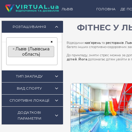
ЛЬВІВ
ГОЛОВНА
ДЕ ПО
ФІТНЕС У Л
К
РОЗТАШУВАННЯ
×
Відвідини
кав’ярень
та
ресторанів Льв
багато інших спортивно-оздоровчих зак
×
Львів (Львівська
область)
До прикладу, зняти стрес можна за до
дітей
.
Йога
допомагає дітям увійти в 
Стати ближчими до ідеалу або просто 
найбільш ефективно впливає на стан 
пресі, перш за все, обиратимуть
трена
ТИП ЗАКЛАДУ
Басейни Львова
– місце, де можна поєд
ВИД СПОРТУ
Набирає дедалі більше популярності -
СПОРТИВНІ ЛОКАЦІЇ
Якщо ж Ви хочете розвинути пластику, р
Львова.
ДОДАТКОВІ
Якщо для Вас заняття в приміщенні - 
конем.
ПАРАМЕТРИ
Отож, у нашій
добірці
представлено шир