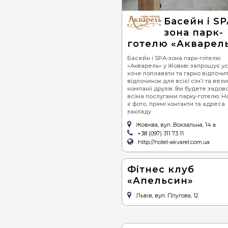
Басейн і SP
зона парк-
готелю «Акварел
Басейн і SPA-зона парк-готелю
«Акварель» у Жовкві запрошує усі
хоче поплавати та гарно відпочит
відпочинок для всієї сім'ї та вели
компанії друзів. Ви будете задов
всіма послугами парку-готелю. На
є фото, прямі контакти та адреса
закладу.
Жовква, вул. Вокзальна, 14 а
+38 (097) 311 73 11
http://hotel-akvarel.com.ua
Фітнес клуб
«Апельсин»
Львів, вул. Плугова, 12