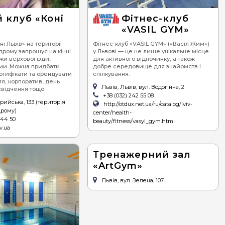
редземноморська
 клуб «Коні
Фітнес-клуб
»
«VASIL GYM»
гетеріанська
ні Львів» на території
Фітнес-клуб «VASIL GYM» («Васіл Жим»)
дрому запрошує на кінні
у Львові — це не лише унікальне місце
ки верхової їзди,
для активного відпочинку, а також
ньми. Можна придбати
добре середовище для знайомств і
ртифікати та орендувати
спілкування.
ля, корпоратив, день
Львів, Львів, вул. Водогінна, 2
відчення тощо.
+38 (032) 242 55 08
трийська, 133 (територія
http://otdux.net.ua/ru/catalog/lviv-
дрому)
center/health-
044 50
beauty/fitness/vasyl_gym.html
v.ua
Тренажерний зал
«ArtGym»
Львів, вул. Зелена, 107