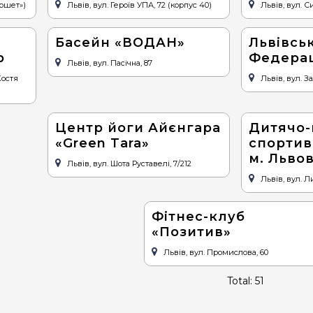
уршет»)
Львів, вул. Героїв УПА, 72 (корпус 40)
Львів, вул. С
Басейн «ВОДАН»
Львівсь
р
Федерац
Львів, вул. Пасічна, 87
Костя
Львів, вул. З
Центр йоги Айєнгара
Дитячо-
«Green Tara»
спортив
м. Льво
Львів, вул. Шота Руставелі, 7/212
Львів, вул. Л
Фітнес-клуб
«Позитив»
Львів, вул. Промислова, 60
Total: 51