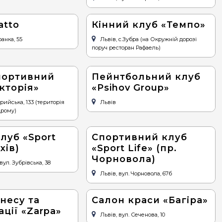
atto
Кінний клуб «Темпо»
ранка, 55
Львів, с.Зубра (на Окружній дорозі
поруч ресторан Рафаель)
портивний
Пейнтбольний клуб
кторія»
«Psihov Group»
трийська, 133 (територія
Львів
дрому)
луб «Sport
Спортивний клуб
хів)
«Sport Life» (пр.
Чорновола)
вул. Зубрівська, 38
Львів, вул. Чорновола, 67б
несу та
Салон краси «Багіра»
ації «Zarpa»
Львів, вул. Сеченова, 10