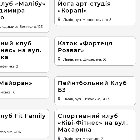
клуб «Малібу»
Йога арт-студія
одимира
«Коралі»
го
Львів, вул. Менцинського, 5
Володимира Великого, 123
ний клуб
Каток «Фортеця
тнес» на вул.
Розваг»
ика
Львів, вул. Щирецька, 36
тефаника, 21
«Майоран»
Пейнтбольний Клуб
Б3
умська, 10
Львів, вул. Шевченка, 313 а
луб Fit Family
Спортивний клуб
«Ківі-Фітнес» на вул.
Масарика
уторівка, 40А
Львів, вул. Масарика, 2