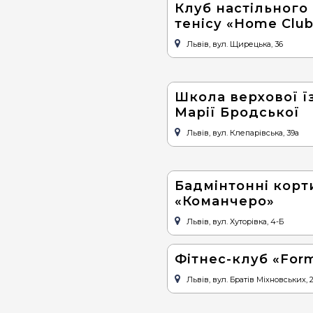
Клуб настільного
тенісу «Home Club
Львів, вул. Щирецька, 36
Школа верхової ї
Марії Бродської
Львів, вул. Клепарівська, 39а
Бадмінтонні корт
«Команчеро»
Львів, вул. Хуторівка, 4-Б
Фітнес-клуб «For
Львів, вул. Братів Міхновських, 