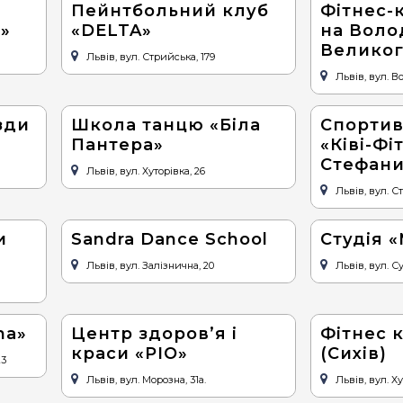
Пейнтбольний клуб
Фітнес-
»
«DELTA»
на Вол
Велико
Львів, вул. Стрийська, 179
Львів, вул. 
зди
Школа танцю «Біла
Спортив
Пантера»
«Ківі-Фі
Стефан
Львів, вул. Хуторівка, 26
Львів, вул. С
и
Sandra Dance School
Студія 
Львів, вул. Залiзнична, 20
Львів, вул. С
ma»
Центр здоров’я і
Фітнес к
краси «РІО»
(Сихів)
23
Львів, вул. Морозна, 31а.
Львів, вул. Х