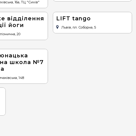
ихівська, 16a, ТЦ "Сихів"
ке відділення
LIFT tango
ії йоги
Львів, пл. Соборна, 5
алізнична, 20
юнацька
на школа №7
ва
ичаківська, 148