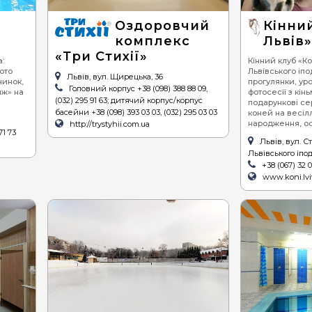
піца
се
Оздоровчий
Кінний
комплекс
Львів
суші
ве
«Три Стихії»
:
Кінний клуб «Ко
бургери / сендвічі
фото
Львівського іпо
Львів, вул. Щирецька, 36
чинок,
прогулянки, уро
барбекю (шашлик,
Головний корпус +38 (098) 388 88 09,
яж» на
фотосесії з кі
гриль)
(032) 295 91 63; дитячий корпус/корпус
подарункові се
басейни +38 (098) 393 03 03, (032) 295 03 03
коней на весіл
стейки
народження, ос
http://trystyhii.com.ua
71 73
равлики
Львів, вул. С
Львівського іпо
устриці
+38 (067) 32 
www.koni.lvi
хінкалі