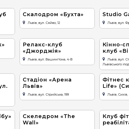
уб
Скалодром «Бухта»
Studio G
Львів, вул. Сяйво, 12
Львів, вул. Ф
к»
Релакс-клуб
Кінно-с
«Джорджія»
клуб «Ві
Львів, вул. Вашингтона, 4-В
Львів, вул. С
Львівського іпо
Стадіон «Арена
Фітнес к
ул.
Львів»
Life» (Си
Львів, вул. Стрийська, 199
Львів, Сихів, 
ібу»
Скеледром «The
Клуб фіт
Wall»
реабіліт