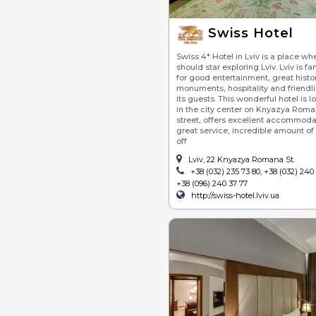
Swiss Hotel
Swiss 4* Hotel in Lviv is a place wh
should star exploring Lviv. Lviv is f
for good entertainment, great histor
monuments, hospitality and friendli
its guests. This wonderful hotel is 
in the city center on Knyazya Rom
street, offers excellent accommoda
great service, incredible amount of
off
Lviv, 22 Knyazya Romana St.
+38 (032) 235 73 80, +38 (032) 240 
+38 (096) 240 37 77
http://swiss-hotel.lviv.ua