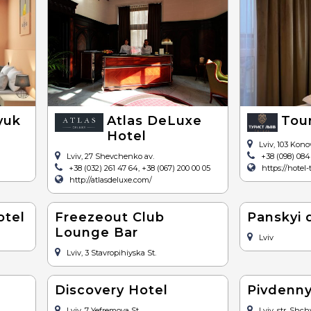
yuk
Atlas DeLuxe
Tour
Hotel
Lviv, 103 Konov
Lviv, 27 Shevchenko av.
+38 (098) 084
+38 (032) 261 47 64, +38 (067) 200 00 05
https://hotel-
http://atlasdeluxe.com/
otel
Freezeout Club
Panskyi 
Lounge Bar
Lviv
Lviv, 3 Stavropihiyska St.
Discovery Hotel
Pivdenny
Lviv, 7 Yefremova St.
Lviv, str. Shc