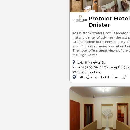
Premier Hote
Dnister
4* Dnister Premier Hotel is located 
historic center of Lviv near the old p
Great modern hotel immediately at
your attention among low urban bui
The hotel offers great views of the 
the High Castle.
Lviv, 6 Mateyka St.
+38 (032) 297 43 06 (reception) ; +
297 43 17 (booking)
https://dnister-hotel.phnr.com/