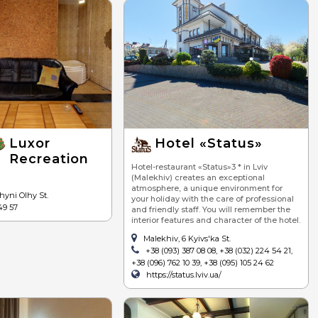
Luxor
Hotel «Status»
Recreation
Hotel-restaurant «Status»3 * in Lviv
(Malekhiv) creates an exceptional
atmosphere, a unique environment for
hyni Olhy St.
your holiday with the care of professional
49 57
and friendly staff. You will remember the
interior features and character of the hotel.
Malekhiv, 6 Kyivs'ka St.
+38 (093) 387 08 08, +38 (032) 224 54 21,
+38 (096) 762 10 39, +38 (095) 105 24 62
https://status.lviv.ua/