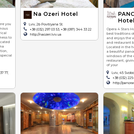
Na Ozeri Hotel
PANO
Hote
ere you
Lviv, 2b Povitryana St.
amous
Opera 4 Stars Hot
+38 (032) 297 03 53, +38 (097) 344 33 22
ical
best traditions o
http://naozeri.lviv.ua
ness to
and enjoys the w
located
and restaurant b
ana
Located in the he
tion,
a beautiful pano
 special
windows of the
restaurant, givi
of your
37 77,
Lviv, 45 Svob
+38 (032) 225-
http://panor