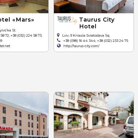
tel «Mars»
Taurus City
Hotel
yivs'ka St.
58 72, +38 (032) 224 58 73,
Lviv, 9 Kniazia Sviatoslava Sq.
39
+38 (098) 16 44 344, +38 (032) 233 24 75
tel.net
http://taurus-city.com/