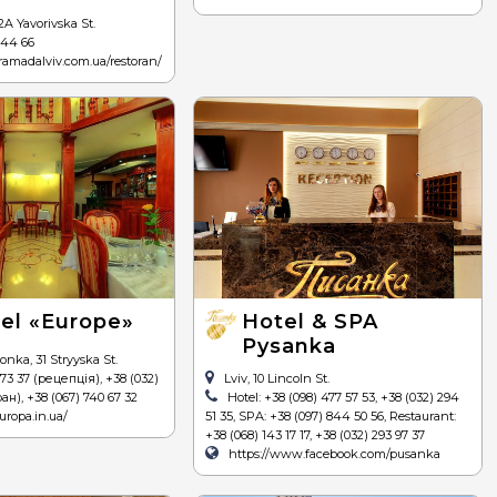
A Yavorivska St.
 44 66
ramadalviv.com.ua/restoran/
el «Europe»
Hotel & SPA
Pysanka
lonka, 31 Stryyska St.
 73 37 (рецепція), +38 (032)
Lviv, 10 Lincoln St.
ан), +38 (067) 740 67 32
Hotel: +38 (098) 477 57 53, +38 (032) 294
uropa.in.ua/
51 35, SPA: +38 (097) 844 50 56, Restaurant:
+38 (068) 143 17 17, +38 (032) 293 97 37
https://www.facebook.com/pusanka