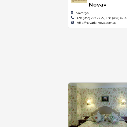
Nova»
Navariya
+38 (032) 227 27 27, +38 (067) 67 
http://navaria-nova.com.ua