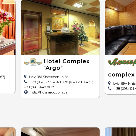
Hotel Complex
"Argo"
complex
067)
Lviv, 186 Shevchenko St.
+38 (032) 233 32 48; +38 (032) 298 64 51;
Lviv, 69A Knia
+38 (096) 442 01 12
+38 (096) 121 
http://hotelargo.com.ua