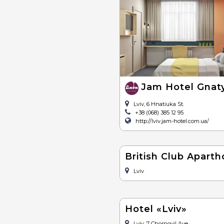
Jam Hotel Gnat
Lviv, 6 Hnatiuka St.
+38 (068) 385 12 95
http://lviv.jam-hotel.com.ua/
British Club Aparth
Lviv
Hotel «Lviv»
Lviv, 7 Chornovil Ave.