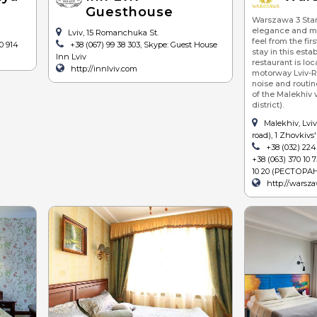
Guesthouse
піца
сер
Warszawa 3 Stars
elegance and m
Lviv, 15 Romanchuka St.
суші
веге
feel from the fir
40 914
+38 (067) 99 38 303, Skype: Guest House
stay in this est
Inn Lviv
бургери / сендвічі
restaurant is loc
http://innlviv.com
motorway Lviv-R
noise and routin
барбекю (шашлик,
of the Malekhiv 
гриль)
district).
стейки
Malekhiv, Lvi
road), 1 Zhovkivs'
равлики
+38 (032) 224 
+38 (063) 370 10 
устриці
10 20 (РЕСТОРА
http://warsz
хінкалі