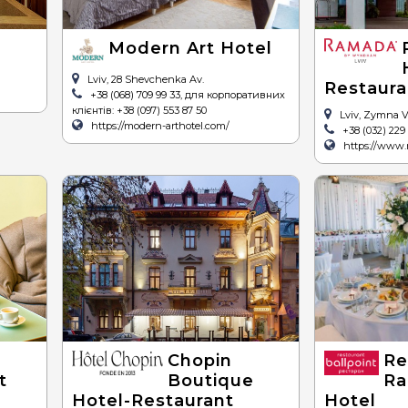
Modern Art Hotel
Lviv, 28 Shevchenka Av.
Restaura
+38 (068) 709 99 33, для корпоративних
клієнтів: +38 (097) 553 87 50
Lviv, Zymna Vo
https://modern-arthotel.com/
+38 (032) 229 
https://www.
Chopin
Re
t
Boutique
Ra
Hotel-Restaurant
Hotel