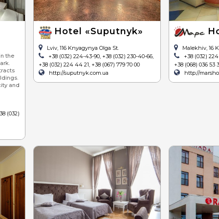
l
Hotel «Suputnyk»
Ho
Lviv, 116 Knyagynya Olga St.
Malekhiv, 16 K
in the
+38 (032) 224-43-90, +38 (032) 230-40-66,
+38 (032) 224 
ark.
+38 (032) 224 44 21, +38 (067) 779 70 00
+38 (068) 036 53 
tracts
http://suputnyk.com.ua
http://marsho
ldings.
city and
38 (032)