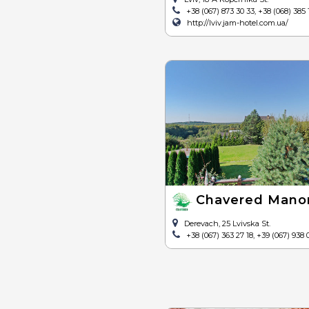
+38 (067) 873 30 33, +38 (068) 385 
http://lviv.jam-hotel.com.ua/
Chavered Mano
Derevach, 25 Lvivska St.
+38 (067) 363 27 18, +39 (067) 938 