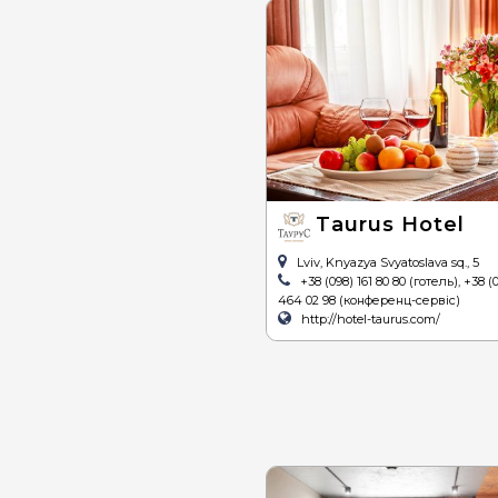
Taurus Hotel
Lviv, Knyazya Svyatoslava sq., 5
+38 (098) 161 80 80 (готель), +38 (
464 02 98 (конференц-сервіс)
http://hotel-taurus.com/