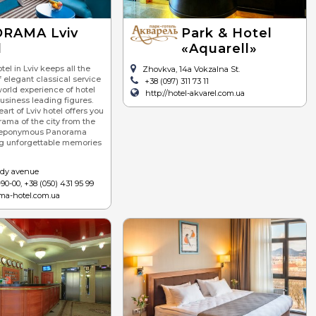
RAMA Lviv
Park & Hotel
l
«Aquarell»
el in Lviv keeps all the
Zhovkva, 14a Vokzalna St.
f elegant classical service
+38 (097) 311 73 11
orld experience of hotel
http://hotel-akvarel.com.ua
usiness leading figures.
art of Lviv hotel offers you
rama of the city from the
 eponymous Panorama
ng unforgettable memories
ody avenue
90-00, +38 (050) 431 95 99
ama-hotel.com.ua