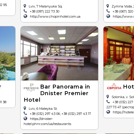
12 95
Lviv, 7 Malanyuka Sq.
Zymna Voda, 2
+38 (097) 222 73 30
+38 (067) 320
http://www.chopinhotel.com.ua
https://www.
r
Bar Panorama in
Hot
Dnister Premier
Solonka, v. So
Hotel
01 38
+38 (032) 227
227 73 47 (рестор
Lviv, 6 Mateyka St.
https://hotele
+38 (032) 297 43 06; +38 (032) 297 43 17
https://dnister-
hotel.phnr.com/ua/restaurants