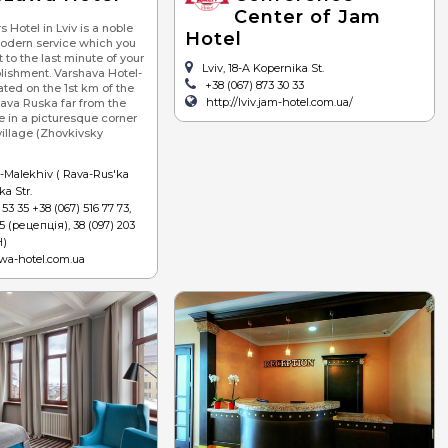
Center of Jam
едземноморська
 Hotel in Lviv is a noble
Hotel
odern service which you
теріанська
st to the last minute of your
Lviv, 18-A Kopernika St.
ablishment. Varshava Hotel-
+38 (067) 873 30 33
ated on the 1st km of the
http://lviv.jam-hotel.com.ua/
ava Ruska far from the
e in a picturesque corner
village (Zhovkivsky
v-Malekhiv ( Rava-Rus'ka
ka Str.
53 35 +38 (067) 516 77 73,
75 (рецепція), 38 (097) 203
Н)
awa-hotel.com.ua