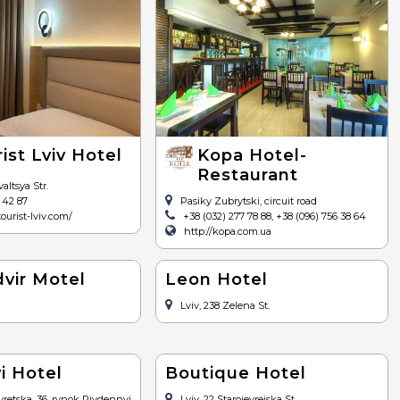
ist Lviv Hotel
Kopa Hotel-
Restaurant
altsya Str.
 42 87
Pasiky Zubrytski, circuit road
tourist-lviv.com/
+38 (032) 277 78 88, +38 (096) 756 38 64
http://kopa.com.ua
dvir Motel
Leon Hotel
Lviv, 238 Zelena St.
i Hotel
Boutique Hotel
hyretska, 36, rynok Pivdennyj
Lviv, 22 Staroievreiska St.