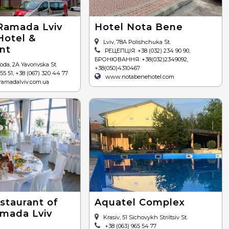
Ramada Lviv
Hotel Nota Bene
Hotel &
Lviv, 78A Polishchuka St.
nt
РЕЦЕПЦІЯ: +38 (032) 234 90 90,
БРОНЮВАННЯ: +38(032)2349092,
da, 2A Yavorivska St.
+38(050)4310467
55 51, +38 (067) 320 44 77
www.notabenehotel.com
ramadalviv.com.ua
staurant of
Aquatel Complex
mada Lviv
Krasiv, 51 Sichovykh Striltsiv St.
+38 (063) 965 54 77