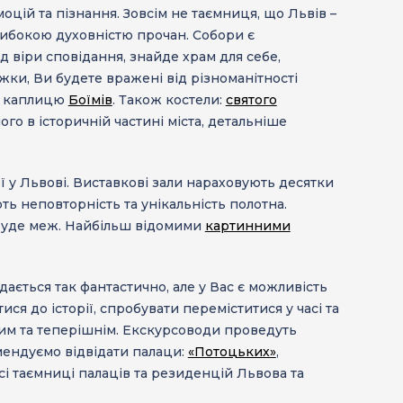
моцій та пізнання. Зовсім не таємниця, що Львів –
либокою духовністю прочан. Собори є
д віри сповідання, знайде храм для себе,
ужки, Ви будете вражені від різноманітності
, каплицю
Боїмів
. Також костели:
святого
го в історичній частині міста, детальніше
ї у Львові
. Виставкові зали нараховують десятки
ють неповторність та унікальність полотна.
 буде меж. Найбільш відомими
картинними
ається так фантастично, але у Вас є можливість
ися до історії, спробувати переміститися у часі та
м та теперішнім. Екскурсоводи проведуть
омендуємо відвідати палаци:
«Потоцьких»
,
всі таємниці палаців та резиденцій Львова та