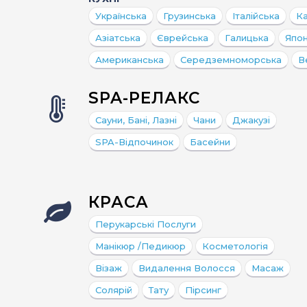
Українська
Грузинська
Італійська
К
Азіатська
Єврейська
Галицька
Япо
Американська
Середземноморська
В
SPA-РЕЛАКС
Сауни, Бані, Лазні
Чани
Джакузі
SPA-Відпочинок
Басейни
КРАСА
Перукарські Послуги
Манікюр /педикюр
Косметологія
Візаж
Видалення Волосся
Масаж
Солярій
Тату
Пірсинг