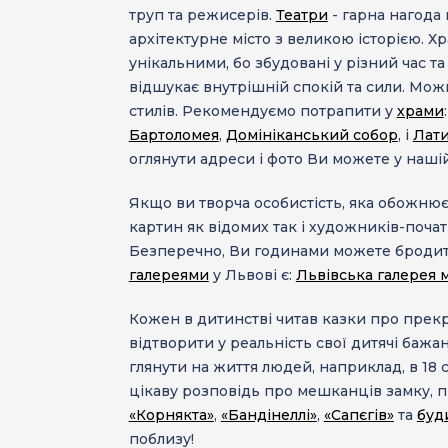
труп та режисерів.
Театри
- гарна нагода 
архітектурне місто з великою історією.
Хр
унікальними, бо збудовані у різний час т
відшукає внутрішній спокій та сили. Можн
стилів. Рекомендуємо потрапити у
храми
Бартоломея
,
Домініканський собор
, і
Лати
оглянути адреси і фото Ви можете у наші
Якщо ви творча особистість, яка обожнює
картин як відомих так і художників-початк
Безперечно, Ви годинами можете бродити
галереями
у Львові є:
Львівська галерея 
Кожен в дитинстві читав казки про прекра
відтворити у реальність свої дитячі бажан
глянути на життя людей, наприклад, в 18 с
цікаву розповідь про мешканців замку, п
«Корнякта»
,
«Бандінеллі»
,
«Сапєгів»
та
буд
поблизу!