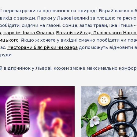
ї перезагрузки та
відпочин
ок
на природі
. Вкрай важко в б
 вихід є завжди.
Парки у Львові
великі за площею та рясно 
бідати, сидячи на газоні. Сонце, запах трави, їжа і тиша -
к
,
парк ім. Івана Франка
,
Ботанічний сад Львівського Націон
ницького
. Якщо ж хочете у вихідні смачно пообідати чи по
Вас.
Ресторани біля річки чи озера
допоможуть відновити вну
груди.
ший відпочинок у Львові, кожен зможе максимально комфор