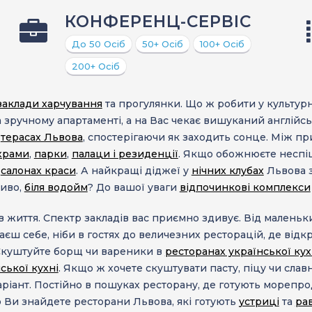
КОНФЕРЕНЦ-СЕРВІС
До 50 Осіб
50+ Осіб
100+ Осіб
200+ Осіб
заклади харчування
та прогулянки. Що ж робити у культурн
 зручному апартаменті, а на Вас чекає вишуканий англійсь
х
терасах Львова
, спостерігаючи як заходить сонце. Між п
храми
,
парки
,
палаци і резиденції
. Якщо обожнюєте неспі
а
салонах краси
. А найкращі діджеї у
нічних клубах
Львова з
ливо,
біля водойм
? До вашої уваги
відпочинкові комплекси
в життя. Спектр закладів вас приємно здивує. Від маленьк
аєш себе, ніби в гостях до величезних ресторацій, де від
 Скуштуйте борщ чи вареники в
ресторанах української кух
ської кухні
. Якщо ж хочете скуштувати пасту, піцу чи славн
іант. Постійно в пошуках ресторану, де готують морепро
тю Ви знайдете ресторани Львова, які готують
устриці
та
ра