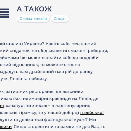
А ТАКОЖ
Стоматологія
Спорт
ій столиці України? Уявіть собі: неспішний
кий сніданок, на обід славетні смажені реберця,
рийомами їжі можете знайти собі до вподоби
шний відпочинок, то можете сповна
ададуть вам драйвовий настрій до ранку.
у м. Львів та поблизу.
их, затишних ресторанів, де власники
криваються неймовірні краєвиди на Львів, де
ні
, хачапурі чи хінкалі – в надпопулярних
озвісне тірамісу, то у нашій добірці
італійської
дукти та делікатеси французької кухні? Ми
влики
. Якщо стереотипи та рамки не для Вас, то