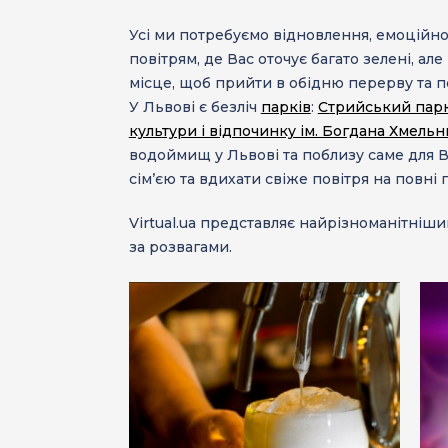
Усі ми потребуємо відновлення, емоційно
повітрям, де Вас оточує багато зелені, але
місце, щоб прийти в обідню перерву та поо
У Львові є безліч
парків
:
Стрийський пар
культури і відпочинку ім. Богдана Хмель
водоймищ
у Львові та поблизу саме для 
сім’єю та вдихати свіже повітря на повні 
Virtual.ua представляє найрізноманітні
за розвагами.