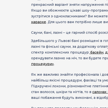
прекрасний варіант зняти напруження пі
Якщо ви обожнюєте цікаві шоу-програми,
зустрітися з однокласниками? Ви можете з
караоке
. Для цього вам потрібно лише ви
Сауни, бані, лазні
– це гарний спосіб розсл
Здебільшого у Львові бані розміщені в г
лазні та фінські сауни, за додаткову оп
спектр комплексних процедур:
басейн
,
д
орендувати лазню на ніч, то ви будете п
процедури»
.
Як же важливо знайти професіонала і до
найбільш якісні процедури, фахівці та у
Підкручені локони, різноманітне плетіння
стан волосся, шкіри та нігтів, то в
салонах
ваші побажання будуть виконані, а відоб