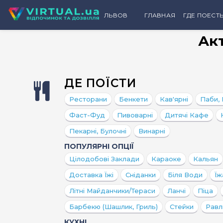
ЛЬВОВ
ГЛАВНАЯ
ГДЕ ПОЕСТ
Ак
КАТЕГ
Рест
Банке
ДЕ ПОЇСТИ
Кофе
Ресторани
Бенкети
Кав'ярні
Паби,
Пабы
Фаст-Фуд
Пивоварні
Дитячі Кафе
Бары
Пекарні, Булочні
Винарні
Пиво
ПОПУЛЯРНІ ОПЦІЇ
Фаст
Цілодобові Заклади
Караоке
Кальян
Детск
Доставка Їжі
Сніданки
Біля Води
Їж
Конди
Літні Майданчики/тераси
Ланчі
Піца
Пекар
Барбекю (шашлик, Гриль)
Стейки
Равл
Винар
КУХНІ