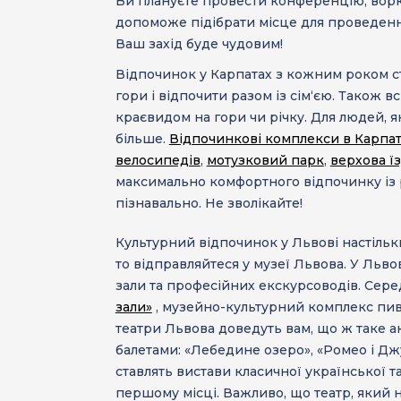
Ви плануєте провести конференцію, ворк
допоможе підібрати місце для проведення
Ваш захід буде чудовим!
Відпочинок у Карпатах
з кожним роком ста
гори і відпочити разом із сім‘єю. Також в
краєвидом на гори чи річку. Для людей,
більше.
Відпочинкові комплекси в Карпа
велосипедів
,
мотузковий парк
,
верхова ї
максимально комфортного відпочинку із 
пізнавально. Не зволікайте!
Культурний відпочинок у Львові
настільк
то відправляйтеся у
музеї Львова
. У Льво
зали та професійних екскурсоводів. Сере
зали»
, музейно-культурний комплекс пивн
театри Львова
доведуть вам, що ж таке а
балетами: «Лебедине озеро», «Ромео і Джу
ставлять вистави класичної української т
першому місці. Важливо, що театр, який н