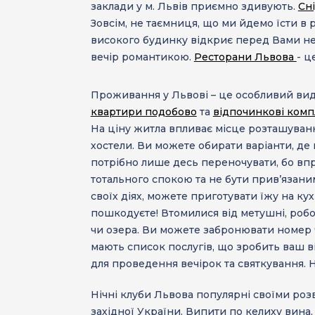
заклади у м. Львів приємно здивують.
Сн
Зовсім, не таємниця, що ми йдемо їсти в 
високого будинку відкриє перед Вами н
вечір романтикою.
Ресторани Львова
- ц
Проживання у Львові
– це особливий вид
квартири подобово
та
відпочинкові ком
На ціну житла впливає місце розташуванн
хостели.
Ви можете обирати варіанти, де 
потрібно лише десь переночувати, бо вп
тотального спокою та не бути прив’язани
своїх діях, можете приготувати їжу на ку
пошкодуєте! Втомилися від метушні, роб
чи озера. Ви можете забронювати номер ч
мають список послугів, що зробить ваш
для проведення вечірок та святкування. Н
Нічні клуби
Львова популярні своїми розва
західної України. Випити по келиху вина