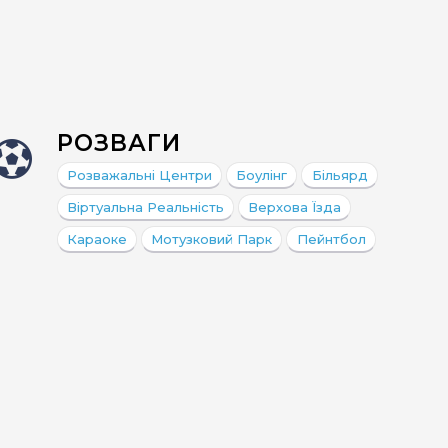
мноморская
ианская
РОЗВАГИ
Розважальні Центри
Боулінг
Більярд
Віртуальна Реальність
Верхова Їзда
Караоке
Мотузковий Парк
Пейнтбол