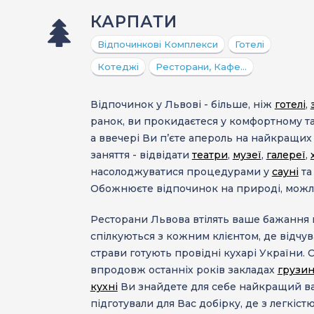
КАРПАТИ
Відпочинкові Комплекси
Готелі
Котеджі
Ресторани, Кафе…
Відпочинок у Львові
- більше, ніж
готелі
,
ранок, ви прокидаєтеся у комфортному та
а ввечері Ви п’єте апероль на найкращи
заняття - відвідати
театри
,
музеї
,
галереї
,
насолоджуватися процедурами у
сауні
т
Обожнюєте відпочинок на природі, мож
Ресторани Львова
втілять ваше бажання 
спілкуються з кожним клієнтом, де відчув
страви готують провідні кухарі України.
впродовж останніх років закладах
грузин
кухні
Ви знайдете для себе найкращий вар
підготували для Вас добірку, де з легкіс