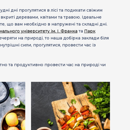
удні дні прогулятися в лісі та подихати свіжим
вкриті деревами, квітами та травою. Ідеальне
 те, що вам необхідно в напружені та складні дні.
ального університету ім. І. Франка
та
Парк
вечеряти на природі, то наша добірка
заклади біля
трішні сили, прогулятися, провести час із
тно та продуктивно провести час на природі чи