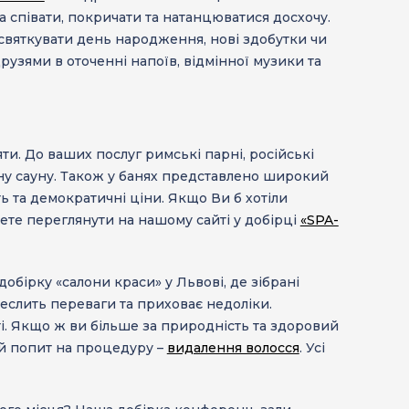
а співати, покричати та натанцюватися досхочу.
святкувати день народження, нові здобутки чи
рузями в оточенні напоїв, відмінної музики та
ти. До ваших послуг римські парні, російські
вану сауну. Також у банях представлено широкий
ть та демократичні ціни. Якщо Ви б хотіли
ете переглянути на нашому сайті у добірці
«SPA-
 добірку
«салони краси»
у Львові, де зібрані
реслить переваги та приховає недоліки.
і. Якщо ж ви більше за природність та здоровий
ий попит на процедуру –
видалення волосся
. Усі