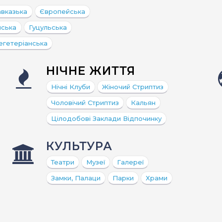
Детские кафе
авказька
Європейська
Пицца
Средизе
нська
Гуцульська
Суши
Вегетар
егетеріанська
Бургеры, сендвичи
Барбекю (шашлык,
НІЧНЕ ЖИТТЯ
гриль)
Стейки
Нічні Клуби
Жіночий Стриптиз
Улитки
Чоловічий Стриптиз
Кальян
Устрицы
Цілодобові Заклади Відпочинку
Хинкали
КУЛЬТУРА
Театри
Музеї
Галереї
Замки, Палаци
Парки
Храми