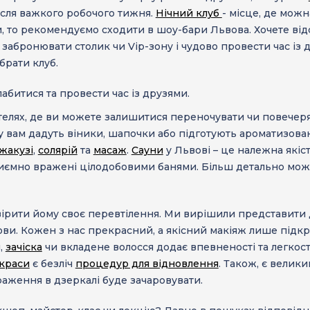
сля важкого робочого тижня.
Нічний клуб
- місце, де можн
 то рекомендуємо сходити в шоу-бари Львова. Хочете від
абронювати столик чи Vip-зону і чудово провести час із д
брати клуб.
абитися та провести час із друзями.
отелях, де ви можете залишитися переночувати чи повечеря
лату вам дадуть віники, шапочки або підготують ароматизо
жакузі
,
солярій
та
масаж
.
Сауни
у Львові – це належна якіс
риємно вражені цілодобовими банями. Більш детально мож
вірити йому своє перевтілення. Ми вирішили представити
мови. Кожен з нас прекрасний, а якісний макіяж лише підк
,
зачіска
чи вкладене волосся додає впевненості та легкост
 краси
є безліч
процедур для відновлення
. Також, є велик
раження в дзеркалі буде зачаровувати.