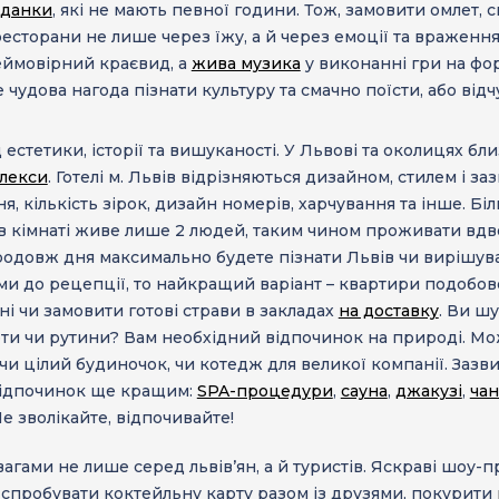
іданки
, які не мають певної години. Тож, замовити омлет, 
ресторани не лише через їжу, а й через емоції та враженн
еймовірний краєвид, а
жива музика
у виконанні гри на фо
е чудова нагода пізнати культуру та смачно поїсти, або від
 естетики, історії та вишуканості. У Львові та околицях б
плекси
.
Готелі
м. Львів відрізняються дизайном, стилем і за
я, кількість зірок, дизайн номерів, харчування та інше. 
в кімнаті живе лише 2 людей, таким чином проживати вдв
родовж дня максимально будете пізнати Львів чи вирішув
ми до рецепції, то найкращий варіант –
квартири подобов
хні чи замовити готові страви в закладах
на доставку
. Ви ш
оти чи рутини? Вам необхідний відпочинок на природі. М
и цілий будиночок, чи котедж для великої компанії. Зазв
 відпочинок ще кращим:
SPA-процедури
,
сауна
,
джакузі
,
ча
е зволікайте, відпочивайте!
гами не лише серед львів’ян, а й туристів. Яскраві шоу-п
, спробувати коктейльну карту разом із друзями, покурити