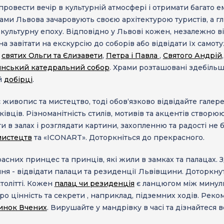
провести вечір в культурній атмосфері і отримати багато е
ами Львова
зачаровують своєю архітектурою туристів, а г
а культурну епоху. Відповідно у Львові кожен, незалежно ві
а завітати на екскурсію до соборів або відвідати їх самот
:
святих Ольги та Єлизавети
,
Петра і Павла
,
Святого Андрій
нський катедральний собор
. Храми розташовані здебільшо
й
добірці
.
 живопис та мистецтво, тоді обов‘язково відвідайте
галере
івців. Різноманітність стилів, мотивів та акцентів створю
 в залах і розглядати картини, захопленню та радості не
мистецтв
та «ICONART». Доторкніться до прекрасного.
сних принцес та принців, які жили в замках та палацах. Зд
ня - відвідати
палац
и та резиденції Львівщини
. Доторкнут
толітті. Кожен
палац чи резиденція
є ланцюгом між минули
ро цінність та секрети , наприклад, підземних ходів. Рек
инок Вчених
. Вирушайте у мандрівку в часі та дізнайтеся 