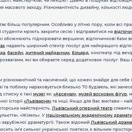
шоп, майстер-клас чи лекцію? Давно в пошуках відповідн
 масового заходу. Різноманітність дизайну, кількості лю
є більш популярним. Особливо у літню пору, коли всі праг
сі студенти мріють закрити сесію і відправитися на
відпочи
 які обожнюють підкорювати вершини,
відпочинкові бази
вл
тах
надають широкий спектр послуг для найкращого відпо
зда
,
басейн
,
дитячий майданчик
,
більярд
, кінотеатр під веч
розвагами, які ви обираєте серед додаткових послуг. Ва
и різноманітний та насичений, що кожен знайде для себе 
ві та поблизу нараховується близько 70 будівель, які зане
д списку є такі
музеї
як:
«Арсенал»
,
музей воскових фігур
, 
ої історії
«Львіварня»
та інші. Якщо для Вас вистави – на
кторська майстерність.
Львівський оперний театр
славитьс
льєтта», «Жізель». У
Національному академічному драматич
а зарубіжної драматургії. Також відомий
Львівський драмат
осить ім’я сильної української поетеси, є вільним просто