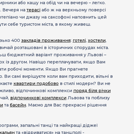
сирники або кашу на обід чи на вечерю – легко.
я. Вечеря на
терасі
або ж на верхньому поверсі
ртепіано чи джазу на саксофоні наповнить цей
чути себе туристом міста, в якому живеш.
лизько 400
закладів проживання
:
готелі
,
хостели
,
звичай розташовані в історичних спорудах міста.
Більш бюджетний варіант проживання у Львові –
ох із другом. Навіщо переплачувати, якщо Вам
ати робочі моменти. Якщо Ви прагнете
о
. Ви самі вирішуєте коли вам приходити, вільні в
укаєте
квартири подобово
в стилі модерн? Ви не
ожливо,
відпочинкові комплекси
поряд біля річки
ичай,
відпочинкові комплекси
Львова та поблизу
ни
та
басейн
. Маємо для Вас прекрасні рішення
рограми, запальні танці та найкращі діджеї
кальян
та «відриватися» на танцполі -