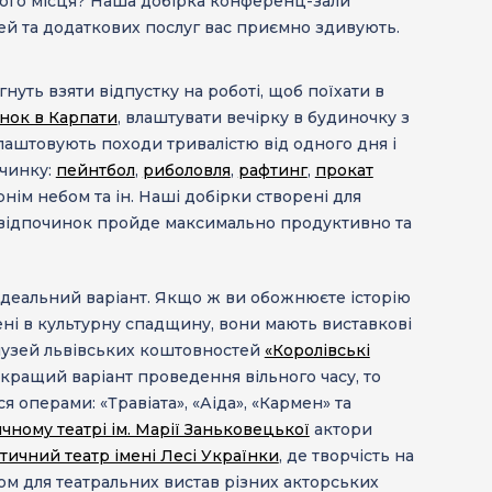
ого місця? Наша добірка
конференц-зали
дей та додаткових послуг вас приємно здивують.
нуть взяти відпустку на роботі, щоб поїхати в
нок в Карпати
, влаштувати вечірку в будиночку з
аштовують походи тривалістю від одного дня і
чинку:
пейнтбол
,
риболовля
,
рафтинг
,
прокат
ірнім небом та ін. Наші добірки створені для
ш відпочинок пройде максимально продуктивно та
ідеальний варіант. Якщо ж ви обожнюєте історію
сені в культурну спадщину, вони мають виставкові
музей львівських коштовностей
«Королівські
йкращий варіант проведення вільного часу, то
я операми: «Травіата», «Аіда», «Кармен» та
ному театрі ім. Марії Заньковецької
актори
ичний театр імені Лесі Українки
, де творчість на
ром для театральних вистав різних акторських