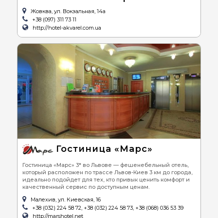
Жовква, ул. Вокзальная, 14а
+38 (097) 311 73 11
http://hotel-akvarel.com.ua
Гостиница «Марс»
Гостиница «Марс» 3* во Львове — фешенебельный отель,
который расположен по трассе Львов-Киев 3 км до города,
идеально подойдет для тех, кто привык ценить комфорт и
качественный сервис по доступным ценам.
Малехив, ул. Киевская, 16
+38 (032) 224 58 72, +38 (032) 224 58 73, +38 (068) 036 53 39
http://marshotel.net