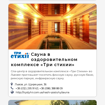
Сауна в
оздоровительном
комплексе «Три стихии»
Спа-центр в оздоровительном комплексе «Три Стихии» во
Львове приглашает посетить финскую сауну, русскую баню,
римскую парную, инфракрасную сауну.
Львов, ул. Щирецкая, 36
+38 (032) 295 91 63, +38 (098) 388 88 09
http://trystyhii.com.ua/nashi-posluhy/sauna