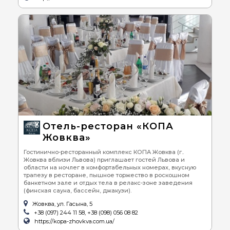
Отель-ресторан «КОПА
Жовква»
Гостинично-ресторанный комплекс КОПА Жовква (г..
Жовква вблизи Львова) приглашает гостей Львова и
области на ночлег в комфортабельных номерах, вкусную
трапезу в ресторане, пышное торжество в роскошном
банкетном зале и отдых тела в релакс-зоне заведения
(финская сауна, бассейн, джакузи).
Жовква, ул. Гасына, 5
+38 (097) 244 11 58, +38 (098) 056 08 82
https://kopa-zhovkva.com.ua/