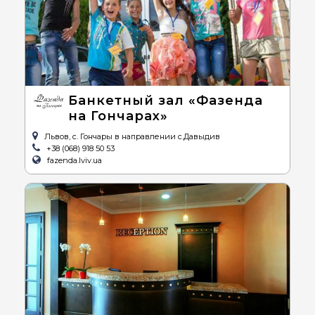
Банкетный зал «Фазенда
на Гончарах»
Львов, с. Гончары в направлении с.Давыдив
+38 (068) 918 50 53
fazenda.lviv.ua