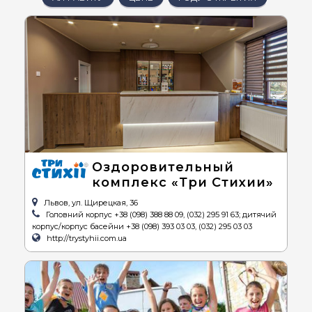
Оздоровительный
комплекс «Три Стихии»
Львов, ул. Щирецкая, 36
Головний корпус +38 (098) 388 88 09, (032) 295 91 63; дитячий
корпус/корпус басейни +38 (098) 393 03 03, (032) 295 03 03
http://trystyhii.com.ua