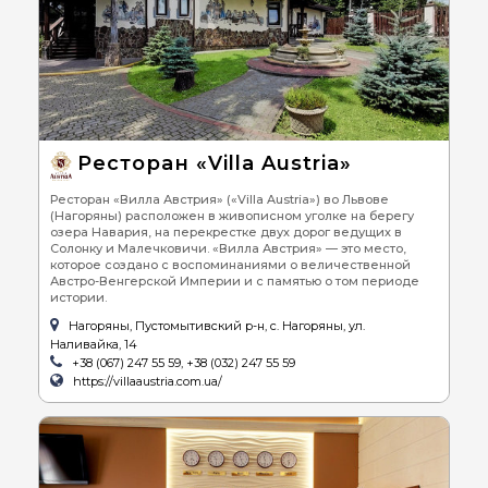
Ресторан «Villa Austria»
Ресторан «Вилла Австрия» («Villa Austria») во Львове
(Нагоряны) расположен в живописном уголке на берегу
озера Навария, на перекрестке двух дорог ведущих в
Солонку и Малечковичи. «Вилла Австрия» — это место,
которое создано с воспоминаниями о величественной
Австро-Венгерской Империи и с памятью о том периоде
истории.
Нагоряны, Пустомытивский р-н, с. Нагоряны, ул.
Наливайка, 14
+38 (067) 247 55 59, +38 (032) 247 55 59
https://villaaustria.com.ua/