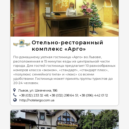
Отельно-ресторанный
комплекс «Арго»
По-домашнему уютная гостиница «Арго» во Львове,
расположенная в 15 минутах езды из центральной части
города. Для гостей гостиница предлагает 10 разнообразных
номеров класса «эконом», «стандарт», «стандарт плюс»,
«полулюкс семейного типа» и «люкс» со всеми
удобствами. Гостиница может принять группы туристов до
20-24 человек.
Львов, ул. Шевченка, 186
+38 (032) 233 32 48; +38 (032) 298 64 51; +38 (096) 442 01 12
http://hotelargo.com.ua