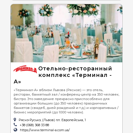
Отельно-ресторанный
комплекс «Терминал -
А»
«Терминал-А» вблизи Львова (Рясное) — это отель,
ресторан, банкетный зал / конференц-центр на 350 человек,
бистро. Это заведение прекрасно приспособлено для
организации больших (до 350 человек) праздничных
банкетов (свадеб, дней рождений и т.д.) и корпоративных /
бизнес мероприятий (до 1000 человек).
Ряснэ-Руськэ, (Львов) пл. Европейська, 1
+38 (068) 368 33 88
https://www.terminal-a.com.ua/