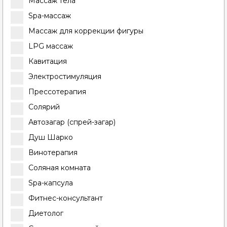
Массаж тела
Spa-массаж
Массаж для коррекции фигуры
LPG массаж
Кавитация
Электростимуляция
Прессотерапия
Солярий
Автозагар (спрей-загар)
Душ Шарко
Винотерапия
Соляная комната
Spa-капсула
Фитнес-консультант
Диетолог