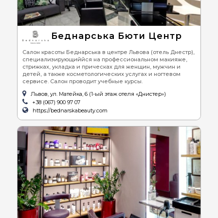
навыки, которые действительно необходимы для визажа.
Не важно по случаю или нет. Но помните, что Вы всегда прекрасна. Если у вас
возникает желание покайфовать с новым образом перед зеркалом, то не
отказывайте себе в маленьких радостях!
Беднарська Бюти Центр
Салон красоты Беднарська в центре Львова (отель Днестр),
специализирующиййся на профессиональном макияже,
стрижках, укладка и прическах для женщин, мужчин и
детей, а также косметологических услугах и ногтевом
сервисе. Салон проводит учебные курсы.
Львов, ул. Матейка, 6 (1-ый этаж отеля «Днистер»)
+38 (067) 900 97 07
https://bednarskabeauty.com