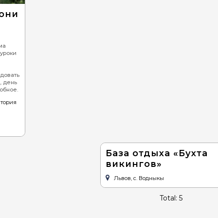
Детские кафе
Пицца
Средизе
Кони
Суши
Вегетар
Бургеры, сендвичи
ма
 уроки
Барбекю (шашлык,
гриль)
довать
Стейки
, день
обное.
Улитки
итория
Устрицы
Хинкали
База отдыха «Бухта
викингов»
Львов, с. Водныкы
Total: 5