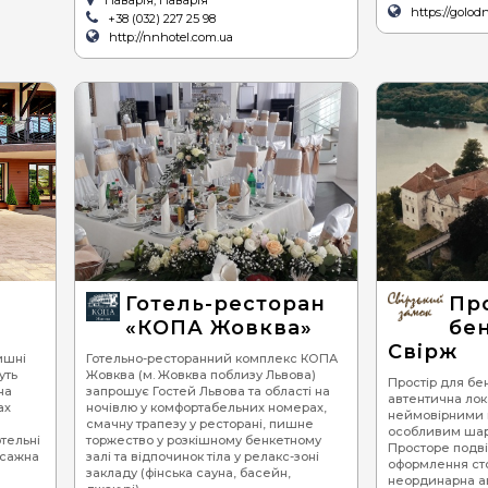
Наварія, Наварія
https://golo
+38 (032) 227 25 98
http://nnhotel.com.ua
Готель-ресторан
Пр
«КОПА Жовква»
бен
Свірж
ишні
Готельно-ресторанний комплекс КОПА
уть
Жовква (м. Жовква поблизу Львова)
Простір для бе
на
запрошує Гостей Львова та області на
автентична лока
ах
ночівлю у комфортабельних номерах,
неймовірними 
смачну трапезу у ресторані, пишне
особливим шар
отельні
торжество у розкішному бенкетному
Просторе подві
асажна
залі та відпочинок тіла у релакс-зоні
оформлення сто
закладу (фінська сауна, басейн,
неординарна а