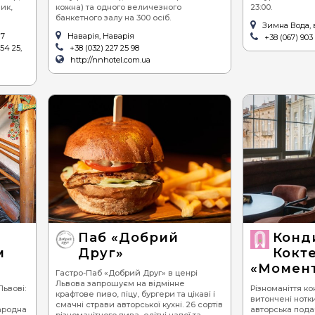
ик,
кожна) та одного величезного
23:00.
банкетного залу на 300 осіб.
Зимна Вода, в
17
Наварія, Наварія
+38 (067) 903
 54 25,
+38 (032) 227 25 98
http://nnhotel.com.ua
Паб «Добрий
Конд
м
Друг»
Кокт
«Момен
Гастро-Паб «Добрий Друг» в ценрі
Львова запрошуєм на відмінне
ьвові:
Різноманіття к
крафтове пиво, піцу, бургери та цікаві і
витончені нотки
смачні страви авторської кухні. 26 сортів
народна
авторська пода
різноманітного пива, елітні напої та