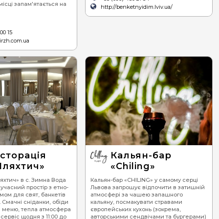
місці запам'ятається на
http://benketnyidim.lviv.ua/
00 15
irzh.com.ua
сторація
Кальян-бар
ляхтич»
«Chiling»
яхтич» в с. Зимна Вода
Кальян-бар «CHILING» у самому серці
учасний простір з етно-
Львова запрошує відпочити в затишній
ом для свят, банкетів
атмосфері за чашею запашного
 Смачні сніданки, обіди
кальяну, посмакувати стравами
 меню, тепла атмосфера
європейських кухонь (зокрема,
сервіс щодня з 11:00 до
авторськими сендвічами та бургерами)