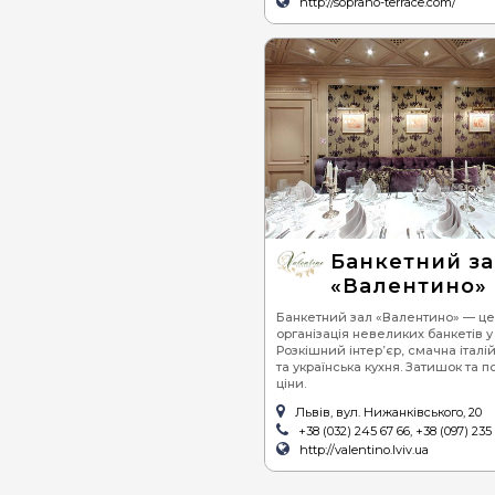
http://soprano-terrace.com/
Банкетний з
«Валентино»
Банкетний зал «Валентино» — це
організація невеликих банкетів у 
Розкішний інтер’єр, смачна італі
та українська кухня. Затишок та п
ціни.
Львів, вул. Нижанківського, 20
+38 (032) 245 67 66, +38 (097) 235
http://valentino.lviv.ua