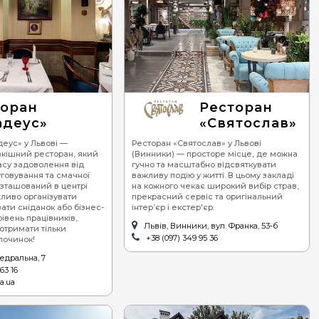
торан
Ресторан
адеус»
«Святослав»
еус» у Львові —
Ресторан «Святослав» у Львові
кішний ресторан, який
(Винники) — просторе місце, де можна
су задоволення від
гучно та масштабно відсвяткувати
уговування та смачної
важливу подію у житті. В цьому закладі
озташований в центрі
на кожного чекає широкий вибір страв,
жливо організувати
прекрасний сервіс та оригінальний
ати сніданок або бізнес-
інтер’єр і екстер'єр.
івень працівників,
Львів, Винники, вул. Франка, 53-б
отримати тільки
+38 (097) 349 95 36
починок!
тедральна, 7
63 16
ca.ua