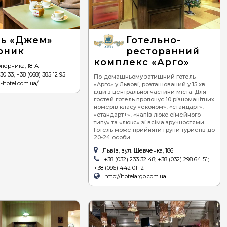
редземноморська
гетеріанська
ль «Джем»
Готельно-
рник
ресторанний
комплекс «Арго»
оперника, 18-А
30 33, +38 (068) 385 12 95
По-домашньому затишний готель
m-hotel.com.ua/
«Арго» у Львові, розташований у 15 хв
їзди з центральної частини міста. Для
гостей готель пропонує 10 різноманітних
номерів класу «економ», «стандарт»,
«стандарт+», «напів люкс сімейного
типу» та «люкс» зі всіма зручностями.
Готель може прийняти групи туристів до
20-24 особи.
Львів, вул. Шевченка, 186
+38 (032) 233 32 48; +38 (032) 298 64 51;
+38 (096) 442 01 12
http://hotelargo.com.ua