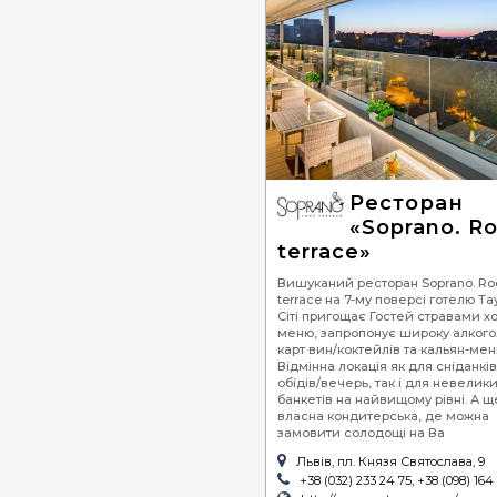
Ресторан
«Soprano. R
terrace»
Вишуканий ресторан Soprano. Ro
terrace на 7-му поверсі готелю Та
Сіті пригощає Гостей стравами х
меню, запропонує широку алкого
карт вин/коктейлів та кальян-мен
Відмінна локація як для сніданків
обідів/вечерь, так і для невелик
банкетів на найвищому рівні. А ще
власна кондитерська, де можна
замовити солодощі на Ва
Львів, пл. Князя Святослава, 9
+38 (032) 233 24 75, +38 (098) 16