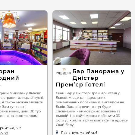
оран
Бар Панорама у
одний
Дністер
»
Прем’єр Готелі
дний Микола» у Львові:
Скай Бар у Дністер Прем’єр Готелі у
ь страви галицької кухні,
Львові: місце для ідеальних
. А також можна зловити
романтичних побачень із виглядом на
 Вам тут-таки і
Львів. Ваш відпочинок тут буде
сайті меню, ціни, 3D тур
сповнений неймовірних вражень та
ння на карті та прямі
емоцій. На сайті можна побачити 3D
фото усіх залів, прямі контакти та адресу
Скай бару.
трийська, 352
Львів, вул. Матейка, 6
 22 22