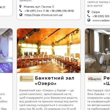
джакузі).
свято в такому 
все життя!
Жовква, вул. Гасина, 5
56 01
+38 (097) 244 11 58, +38 (098) 056 08 82
Свірж
https://kopa-zhovkva.com.ua/
+38 (093) 505 
www.castesv
Банкетний зал
Ре
«Озеро»
«Ш
Банкетний зал «Озеро» у Львові — це
Ресторація «Шл
ого
цілий комплекс, орієнтований на те,
біля Львова — с
ь
щоб подарувати усім бажаючим радість
модерним шарм
ібно:
від дозвілля та приємні емоції від життя.
та конференцій.
,
Цей заклад складається з основного
за авторськими
-бар,
залу (на 36 осіб), 20 альтанок (по 10 осіб
та турботливий 