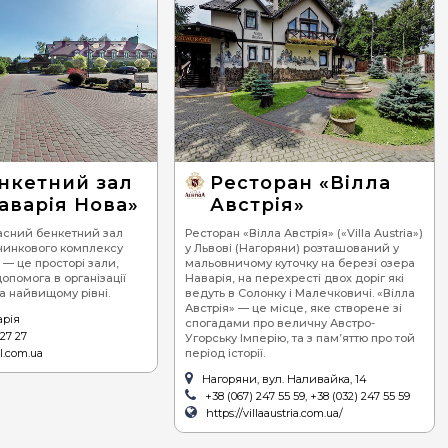
нкетний зал
Ресторан «Вілла
аварія Нова»
Австрія»
асний бенкетний зал
Ресторан «Вілла Австрія» («Villa Austria»)
чинкового комплексу
у Львові (Нагоряни) розташований у
 — це просторі зали,
мальовничому куточку на березі озера
допомога в організації
Наварія, на перехресті двох доріг які
а найвищому рівні.
ведуть в Солонку і Малечковичі. «Вілла
Австрія» — це місце, яке створене зі
арія
спогадами про величну Австро-
 27 27
Угорську Імперію, та з пам’яттю про той
l.com.ua
період історії.
Нагоряни, вул. Наливайка, 14
+38 (067) 247 55 59, +38 (032) 247 55 59
https://villaaustria.com.ua/