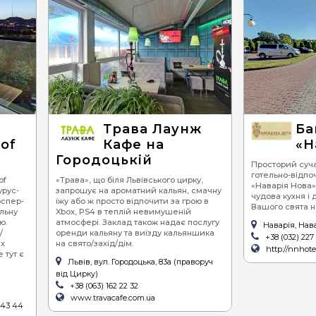
Трава Лаунж
Ба
oof
Кафе на
«Н
Городоцькій
Просторий суч
готельно-відпо
of
«Трава», що біля Львівського цирку,
«Наварія Нова»
урус-
запрошує на ароматний кальян, смачну
чудова кухня і 
оспер-
їжу або ж просто відпочити за грою в
Вашого свята н
льну
Xbox, PS4 в теплій невимушеній
ю.
атмосфері. Заклад також надає послугу
Наварія, Нав
/
оренди кальяну та виїзду кальяншика
+38 (032) 227
их
на свято/захід/дім.
http://nnhote
 тут є
Львів, вул. Городоцька, 83а (праворуч
від Цирку)
+38 (063) 162 22 32
www.travacafe.com.ua
4 43 44