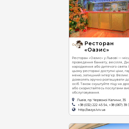
Ресторан
«Оазис»
Ресторан «Оазис» у Львові — міс
проведення банкету, весілля, Дн
народження або дитячого свята. 
цьому ресторані доступні ціни, г
меню, затишний інтер’єр. Великі
дозволять зручно розташувати до
осіб. Також скуштуйте піцу на др
або скористайтесь послугами ви
обслуговування.
Львів, пр. Червоної Калини, 35
+38 (032) 222 45 54, +38 (067) 39 
http://oazys.lviv.ua