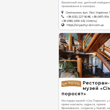
банкетний зал, дитячий майданч
проживання в номерах.
Сокільники, вул. Лесі Українки, 
+38 (032) 227 06 86, +38 (097) 934
+38 (096) 2000 452 (готель)
https://knyazhyi-dvir.com.ua
Ресторан-
музей «Сі
поросят»
Ресторан-музей «Сім Поросят» у Л
прямі контакти, адреса, пряме
бронювання, сніданок у Львові, 