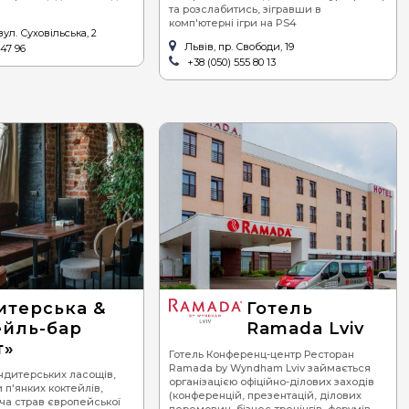
та розслабитись, зігравши в
комп'ютерні ігри на PS4
ул. Суховільська, 2
Львів, пр. Свободи, 19
 47 96
+38 (050) 555 80 13
итерська &
Готель
ейль-бар
Ramada Lviv
т»
Готель Конференц-центр Ресторан
Ramada by Wyndham Lviv займається
ондитерських ласощів,
організацією офіційно-ділових заходів
 п'янких коктейлів,
(конференцій, презентацій, ділових
ча страв європейської
перемовин, бізнес-тренінгів, форумів