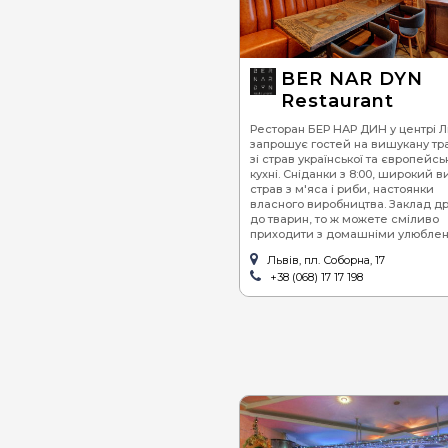
BER NAR DYN
Restaurant
Ресторан БЕР НАР ДИН у центрі 
запрошує гостей на вишукану тр
зі страв української та європейсь
кухні. Сніданки з 8:00, широкий в
страв з м'яса і риби, настоянки
власного виробництва. Заклад д
до тварин, то ж можете сміливо
приходити з домашніми улюблен
Львів, пл. Соборна, 17
+38 (068) 17 17 198