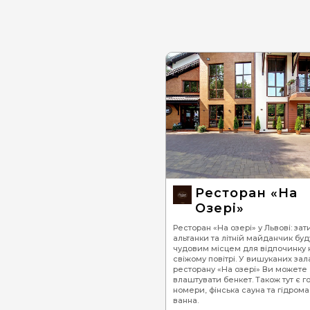
Ресторан «На
Озері»
Ресторан «На озері» у Львові: зат
альтанки та літній майданчик буд
чудовим місцем для відпочинку 
свіжому повітрі. У вишуканих зал
ресторану «На озері» Ви можете
влаштувати бенкет. Також тут є г
номери, фінська сауна та гідром
ванна.