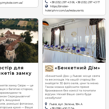
+38 (032) 297 43 06; +38 (032) 297 43 17
dnyimykola.com.ua/
https://dnister-
hotel.phnr.com/ua/restaurants
остір для
«Бенкетний Дім»
кетів замку
«Бенкетний Дім» у Львові: місце свята
та веселощів. На нашій сторінці Ви
знайдете 3D фото залів, ціни та меню.
нкетів замку Свірж — це
Також можна здійснити пряме
ція з багатою історією,
бронювання без комісії та почитати
краєвидами та
відгуки. Нехай Ваше свято буде
мом Середньовіччя!
незабутнім!
р'я, вишукане
лів, розкішні фотозони,
Львів, вул. Зелена, 184 А
вторська кухня — Ваше
+38 (096) 450 21 54