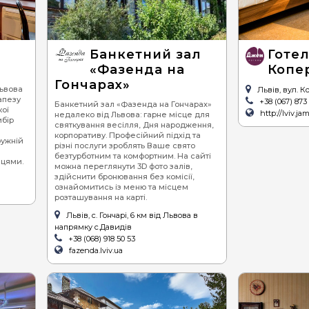
піца
се
суші
ве
Банкетний зал
Готе
бургери / сендвічі
«Фазенда на
Копе
Гончарах»
барбекю (шашлик,
Львова
Львів, вул. К
гриль)
апезу
+38 (067) 873 
Банкетний зал «Фазенда на Гончарах»
кої
http://lviv.ja
недалеко від Львова: гарне місце для
стейки
ибір
святкування весілля, Дня народження,
корпоративу. Професійний підхід та
равлики
ружній
різні послуги зроблять Ваше свято
безтурботним та комфортним. На сайті
устриці
цями.
можна переглянути 3D фото залів,
здійснити бронювання без комісії,
хінкалі
ознайомитись із меню та місцем
розташування на карті.
Львів, с. Гончарі, 6 км від Львова в
напрямку с.Давидів
+38 (068) 918 50 53
fazenda.lviv.ua