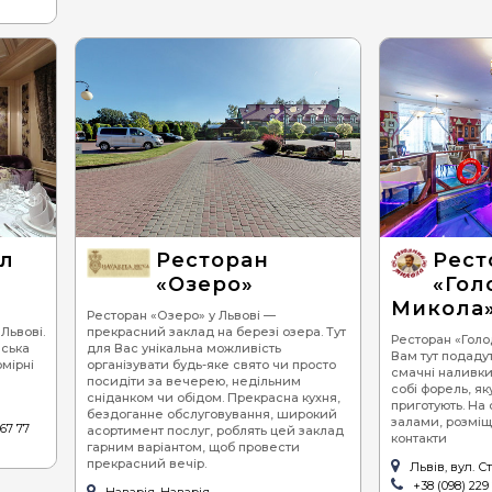
ал
Ресторан
Рест
«Озеро»
«Гол
Микола
Ресторан «Озеро» у Львові —
Львові.
прекрасний заклад на березі озера. Тут
Ресторан «Голо
йська
для Вас унікальна можливість
Вам тут подадут
омірні
організувати будь-яке свято чи просто
смачні наливки
посидіти за вечерею, недільним
собі форель, яку
сніданком чи обідом. Прекрасна кухня,
приготують. На 
бездоганне обслуговування, широкий
залами, розміще
 67 77
асортимент послуг, роблять цей заклад
контакти
гарним варіантом, щоб провести
прекрасний вечір.
Львів, вул. С
+38 (098) 229