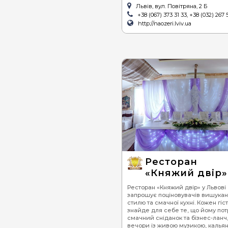
Львів, вул. Повітряна, 2 Б
+38 (067) 373 31 33, +38 (032) 267 
http://naozeri.lviv.ua
Ресторан
«Княжий двір»
Ресторан «Княжий двір» у Львові
запрошує поціновувачів вишукан
стилю та смачної кухні. Кожен гіст
знайде для себе те, що йому потр
смачний сніданок та бізнес-ланч
вечори із живою музикою, кальян