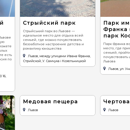
Детские кафе
Пицца
Средизе
Суши
Вегетар
й
Стрыйский парк
Парк им
Бургеры, сендвичи
Франка
Стрыйський парк во Львове —
парк Ко
Барбекю (шашлык,
идеальное место для отдыха всей
Львове
гриль)
семьей, где можно почувствовать
ную
Парк Франка в
беззаботное настроение детства и
сможете
место, где при
романтику юношества
Стейки
шлых
семьей, пройт
те есть
Львов, между улицами Ивана Франка,
почувствовать
Улитки
рсия по
Стрийской, У. Самчука і Козельницкой
Львова
Устрицы
Львов, ул. У
0 16,
Хинкали
Медовая пещера
Чертова
Львов
Львов