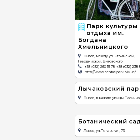
Парк культуры
отдыха им.
Богдана
Хмельницкого
Львов, между ул. Стрийской,
Гвардийской, Витовского
+38 (032) 260 15 78, +38 (032) 238 
http://www.centralpark.lviv.ua/
Лычаковский пар
Львов, в начале улицы Пасичн
Ботанический са
Львов, ул.Пекарская, 73