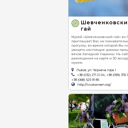
Шевченковски
гай
Музей «Шевченковский гай» во 
приглашает Вас на познаватель
прогулку, во время которой Вы 
увидеть настоящие домики про
веков Западной Украины. На сай
размещения на карте и 3D экску
музею.
Львов, ул. Чернеча гора 1
+38 (032) 271 21 04, +38 (099) 376 1
+38 (068) 525 91 85
http://lvivskansen.org/