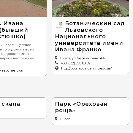
мноморская
ианская
. Ивана
Ботанический сад
 (бывший
Львовского
стюшко)
Национального
университета имени
о Львове — уютное
Ивана Франко
ятно отдохнуть всей
ись дорожками и
 шарм и настроение
Львов, ул. Черемшины, 44
+38 (032) 276 83 69
http://botanicgarden.lnu.edu.ua/
ниверситетская
 скала
Парк «Ореховая
роща»
Львов