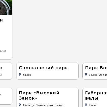
 и
85 58
к
Снопковский парк
Парк Во
ой
Львов
Львов, ул. Л
д
Парк «Высокий
Губерна
Замок»
валы
Львов, ул Ужгородская, Княжа
Львов