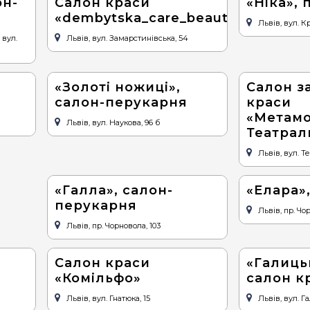
он-
Салон краси
«Ніка»,
«dembytska_care_beauty»
Львів, вул. К
 вул.
Львів, вул. Замарстинівська, 54
«Золоті ножиці»,
Салон з
салон-перукарня
краси
«Метамо
Львів, вул. Наукова, 96 б
Театрал
Львів, вул. Т
«Галла», салон-
«Елара»
перукарня
Львів, пр. Чо
Львів, пр. Чорновола, 103
Салон краси
«Галиць
«Комільфо»
салон к
Львів, вул. Гнатюка, 15
Львів, вул. Г