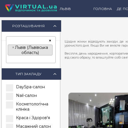
ЛЬВІВ
ГОЛОВНА
ДЕ ПО
К
РОЗТАШУВАННЯ
×
Щодня жінки відвідують заходи, де 
урочистого дня. Якщо Ви не вмієте гар
×
Львів (Львівська
область)
Весілля, день народження, корпоратив,
від свого образу, то влаштуйте собі свя
Якщо Ви «крутитеся» в колах шоу-бізне
вигляд і будете «плавати, немов риба у
ТИП ЗАКЛАДУ
Не обов‘язково користуватися послугам
Львова
та провели чудовий вечір в ат
DaySpa-салон
Більше того, доволі часто
салони краси
Nail-салон
Не важливо з нагоди, чи ні. Але пам‘
Косметологічна
клініка
Краса і Здоров'я
Масажний салон