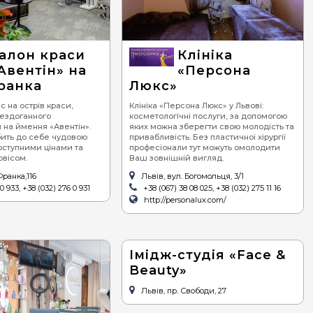
редземноморська
гетеріанська
алон краси
Клініка
Авентін» на
«Персона
Франка
Люкс»
 на острів краси,
Клініка «Персона Люкс» у Львові:
бездоганного
косметологічні послуги, за допомогою
 на ймення «Авентін».
яких можна зберегти свою молодість та
ить до себе чудовою
привабливість. Без пластичної хірургії
оступними цінами та
професіонали тут можуть омолодити
вісом.
Ваш зовнішній вигляд.
 Франка,116
Львів, вул. Богомольця, 3/1
0 933, +38 (032) 276 0 931
+38 (067) 38 08 025, +38 (032) 275 11 16
http://personalux.com/
Імідж-студія «Face &
Beauty»
Львів, пр. Свободи, 27