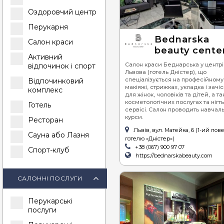
Оздоровчий центр
Перукарня
Bednarska
Салон краси
beauty cente
Активний
Салон краси Беднарська у центрі
відпочинок і спорт
Львова (готель Дністер), що
спеціалізується на професійному
Відпочинковий
макіяжі, стрижках, укладка і зачі
комплекс
для жінок, чоловіків та дітей, а т
косметологічних послугах та нігт
Готель
сервісі. Салон проводить навчаль
курси.
Ресторан
Львів, вул. Матейка, 6 (1-ий пов
Сауна або Лазня
готелю «Дністер»)
+38 (067) 900 97 07
Спорт-клуб
https://bednarskabeauty.com
САЛОННІ ПОСЛУГИ
Перукарські
послуги