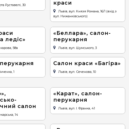
краси
ота Руставелі, 30
Львів, вул. Князя Романа, 16/1 (вхід з
вул. Нижанківського)
раси
«Беллара», салон-
а ледіс»
перукарня
ахарова, 58а
Львів, вул. Шумського, 3
 перукарня
Салон краси «Багіра»
інченка, 1
Львів, вул. Сеченова, 10
»,
«Карат», салон-
сько-
перукарня
чний салон
Львів, вул. І. Франка, 41
екарська, 14