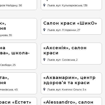
ероїв Майдану, 5б
Львів, вул. Кульпарківська, 139
к»,
Салон краси «ШикО»
рня
Львів, вул. Л.Українки, 27
аукова, 55
на
«Аксенія», салон
ва», школа-
краси
Львів, вул. Сихівська, 2
 Свободи, 25
та»,
«Аквамарин», центр
рня
здоров’я та краси
ичаківська, 45
Львів, вул. Княгині Ольги, 5 к
раси «Естет»
«Alessandro», салон