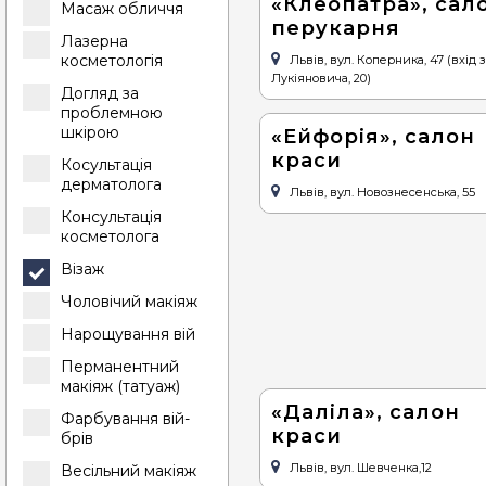
«Клеопатра», сал
Масаж обличчя
перукарня
Лазерна
косметологія
Львів, вул. Коперника, 47 (вхід з
Лукіяновича, 20)
Догляд за
проблемною
шкірою
«Ейфорія», салон
краси
Косультація
дерматолога
Львів, вул. Новознесенська, 55
Консультація
косметолога
Візаж
Чоловічий макіяж
Нарощування вій
Перманентний
макіяж (татуаж)
«Даліла», салон
Фарбування вій-
краси
брів
Львів, вул. Шевченка,12
Весільний макіяж