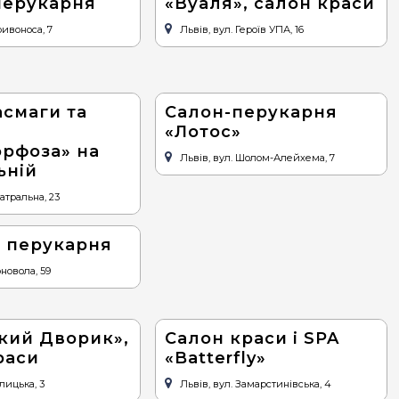
 перукарня
«Вуаля», салон краси
ривоноса, 7
Львів, вул. Героїв УПА, 16
асмаги та
Салон-перукарня
«Лотос»
рфоза» на
Львів, вул. Шолом-Алейхема, 7
ьній
еатральна, 23
, перукарня
рновола, 59
кий Дворик»,
Салон краси і SPA
раси
«Batterfly»
алицька, 3
Львів, вул. Замарстинівська, 4