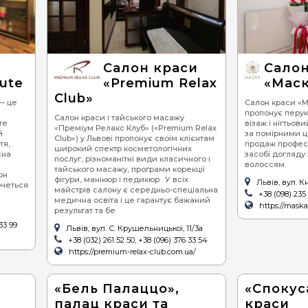
Салон краси
Салон
aute
«Premium Relax
«Мас
Club»
 — це
Салон краси «М
пропонує перук
Салон краси і тайського масажу
те
візаж і нігтьов
«Преміум Релакс Клуб» («Premium Relax
й
за помірними ц
Club») у Львові пропонує своїм клієнтам
тя,
продаж професі
широкий спектр косметологічних
сна
засобі догляду
послуг, різноманітні види класичного і
волоссям.
тайського масажу, програми корекції
он
фігури, манікюр і педикюр . У всіх
Львів, вул. К
очеться
майстрів салону є середньо-спеціальна
+38 (098) 235
медична освіта і це гарантує бажаний
https://maska
результат та бе
33 99
Львів, вул. С. Крушельницької, 11/3а
+38 (032) 261 52 50, +38 (096) 376 33 54
https://premium-relax-club.com.ua/
«Бель Палаццо»,
«Спокус
палац краси та
краси