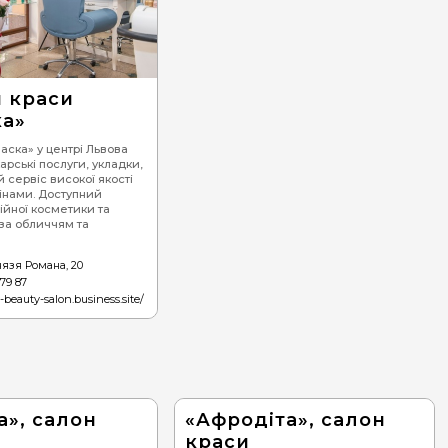
 краси
ка»
аска» у центрі Львова
арські послуги, укладки,
ий сервіс високої якості
інами. Доступний
йної косметики та
 за обличчям та
нязя Романа, 20
 79 87
-beauty-salon.business.site/
а», салон
«Афродіта», салон
краси