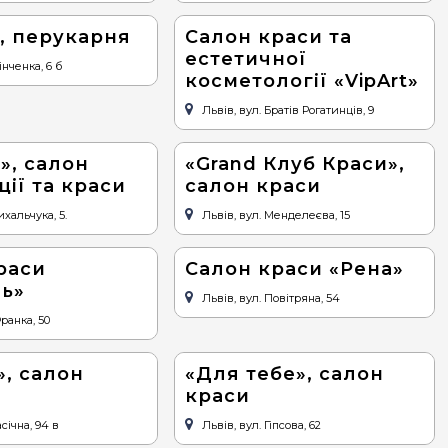
», перукарня
Салон краси та
естетичної
інченка, 6 б
косметології «VipArt»
Львів, вул. Братів Рогатинців, 9
», салон
«Grand Клуб Краси»,
ії та краси
салон краси
ихальчука, 5.
Львів, вул. Менделеєва, 15
раси
Салон краси «Рена»
ль»
Львів, вул. Повітряна, 54
Франка, 50
», салон
«Для тебе», салон
краси
січна, 94 в
Львів, вул. Гіпсова, 62