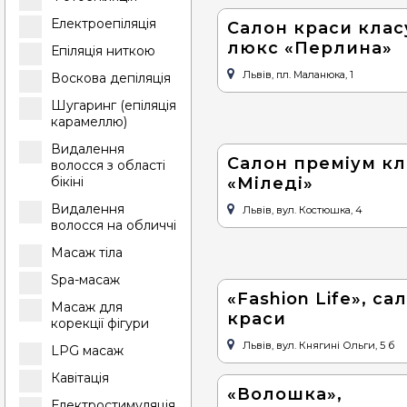
Електроепіляція
Салон краси клас
люкс «Перлина»
Епіляція ниткою
Львів, пл. Маланюка, 1
Воскова депіляція
Шугаринг (епіляція
карамеллю)
Видалення
Салон преміум кл
волосся з області
«Міледі»
бікіні
Видалення
Львів, вул. Костюшка, 4
волосся на обличчі
Масаж тіла
Spa-масаж
«Fashion Life», са
Масаж для
краси
корекції фігури
Львів, вул. Княгині Ольги, 5 б
LPG масаж
Кавітація
«Волошка»,
Електростимуляція