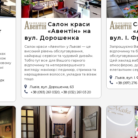
піца
се
суші
ве
Салон краси
С
бургери / сендвічі
r
«Авентін» на
«
вул. Дорошенка
вул. І. 
барбекю (шашлик,
гриль)
Cалон краси «Авентін» у Львові — це
Запрошуємо Вас
високий рівень обслуговування,
відпочинку та 
стейки
сках
найкращі сервіси та чудовий дизайн.
обслуговування
акож
Тобто тут все для Вашого гарного
Цей заклад ваб
равлики
ьовому
відпочинку та неперевершеного
атмосферою, д
ні
вигляду: манікюр і педикюр, стрижка та
елегантним сер
устриці
нарощування волосся, укладка та візаж
Львів, вул. І.
тощо.
ерх
хінкалі
+38 (097) 276 
Львів, вул. Дорошенка, 63
+38 (093) 261 0320, +38 (032) 261 03 20