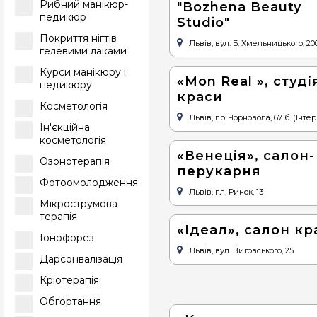
Рибний манікюр-
"Bozhena Beauty
педикюр
Studio"
Покриття нігтів
Львів, вул. Б. Хмельницького, 20
гелевими лаками
Курси манікюру і
«Mon Real », студі
педикюру
краси
Косметологія
Львів, пр. Чорновола, 67 б. (Інтер 
Ін'єкційна
косметологія
«Венеція», салон-
Озонотерапія
перукарня
Фотоомолодження
Львів, пл. Ринок, 13
Мікрострумова
терапія
«Ідеал», салон кр
Іонофорез
Львів, вул. Виговського, 25
Дарсонвалізація
Кріотерапія
Обгортання