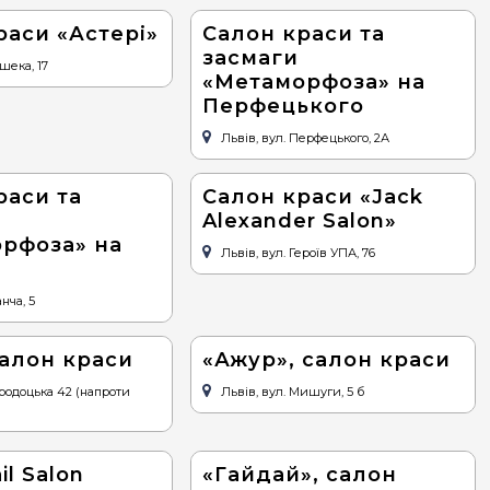
раси «Астері»
Cалон краси та
засмаги
ашека, 17
«Метаморфоза» на
Перфецького
Львів, вул. Перфецького, 2А
раси та
Салон краси «Jack
Alexander Salon»
рфоза» на
Львів, вул. Героїв УПА, 76
нча, 5
салон краси
«Ажур», салон краси
ородоцька 42 (напроти
Львів, вул. Мишуги, 5 б
il Salon
«Гайдай», салон