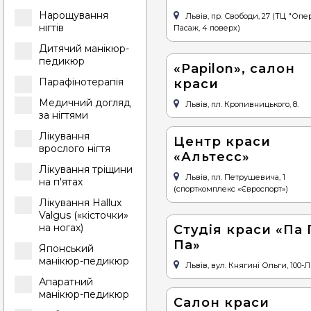
Нарощування
Львів, пр. Свободи, 27 (ТЦ "Опе
нігтів
Пасаж, 4 поверх)
Дитячий манікюр-
педикюр
«Papilon», салон
Парафінотерапія
краси
Медичний догляд
Львів, пл. Кропивницького, 8.
за нігтями
Лікування
Центр краси
врослого нігтя
«Альтесс»
Лікування тріщини
Львів, пл. Петрушевича, 1
на п'ятах
(спорткомплекс «Євроспорт»)
Лікування Hallux
Valgus («кісточки»
на ногах)
Студія краси «Па 
Па»
Японський
манікюр-педикюр
Львів, вул. Княгині Ольги, 100-Л 
Апаратний
манікюр-педикюр
Салон краси