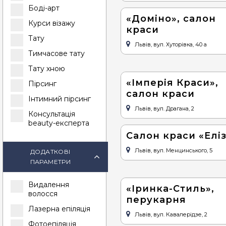
Боді-арт
«Доміно», салон
Курси візажу
краси
Тату
Львів, вул. Хуторівка, 40 а
Тимчасове тату
Тату хною
«Імперія Краси»,
Пірсинг
салон краси
Інтимний пірсинг
Львів, вул. Драгана, 2
Консультація
beauty-експерта
Салон краси «Еліз
Львів, вул. Менцинського, 5
ДОДАТКОВІ
ПАРАМЕТРИ
Видалення
«Іринка-Стиль»,
волосся
перукарня
Лазерна епіляція
Львів, вул. Кавалерідзе, 2
Фотоепіляція