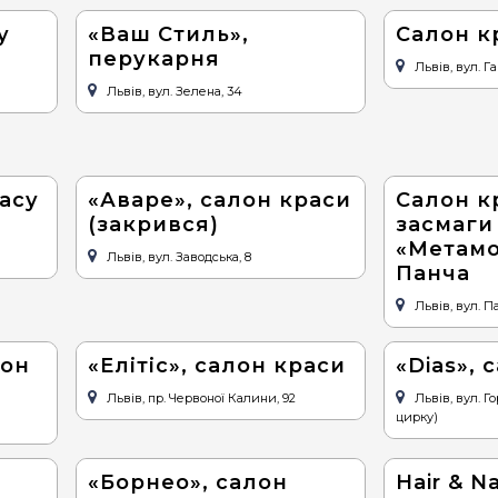
у
«Ваш Стиль»,
Салон к
перукарня
Львів, вул. Г
Львів, вул. Зелена, 34
асу
«Аваре», салон краси
Салон к
(закрився)
засмаги
«Метамо
Львів, вул. Заводська, 8
Панча
Львів, вул. Па
лон
«Елітіс», салон краси
«Dias», 
Львів, пр. Червоної Калини, 92
Львів, вул. Г
цирку)
«Борнео», салон
Hair & Na