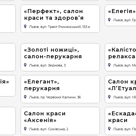
«Перфект», салон
«Елегія
краси та здоров’я
Львів, вул. Гр
Львів, вул. Тракт Глинянський, 153 а
«Золоті ножиці»,
«Калісто
салон-перукарня
релаксац
Львів, вул. Зернова, 3
Львів, вул. М
ія»
«Елегант»,
Салон к
перукарня
«Л’Етуа
Львів, пр. Червоної Калини, 36
Львів, вул. І.
Салон краси
«Ескада
«Аксенія»
краси
Львів, вул. Сихівська, 2
Львів, вул. Па