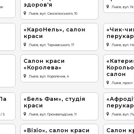
здоров'я
ра-
Львів, вул. Г
Львів, вул. Саксаганського, 10
«КароНель», салон
«Чик-чи
краси
перука
Львів, вул. Тарнавського, 17
Львів, вул. Н
Салон краси
«Катери
«Королева»
Корольо
салон
Львів, вул. Короленка, 4
Львів, просп.
Па
«Бель Фам», студія
«Афроді
краси
перука
/ 5
Львів, вул. Грюнвальдська, 11
Львів, вул. Л
«Візіо», салон краси
Салон к