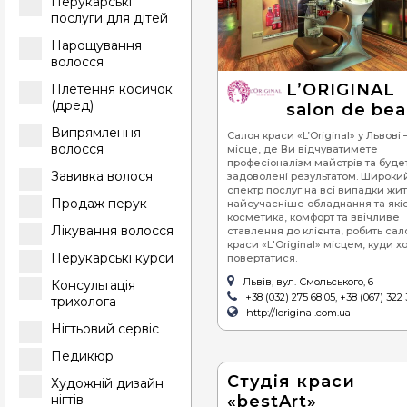
Перукарські
послуги для дітей
Нарощування
волосся
L’ORIGINAL
Плетення косичок
(дред)
salon de be
Випрямлення
Салон краси «L’Original» у Львові
волосся
місце, де Ви відчуватимете
професіоналізм майстрів та буде
Завивка волося
задоволені результатом. Широки
спектр послуг на всі випадки жит
Продаж перук
найсучасніше обладнання та які
косметика, комфорт та ввічливе
Лікування волосся
ставлення до клієнта, робить сал
краси «L'Original» місцем, куди х
Перукарські курси
повертатися.
Львів, вул. Смольського, 6
Консультація
+38 (032) 275 68 05, +38 (067) 322 
трихолога
http://loriginal.com.ua
Нігтьовий сервіс
Педикюр
Студія краси
Художній дизайн
«bestArt»
нігтів