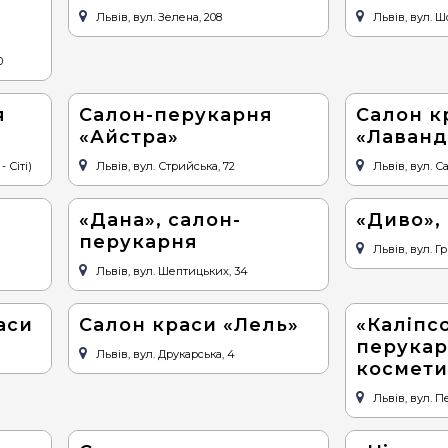
Львів, вул. Зелена, 208
Львів, вул. Ш
0
я
Салон-перукарня
Салон к
«Айстра»
«Лаванд
- Сіті)
Львів, вул. Стрийська, 72
Львів, вул. С
«Дана», салон-
«Диво»,
перукарня
Львів, вул. Гр
Львів, вул. Шептицьких, 34
аси
Салон краси «Лель»
«Каліпсо
перукар
Львів, вул. Друкарська, 4
космети
Львів, вул. П