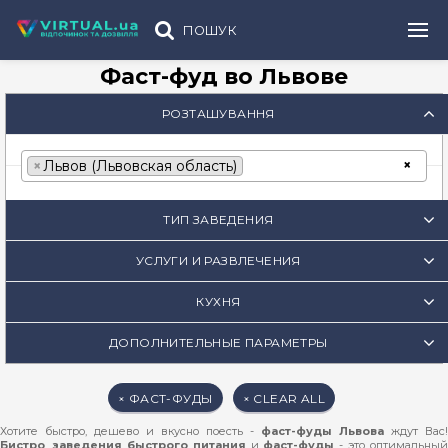
ПОШУК
Фаст-фуд во Львове
РОЗТАШУВАННЯ
×
×
Львов (Львовская область)
ТИП ЗАВЕДЕНИЯ
УСЛУГИ И РАЗВЛЕЧЕНИЯ
КУХНЯ
ДОПОЛНИТЕЛЬНЫЕ ПАРАМЕТРЫ
× ФАСТ-ФУДЫ
× CLEAR ALL
Хотите быстро, дешево и вкусно поесть -
фаст-фуды Львова
ждут Вас!
Бистро
,
заведения быстрого питания
и
фаст-фуды
- это оптимальный