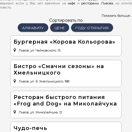
вариант, если у Вас нет времени на
кафе
и
рестораны Львова
, но хотите
поесть.
Свежие блюда, широкий ассортимент и невысокая цена - это хороший
Показать больше...
вариант для туристов и путешественников, у которых нет много времени.
Сортировать по
АЛФАВИТУ
ЦЕНЕ
ГОДУ ОТКРЫТИЯ
Среди бистро Львова есть заведения, где можно поесть блины и пиццу, а есть
и оригинальные заведения с
украинской
,
итальянской
или французско
кухней. И, что немаловажно, такой обед во Львове будет недорогим.
Бургерная «Корова Кольорова»
Большинство фаст-фудов и
бистро во Львове
стильно оформлены, а
вежливый персонал всегда рад помочь.
Столовые Львова
также Вас приятн
Львов, ул. Чайковского, 15
удивят! Домашняя и вкусная еда по приятной цене.
На нашем сайте можно воспользоваться подбором, который поможет выбрать
для Вас заведение с желаемыми условиями. Также здесь можно узнать
Бистро «Смачни сезоны» на
адреса бистро и фаст-фудов Львова
, пересмотреть размещение на карте
Хмельницкого
и
график работы
.
Львов, ул. Б. Хмельницкого, 188
Ресторан быстрого питания
«Frog and Dog» на Миколайчука
Львов, ул. Миколайчука, 12
Чудо-печь