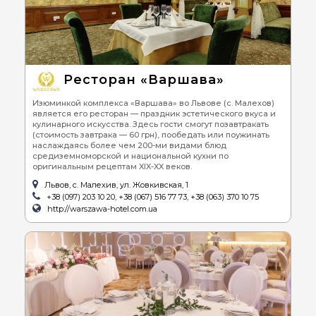
Ресторан «Варшава»
Изюминкой комплекса «Варшава» во Львове (с. Малехов)
является его ресторан — праздник эстетического вкуса и
кулинарного искусства. Здесь гости смогут позавтракать
(стоимость завтрака — 60 грн), пообедать или поужинать
наслаждаясь более чем 200-ми видами блюд
средиземноморской и национальной кухни по
оригинальным рецептам XIX-XX веков.
Львов, с. Малехив, ул. Жовкивская, 1
+38 (097) 203 10 20, +38 (067) 516 77 73, +38 (063) 370 10 75
http://warszawa-hotel.com.ua