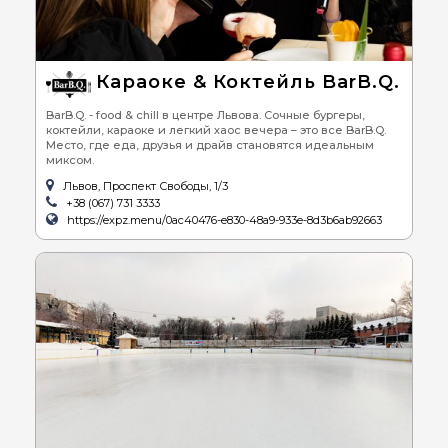
Караоке & Коктейль BarB.Q.
BarB.Q. - food & chill в центре Львова. Сочные бургеры,
коктейли, караоке и легкий хаос вечера – это все BarB.Q.
Место, где еда, друзья и драйв становятся идеальным
миксом.
Львов, Проспект Свободы, 1/3
+38 (067) 731 3333
https://expz.menu/0ac40476-e830-48a9-933e-8d3b6ab92663