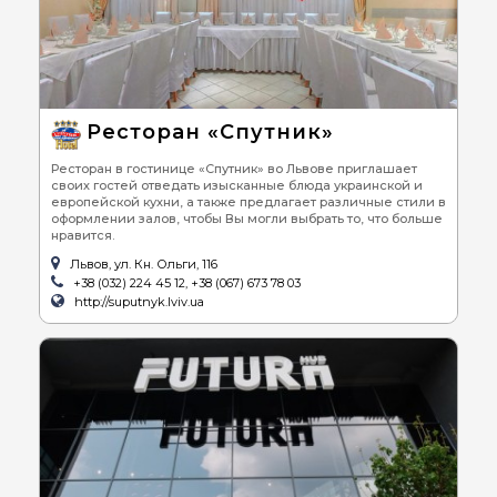
Ресторан «Спутник»
Ресторан в гостинице «Спутник» во Львове приглашает
своих гостей отведать изысканные блюда украинской и
европейской кухни, а также предлагает различные стили в
оформлении залов, чтобы Вы могли выбрать то, что больше
нравится.
Львов, ул. Кн. Ольги, 116
+38 (032) 224 45 12, +38 (067) 673 78 03
http://suputnyk.lviv.ua