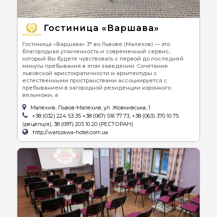
Гостиница «Варшава»
Гостиница «Варшава» 3* во Львове (Малехов) — это
благородная утонченность и современный сервис,
который Вы будете чувствовать с первой до последней
минуты пребывания в этом заведении. Сочетание
львовской аристократичности и архитектуры с
естественными пространствами ассоциируется с
пребыванием в загородной резиденции коронного
вельможи, а
Малехив, Львов-Малехив, ул. Жовкивська, 1
+38 (032) 224 53 35 +38 (067) 516 77 73, +38 (063) 370 10 75
(рецепція), 38 (097) 203 10 20 (РЕСТОРАН)
http://warszawa-hotel.com.ua