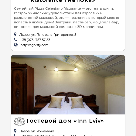
Ristorante Гнатюка»
Семейный Pizza Celentano Ristorante — это театр кухни,
гастрономических удовольствий для взрослых и
развлечений малышей, это — праздник, в который можно
попасть в любой день! Завтраки, паста-бар, моцарела-бар,
винотека, для малышей комната с 3D-маппингом.
Львов, ул. Генерала Григоренко, 5
+38 (073) 757 57 53
http://egoisty.com
Гостевой дом «Inn Lviv»
Львов, ул. Романчука, 15