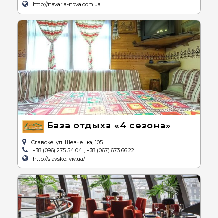
http://navaria-nova.com.ua
База отдыха «4 сезона»
Славске, ул. Шевченка, 105
+38 (096) 275 54 04 , +38 (067) 673 66 22
http://slavsko.lviv.ua/