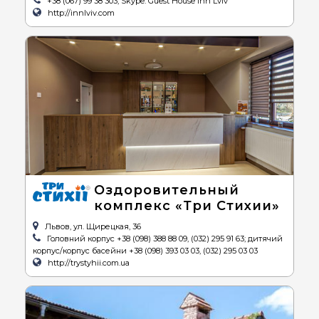
+38 (067) 99 38 303, Skype: Guest House Inn Lviv
http://innlviv.com
Оздоровительный
комплекс «Три Стихии»
Львов, ул. Щирецкая, 36
Головний корпус +38 (098) 388 88 09, (032) 295 91 63; дитячий
корпус/корпус басейни +38 (098) 393 03 03, (032) 295 03 03
http://trystyhii.com.ua