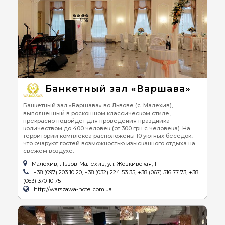
Банкетный зал «Варшава»
Банкетный зал «Варшава» во Львове (с. Малехив),
выполненный в роскошном классическом стиле,
прекрасно подойдет для проведения праздника
количеством до 400 человек (от 300 грн с человека). На
территории комплекса расположены 10 уютных беседок,
что очаруют гостей возможностью изысканного отдыха на
свежем воздухе.
Малехив, Львов-Малехив, ул. Жовкивская, 1
+38 (097) 203 10 20, +38 (032) 224 53 35, +38 (067) 516 77 73, +38
(063) 370 10 75
http://warszawa-hotel.com.ua