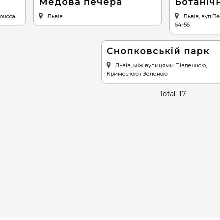
Медова печера
Ботаніч
воноса
Львів
Львів, вул.Пек
64-56
Снопковській парк
Львів, між вулицями Південною,
Кримською і Зеленою
Total: 17
ГОЛОВНА
ДЕ ПОЇСТИ
ДЕ ПЕРЕНОЧУВАТИ
ВІДПОЧИНОК