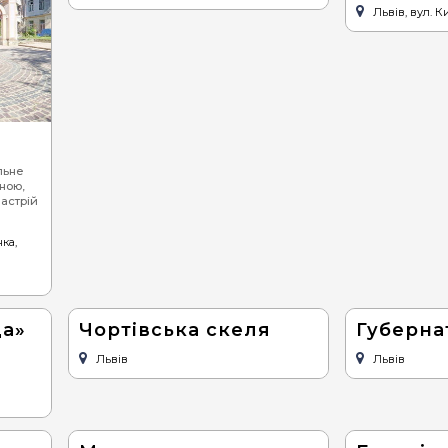
Львів, вул. К
льне
ною,
астрій
ка,
да»
Чортівська скеля
Губерна
Львів
Львів