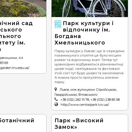
редземноморська
гетеріанська
нічний сад
Парк культури і
вського
відпочинку ім.
льного
Богдана
тету ім.
Хмельницького
а
Парку культури у Львові: ще із середини
позаминулого століття це було місцем
Черемшини, 44
розваг та відпочинку знаті. Тепер тут
 83 69
щовихідних відбуваються різноманітнці
cgarden.lnu.edu.ua/
цікаві події, святкування та фестивалі.
Усій сім'ї тут буде цікаво та захоплююче.
А можна просто прогулятись алеями
парку.
Львів, між вулицями Стрийською,
Гвардійською, Вітовського
+38 (032) 260 15 78, +38 (032) 238 85 58
http://www.centralpark.lviv.ua/
ботанічний
Парк «Високий
Замок»