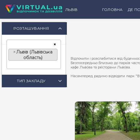
ЛЬВІВ
ГОЛОВНА
ДЕ ПО
К
РОЗТАШУВАННЯ
×
×
Львів (Львівська
область)
Відпочити і розслабитися від буденнос
Безпосередньо близько до парків част
кафе Львова та ресторани Львова.
Насамперед радимо відвідати парк "В
розташований парк "Знесіння" - регіон
ТИП ЗАКЛАДУ
з одного боку гори вода стікає в Чорн
колись тут гуляв цісар Австро-Угорської
Є у Львові і аж три ботанічних сади -
ботанічного саду приваблюють розкіш
Стрийський парк.
Особливою львівською атмосферою прон
його було переобладнано на французь
будівлі Львівського національного унів
На сайті можна ознайомитися з істор
прогулянки вуличками Львова та парка