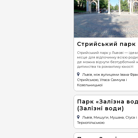
Стрийський парк
Стрийський парк у Львові — ідеа
місце для відпочинку всією роди
де можна відчути безтурботний н
дитинства та романтику юності
Львів, між вулицями Івана Фран
Стрийською, Уласа Самчука і
Козельницької
Парк «Залізна во
(Залізні води)
Львів, Мишуги, Мушака, Стуса і
Тернопільською