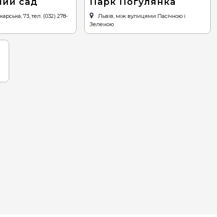
ний сад
Парк Погулянка
арська, 73, тел. (032) 278-
Львів, між вулицями Пасічною і
Зеленою
КРАСА