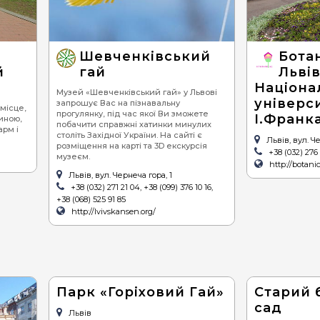
піца
се
суші
ве
Шевченківський
Бота
бургери / сендвічі
й
гай
Льві
Націона
барбекю (шашлик,
Музей «Шевченківський гай» у Львові
гриль)
універси
запрошує Вас на пізнавальну
місце,
прогулянку, під час якої Ви зможете
І.Франк
иною,
стейки
побачити справжні хатинки минулих
арм і
століть Західної України. На сайті є
Львів, вул. 
равлики
розміщення на карті та 3D екскурсія
+38 (032) 276
музеєм.
http://botani
устриці
Львів, вул. Чернеча гора, 1
+38 (032) 271 21 04, +38 (099) 376 10 16,
хінкалі
+38 (068) 525 91 85
http://lvivskansen.org/
Парк «Горіховий Гай»
Старий 
сад
Львів