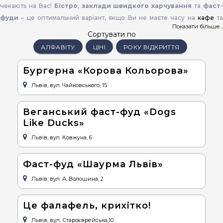
чекають на Вас!
Бістро
,
заклади швидкого харчування
та
фаст-
фуди
– це оптимальний варіант, якщо Ви не маєте часу на
кафе
та
Показати більше...
ресторани Львова
, але хочете попоїсти.
Сортувати по
АЛФАВІТУ
ЦІНІ
РОКУ ВІДКРИТТЯ
Свіжі страви, широкий асортимент та невисока ціна – це гарний
варіант для туристів і мандрівників, в яких немає багато часу.
Бургерна «Корова Кольорова»
Львів, вул. Чайковського, 15
Серед
бістро Львова
є заклади, де можна поїсти млинці та піцу, а є 
оригінальні заклади з
українською
,
італійською
чи французько
Веганський фаст-фуд «Dogs
кухнею. І, що важливо, такий обід у Львові буде недорогим.
Like Ducks»
Більшість фаст-фудів та
бістро у Львові
стильно оформлені, а
Львів, вул. Ковжуна, 6
ввічливий персонал завжди радий допомогти.
Їдальні Львова
тако
Вас приємно здивують! Домашня та смачна їжа за приємною ціною.
Фаст-фуд «Шаурма Львiв»
Львів, вул. А. Волошина, 2
На нашому сайті можна скористатись підбором, який допоможе
вибрати для Вас заклад із бажаними умовами. Також тут можна
Це фалафель, крихітко!
дізнатись
адреси бістро та фаст-фудів Львова
, переглянут
Львів, вул. Староєврейська,10
розміщення на карті та
графік роботи
.