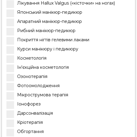
Лікування Hallux Valgus («кісточки» на ногах)
Японський манікюр-педикюр
Апаратний манікюр-педикюр
Рибний манікюр-педикюр
Покриття нігтів гелевими лаками
Курси манікюру і педикюру
Косметологія
Ін'єкційна косметологія
Озонотерапія
Фотоомолодження
Мікрострумова терапія
Іонофорез
Дарсонвалізація
Кріотерапія
Обгортання