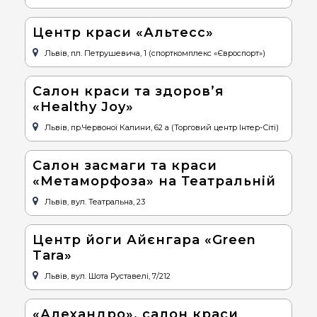
Центр краси «Альтесс»
Львів, пл. Петрушевича, 1 (спорткомплекс «Євроспорт»)
Cалон краси та здоров’я
«Healthy Joy»
Львів, пр.Червоної Калини, 62 а (Торговий центр Інтер-Сіті)
Салон засмаги та краси
«Метаморфоза» на Театральній
Львів, вул. Театральна, 23
Центр йоги Айєнгара «Green
Tara»
Львів, вул. Шота Руставелі, 7/212
«Алехандро», салон краси