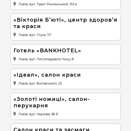
Львів, вул. Тракт Глинянський, 153 а
«Вікторія Б’юті», центр здоров’я
та краси
Львів, вул. Стуса, 7/1
Готель «BANKHOTEL»
Львів, вул. Листопадового Чину, 8
«Ідеал», салон краси
Львів, вул. Виговського, 25
«Золоті ножиці», салон-
перукарня
Львів, вул. Наукова, 96 б
Cалон краси та засмаги