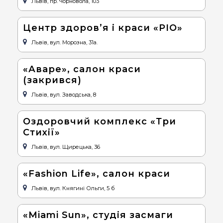
Львів, пр. Чорновола, 103
Центр здоров’я і краси «РІО»
Львів, вул. Морозна, 31а.
«Аваре», салон краси
(закрився)
Львів, вул. Заводська, 8
Оздоровчий комплекс «Три
Стихії»
Львів, вул. Щирецька, 36
«Fashion Life», салон краси
Львів, вул. Княгині Ольги, 5 б
«Miаmi Sun», студія засмаги