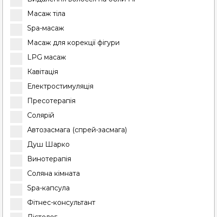
Масаж тіла
Spa-масаж
Масаж для корекції фігури
LPG масаж
Кавітація
Електростимуляція
Пресотерапія
Солярій
Автозасмага (спрей-засмага)
Душ Шарко
Винотерапія
Соляна кімната
Spa-капсула
Фітнес-консультант