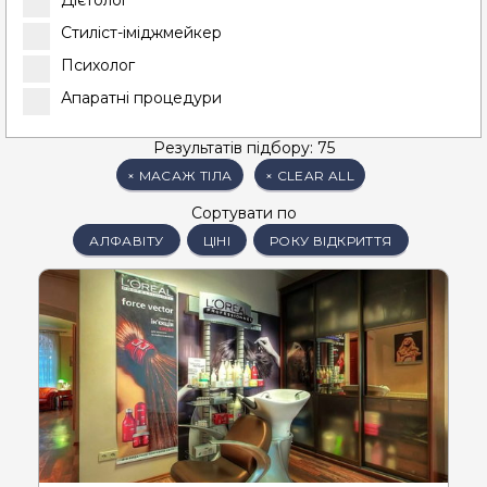
Дієтолог
Стиліст-іміджмейкер
Психолог
Апаратні процедури
Результатів підбору: 75
×
МАСАЖ ТІЛА
×
CLEAR ALL
Сортувати по
АЛФАВІТУ
ЦІНІ
РОКУ ВІДКРИТТЯ