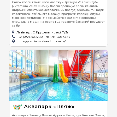
Салон краси і тайського масажу «Преміум Релакс Клуб»
(«Premium Relax Club») у Львові пропонує своїм клієнтам
широкий спектр косметологічних послуг, різноманітні види
класичного і тайського масажу, програми корекції фігури,
манікюр і педикюр . У всіх майстрів салону є середньо-
спеціальна медична освіта і це гарантує бажаний результат
та бе
Львів, вул. С. Крушельницької, 11/3а
+38 (032) 261 52 50, +38 (096) 376 33 54
https://premium-relax-club.com.ua/
Аквапарк «Пляж»
Аквапарк «Пляж» у Львові. Адреса: Львів, вул. Княгині Ольги,