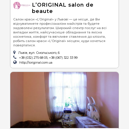
L’ORIGINAL salon de
beaute
Салон краси «L’Original» у Львові — це місце, де Ви
відчуватимете професіоналізм майстрів та будете
задоволені результатом. Широкий спектр послуг на всі
випадки життя, найсучасніше обладнання та якісна
косметика, комфорт та ввічливе ставлення до клієнта,
робить салон краси «L'Original» місцем, куди хочеться
повертатися.
Львів, вул. Смольського, 6
+38 (032) 275 68 05, +38 (067) 322 33 99
http://loriginal.com.ua