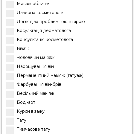
Масаж обличчя
Лазерна косметологія
Догляд за проблемною шкірою
Косультація дерматолога
Консультація косметолога
Візаж
Чоловічий макіяж
Нарощування вій
Перманентний макіяж (татуаж)
Фарбування вій-брів
Весільний макіяж
Боді-арт
Курси візажу
Тату
Тимчасове тату