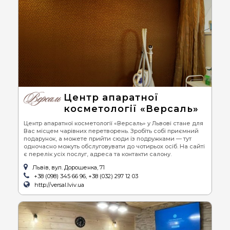
Центр апаратної
косметології «Версаль»
Центр апаратної косметології «Версаль» у Львові стане для
Вас місцем чарівних перетворень. Зробіть собі приємний
подарунок, а можете прийти сюди із подружками — тут
одночасно можуть обслуговувати до чотирьох осіб. На сайті
є перелік усіх послуг, адреса та контакти салону.
Львів, вул. Дорошенка, 71
+38 (098) 345 66 96, +38 (032) 297 12 03
http://versal.lviv.ua