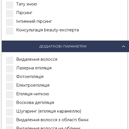
Тату хною
Пірсинг
Інтимний пірсинг
Консультація beauty-експерта
ДОДАТКОВІ ПАРАМЕТРИ
Видалення волосся
Лазерна епіляція
Фотоепіляція
Електроепіляція
Епіляція ниткою
Воскова депіляція
Шугаринг (епіляція карамеллю)
Видалення волосся з області бікіні
Видалення волосся на обличчі