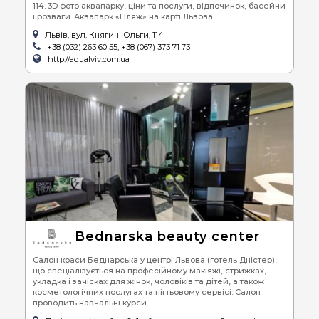
114. 3D фото аквапарку, ціни та послуги, відпочинок, басейни
і розваги. Аквапарк «Пляж» на карті Львова.
Львів, вул. Княгині Ольги, 114
+38 (032) 263 60 55, +38 (067) 373 71 73
http://aqualviv.com.ua
Bednarska beauty center
Салон краси Беднарська у центрі Львова (готель Дністер),
що спеціалізується на професійному макіяжі, стрижках,
укладка і зачісках для жінок, чоловіків та дітей, а також
косметологічних послугах та нігтьовому сервісі. Салон
проводить навчальні курси.