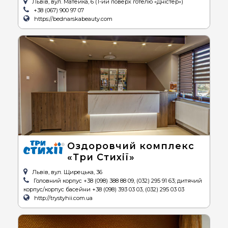
Львів, вул. Матейка, 6 (1-ий поверх готелю «Дністер»)
+38 (067) 900 97 07
https://bednarskabeauty.com
Оздоровчий комплекс
«Три Стихії»
Львів, вул. Щирецька, 36
Головний корпус +38 (098) 388 88 09, (032) 295 91 63; дитячий
корпус/корпус басейни +38 (098) 393 03 03, (032) 295 03 03
http://trystyhii.com.ua