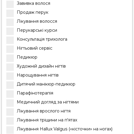
Завивка волося
Продаж перук
Лікування волосся
Перукарські курси
Консультація трихолога
Нігтьовий сервіс
Педикюр
Художній дизайн нігтів
Нарощування нігтів
Дитячий манікюр-педикюр
Парафінотерапія
Медичний догляд за нігтями
Лікування врослого нігтя
Лікування тріщини на п'ятах
Лікування Hallux Valgus («кісточки» на ногах)