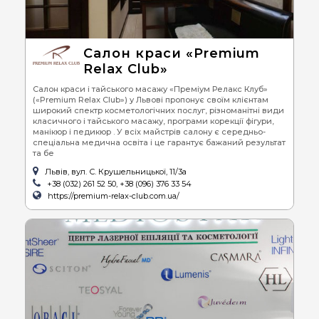
Салон краси «Premium
Relax Club»
Салон краси і тайського масажу «Преміум Релакс Клуб»
(«Premium Relax Club») у Львові пропонує своїм клієнтам
широкий спектр косметологічних послуг, різноманітні види
класичного і тайського масажу, програми корекції фігури,
манікюр і педикюр . У всіх майстрів салону є середньо-
спеціальна медична освіта і це гарантує бажаний результат
та бе
Львів, вул. С. Крушельницької, 11/3а
+38 (032) 261 52 50, +38 (096) 376 33 54
https://premium-relax-club.com.ua/