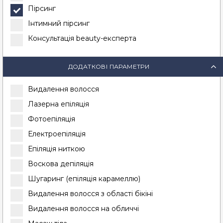
Пірсинг
Інтимний пірсинг
Консультація beauty-експерта
ДОДАТКОВІ ПАРАМЕТРИ
Видалення волосся
Лазерна епіляція
Фотоепіляція
Електроепіляція
Епіляція ниткою
Воскова депіляція
Шугаринг (епіляція карамеллю)
Видалення волосся з області бікіні
Видалення волосся на обличчі