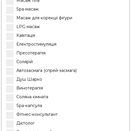
Масаж тіла
Spa-масаж
Масаж для корекції фігури
LPG масаж
Кавітація
Електростимуляція
Пресотерапія
Солярій
Автозасмага (спрей-засмага)
Душ Шарко
Винотерапія
Соляна кімната
Spa-капсула
Фітнес-консультант
Дієтолог