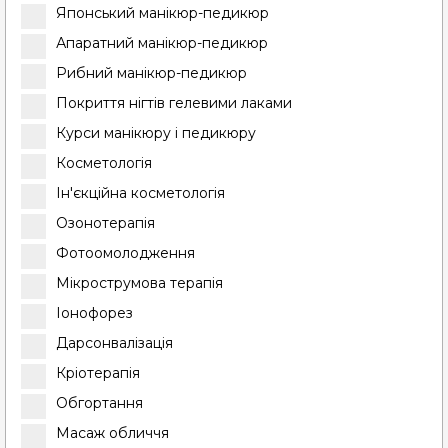
Японський манікюр-педикюр
Апаратний манікюр-педикюр
Рибний манікюр-педикюр
Покриття нігтів гелевими лаками
Курси манікюру і педикюру
Косметологія
Ін'єкційна косметологія
Озонотерапія
Фотоомолодження
Мікрострумова терапія
Іонофорез
Дарсонвалізація
Кріотерапія
Обгортання
Масаж обличчя