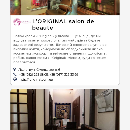
L’ORIGINAL salon de
beaute
Салон краси «L’Original» у Львові — це місце, де Ви
відчуватимете професіоналізм майстрів та будете
задоволені результатом. Широкий спектр послуг на всі
випадки життя, найсучасніше обладнання та якісна
косметика, комфорт та ввічливе ставлення до клієнта,
робить салон краси «L'Original» місцем, куди хочеться
повертатися.
Львів, вул. Смольського, 6
+38 (032) 275 68 05, +38 (067) 322 33 99
http://loriginal.com.ua