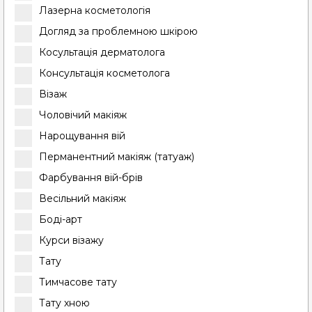
Лазерна косметологія
Догляд за проблемною шкірою
Косультація дерматолога
Консультація косметолога
Візаж
Чоловічий макіяж
Нарощування вій
Перманентний макіяж (татуаж)
Фарбування вій-брів
Весільний макіяж
Боді-арт
Курси візажу
Тату
Тимчасове тату
Тату хною