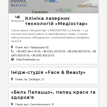
Клініка лазерних
технологій «Медіостар»
Салон краси «Медіостар» («MEDIOSTAR») у Львові — це
послуги високого рівня та кваліфіковані лікарі, а також
найсучасніше обладнання і належний рівень комфорту
клієнта!
Львів, вул. Городоцька, 62
+38 (067) 844 05 05, +38 (032) 253 05 05, +38 (050) 833 05 05, +38
(067) 833 05 05, +38 (093) 833 05 05
http://mediostar.ua
Імідж-студія «Face & Beauty»
Львів, пр. Свободи, 27
«Бель Палаццо», палац краси та
здоров'я
Львів, вул. Саксаганського, 10