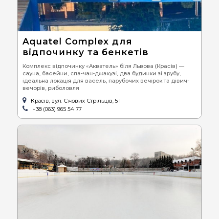
Aquatel Complex для
відпочинку та бенкетів
Комплекс відпочинку «Акватель» біля Львова (Красів) —
сауна, басейни, спа-чан-джакузі, два будинки зі зрубу,
ідеальна локація для васель, парубочих вечірок та дівич-
вечорів, риболовля
Красів, вул. Січових Стрільців, 51
+38 (063) 965 54 77