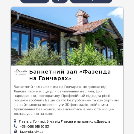
Банкетний зал «Фазенда
на Гончарах»
Банкетний зал «Фазенда на Гончарах» недалеко від
Львова: гарне місце для святкування весілля, Дня
народження, корпоративу. Професійний підхід та різні
послуги зроблять Ваше свято безтурботним та комфортним.
На сайті можна переглянути 3D фото залів, здійснити
бронювання без комісії, ознайомитись із меню та місцем
розташування на карті.
Львів, с. Гончарі, 6 км від Львова в напрямку с.Давидів
+38 (068) 918 50 53
fazenda.lviv.ua