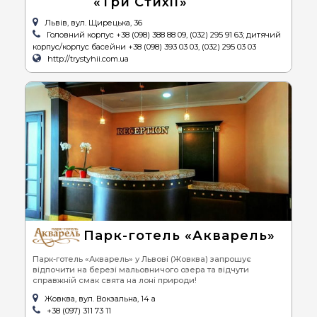
«Три Стихії»
Львів, вул. Щирецька, 36
Головний корпус +38 (098) 388 88 09, (032) 295 91 63; дитячий
корпус/корпус басейни +38 (098) 393 03 03, (032) 295 03 03
http://trystyhii.com.ua
Парк-готель «Акварель»
Парк-готель «Акварель» у Львові (Жовква) запрошує
відпочити на березі мальовничого озера та відчути
справжній смак свята на лоні природи!
Жовква, вул. Вокзальна, 14 а
+38 (097) 311 73 11