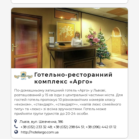
Готельно-ресторанний
комплекс «Арго»
По-домашньому затишний готель «Арго» у Львові,
розташований у 15 хв їзди з центральної частини міста. Для
гостей готель пропонує 10 різноманітних номерів класу
«економ», «стандарт», «стандарт+», «напів люкс сімейного
типу» та «люкс» зі всіма зручностями. Готель може
прийняти групи туристів до 20-24 особи.
Львів, вул. Шевченка, 186
+38 (032) 233 32 48; +38 (032) 298 64 51; +38 (096) 442 01 12
http://hotelargo.com.ua