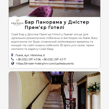
Бар Панорама у Дністер
Прем’єр Готелі
Скай Бар у Дністер Прем’єр Готелі у Львові: місце для
ідеальних романтичних побачень із виглядом на Львів. Ваш
відпочинок тут буде сповнений неймовірних вражень та
емоцій. На сайті можна побачити 3D фото усіх залів, прямі
контакти та адресу Скай бару.
Львів, вул. Матейка, 6
+38 (032) 297 43 06; +38 (032) 297 43 17
https://dnister-hotel.phnr.com/ua/restaurants