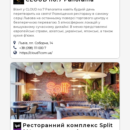
Візит у CLOUD no.7 Panorama навіть будній день
перетворить на свято! Розміщення ресторану в самому
серці Львова на останньому поверсі торгового центру є
безперечною перевагою. 5 атмосферних локацій у
вишуканому сучасному дизайні. В меню представлені
європейські страви, азіатські, українські, японські, а також
кухня ф'южн.
Львів, пл. Соборна, 14
+38 (098) 111 000 7
https://cloud7.com.ua/
Ресторанний комплекс Split