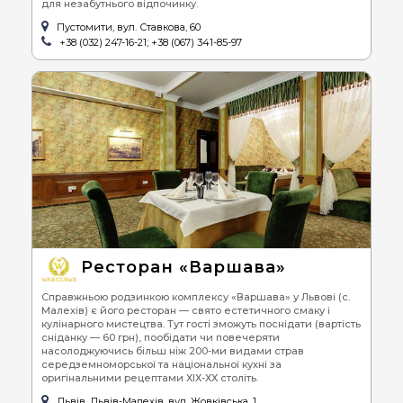
для незабутнього відпочинку.
Пустомити, вул. Ставкова, 60
+38 (032) 247-16-21; +38 (067) 341-85-97
Ресторан «Варшава»
Справжньою родзинкою комплексу «Варшава» у Львові (с.
Малехів) є його ресторан — свято естетичного смаку і
кулінарного мистецтва. Тут гості зможуть поснідати (вартість
сніданку — 60 грн), пообідати чи повечеряти
насолоджуючись більш ніж 200-ми видами страв
середземноморської та національної кухні за
оригінальними рецептами ХІХ-ХХ століть.
Львів, Львів-Малехів, вул. Жовківська, 1