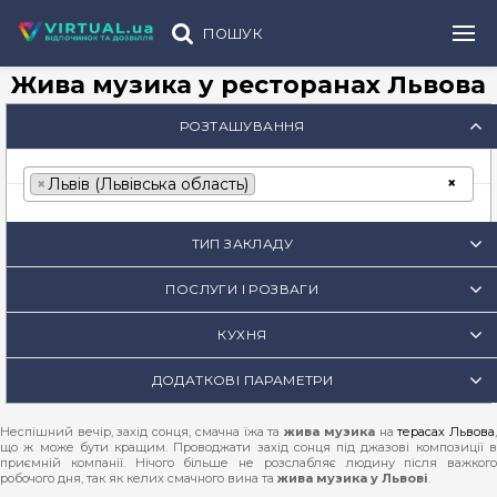
ПОШУК
Жива музика у ресторанах Львова
РОЗТАШУВАННЯ
×
×
Львів (Львівська область)
ТИП ЗАКЛАДУ
ПОСЛУГИ І РОЗВАГИ
КУХНЯ
ДОДАТКОВІ ПАРАМЕТРИ
Неспішний вечір, захід сонця, смачна їжа та
жива музика
на
терасах Львова
що ж може бути кращим. Проводжати захід сонця під джазові композиції в
приємній компанії. Нічого більше не розслабляє людину після важкого
робочого дня, так як келих смачного вина та
жива музика у Львові
.