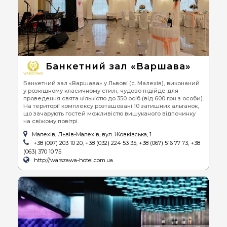
Банкетний зал «Варшава»
Банкетний зал «Варшава» у Львові (с. Малехів), виконаний
у розкішному класичному стилі, чудово підійде для
проведення свята кількістю до 350 осіб (від 600 грн з особи).
На території комплексу розташовані 10 затишних альтанок,
що зачарують гостей можливістю вишуканого відпочинку
на свіжому повітрі.
Малехів, Львів-Малехів, вул. Жовківська, 1
+38 (097) 203 10 20, +38 (032) 224 53 35, +38 (067) 516 77 73, +38
(063) 370 10 75
http://warszawa-hotel.com.ua