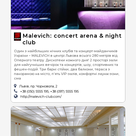
Malevich: concert arena & night
club
Один з найбільших нічних клубів та концерт-майданчиків
України – MALEVICH в центрі Львова всього 280 метрів від
Оперного театру. Дискотеки кожного дня! 2 просторі зали
для найгучніших вечірок та концертів, шоу, спортивних та
фешен-подій. Три барні стійки, два балкони, тераса з
панорамою на місто, п’ять VIP-залів, комфортні лаунж-зони,
сма
Львів, пр. Чорновола, 2
+38 (050) 5555 195, +38 (097) 5555 195
http://malevich-club.com/