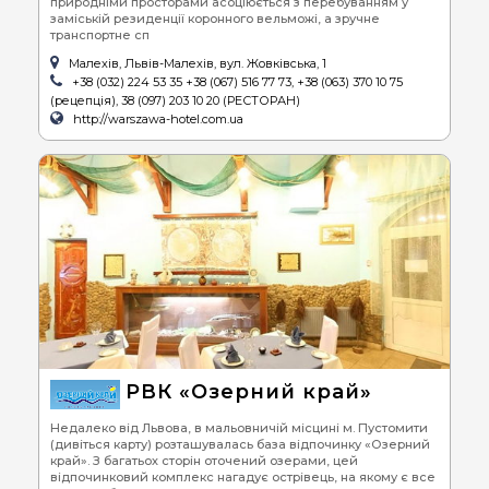
природніми просторами асоціюється з перебуванням у
заміській резиденції коронного вельможі, а зручне
транспортне сп
Малехів, Львів-Малехів, вул. Жовківська, 1
+38 (032) 224 53 35 +38 (067) 516 77 73, +38 (063) 370 10 75
(рецепція), 38 (097) 203 10 20 (РЕСТОРАН)
http://warszawa-hotel.com.ua
РВК «Озерний край»
Недалеко від Львова, в мальовничій місцині м. Пустомити
(дивіться карту) розташувалась база відпочинку «Озерний
край». З багатьох сторін оточений озерами, цей
відпочинковий комплекс нагадує острівець, на якому є все