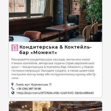
Кондитерська & Коктейль-
бар «Момент»
Різноманіття кондитерських ласощів, витончені нотки
п'янких коктейлів, авторська подача страв європейської
кухні — Кондитерська & Коктейль-бар «Момент» у Львові
гостинно запрошує! Заходьте снідати, а також щовечора
послухати якісну живу або інструментальну музику або Dj-
сети
Львів, вул. Фурманська, 17
+38 (096) 887 99 88
https://expz.menu/6f72f6db-e19b-42a9-94f2-3de5b4680ed0