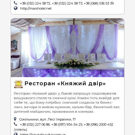
+38 (032) 224 58 72, +38 (032) 224 58 73, +38 (068) 036 53 39
http://marshotel.net
Ресторан «Княжий двір»
Ресторан «Княжий двір» у Львові запрошує поціновувачів
вишуканого стилю та смачної кухні. Кожен гість знайде для
себе те, що йому потрібно: смачний сніданок та бізнес-
ланч, вечори із живою музикою, кальян-бар, банкетний зал,
дитячий майданчик, проживання в номерах.
Сокільники, вул. Лесі Українки, 17
+38 (032) 227 06 86, +38 (097) 934 54 25, +38 (096) 2000 452
(готель)
https://knyazhyi-dvir.com.ua