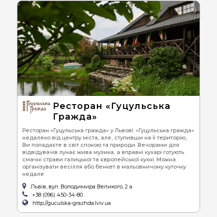
Ресторан «Гуцульська
Гражда»
Ресторан «Гуцульська гражда» у Львові: «Гуцульська гражда»
недалеко від центру міста, але, ступивши на її територію,
Ви попадаєте в світ спокою та природи. Вечорами для
відвідувачів лунає жива музика, а вправні кухарі готують
смачні страви галицької та європейської кухні. Можна
організувати весілля або бенкет в мальовничому куточку
недале
Львів, вул. Володимира Великого, 2 а
+38 (096) 450-34-80
http://guculska-grazhda.lviv.ua