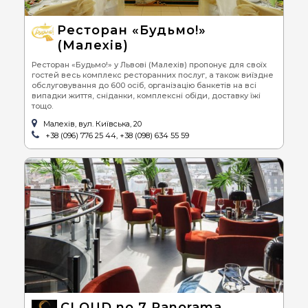
Ресторан «Будьмо!»
(Малехів)
Ресторан «Будьмо!» у Львові (Малехів) пропонує для своїх
гостей весь комплекс ресторанних послуг, а також виїздне
обслуговування до 600 осіб, організацію банкетів на всі
випадки життя, сніданки, комплексні обіди, доставку їжі
тощо.
Малехів, вул. Київська, 20
+38 (096) 776 25 44, +38 (098) 634 55 59
CLOUD no.7 Panorama