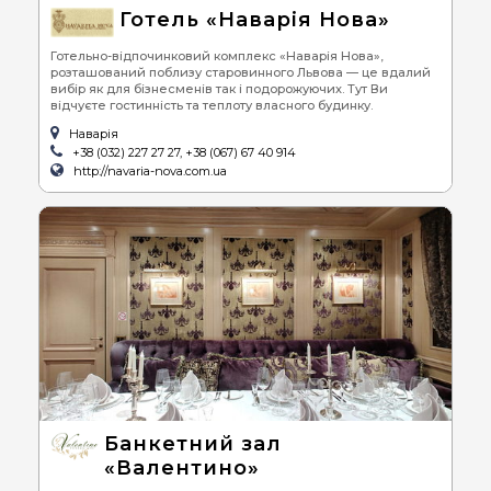
Готель «Наварія Нова»
Готельно-відпочинковий комплекс «Наварія Нова»,
розташований поблизу старовинного Львова — це вдалий
вибір як для бізнесменів так і подорожуючих. Тут Ви
відчуєте гостинність та теплоту власного будинку.
Наварія
+38 (032) 227 27 27, +38 (067) 67 40 914
http://navaria-nova.com.ua
Банкетний зал
«Валентино»