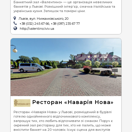
Банкетний зал «Валентино» — це організація невеликих
банкетів у Львові. Розкішний інтер’єр, смачна італійська та
українська кухня. Затишок та помірні ціни.
Львів, вул. Нижанківського, 20
+38 (032) 245 67 66, +38 (097) 235 67 77
http://valentino.lviv.ua
Ресторан «Наварія Нова»
Ресторан «Наварія Нова» у Львові, розміщений в будівлі
готелю однойменного відпочинкового комплексу,
запрошує тих, хто любить відпочивати зі смаком. Поруч є
окремий зал ресторану для тих, хто не палить, що може
вмістити банкет на 20 чоловік. Існує сцена для виступів