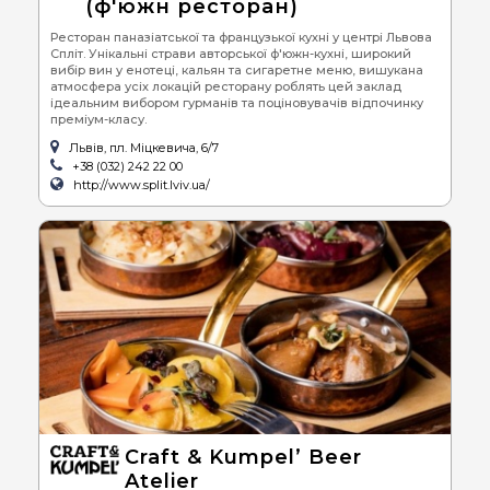
(ф'южн ресторан)
Ресторан паназіатської та французької кухні у центрі Львова
Спліт. Унікальні страви авторської ф'южн-кухні, широкий
вибір вин у енотеці, кальян та сигаретне меню, вишукана
атмосфера усіх локацій ресторану роблять цей заклад
ідеальним вибором гурманів та поціновувачів відпочинку
преміум-класу.
Львів, пл. Міцкевича, 6/7
+38 (032) 242 22 00
http://www.split.lviv.ua/
Craft & Kumpel’ Beer
Atelier