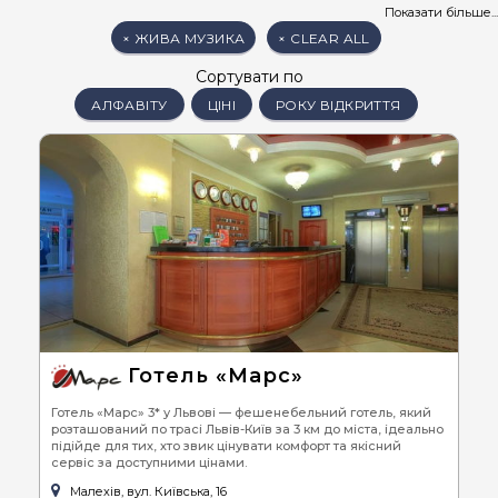
Ресторани
із живою музикою у м. Львів - перлина культурної столиці України:
Показати більше...
різновид кухонь світу, розташування, панорамний вид на місто, ввічливий
×
ЖИВА МУЗИКА
×
CLEAR ALL
персонал та високий рівень обслуговування.
У більшості
закладів харчування Львова
Сортувати по
жива музика є увечері з п'ятниці д
неділі. Якщо ж
ви святкуєте бенкет
в
банкетних залах м. Львів
, то жив
АЛФАВІТУ
ЦІНІ
РОКУ ВІДКРИТТЯ
музика можлива лише за попереднім замовленням.
Заклади із живою музикою у м. Львів
зачаровують своєю особливою 
неповторною атмосферою, місця у які хочеться повернутися знову.
Готель «Марс»
Готель «Марс» 3* у Львові — фешенебельний готель, який
розташований по трасі Львів-Київ за 3 км до міста, ідеально
підійде для тих, хто звик цінувати комфорт та якісний
сервіс за доступними цінами.
Малехів, вул. Київська, 16