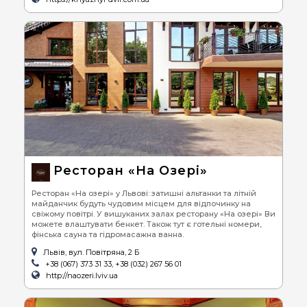
Ресторан «На Озері»
Ресторан «На озері» у Львові: затишні альтанки та літній
майданчик будуть чудовим місцем для відпочинку на
свіжому повітрі. У вишуканих залах ресторану «На озері» Ви
можете влаштувати бенкет. Також тут є готельні номери,
фінська сауна та гідромасажна ванна.
Львів, вул. Повітряна, 2 Б
+38 (067) 373 31 33, +38 (032) 267 56 01
http://naozeri.lviv.ua