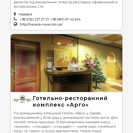
артистів під замовлення. Інтер’єр ресторану оформлений в
англійському сти
Наварія
+38 (032) 227 27 27, +38 (067) 67 42 634
http://navaria-nova.com.ua/
Готельно-ресторанний
комплекс «Арго»
По-домашньому затишний готель «Арго» у Львові,
розташований у 15 хв їзди з центральної частини міста. Для
гостей готель пропонує 10 різноманітних номерів класу
«економ», «стандарт», «стандарт+», «напів люкс сімейного
типу» та «люкс» зі всіма зручностями. Готель може