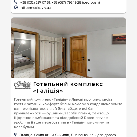
+38 (032) 297 07 51, +38 (067) 792 19 28 (ресторан)
http://medic.lviv.ua
Готельний комплекс
«Галіція»
Готельний комплекс «Галіція» у Львові пропонує своїм
гостям затишні комфортабельні номери з кондеціонером та
ванною кімнатою, в якій Ви знайдете всі банні
приналежності — рушники, засоби гігієни, фен тощо.
Щоденне прибирання та цілодобовий Room-service
зроблять Ваше перебування в «Галіції» приємним та
незабутнім.
Львів, с. Сокільники-Скнилів, Львівська кільцева дорога