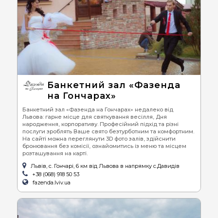
Банкетний зал «Фазенда
на Гончарах»
Банкетний зал «Фазенда на Гончарах» недалеко від
Львова: гарне місце для святкування весілля, Дня
народження, корпоративу. Професійний підхід та різні
послуги зроблять Ваше свято безтурботним та комфортним.
На сайті можна переглянути 3D фото залів, здійснити
бронювання без комісії, ознайомитись із меню та місцем
розташування на карті.
Львів, с. Гончарі, 6 км від Львова в напрямку с.Давидів
+38 (068) 918 50 53
fazenda.lviv.ua