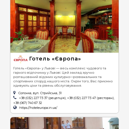
Готель «Європа»
Готель «Європа» у Львові — весь комплекс чудового та
гарного відпочинку у Львові. Цей заклад зручно
розташований відомих культурно—розважальних та
спортивних споруд нашого міста. Окрім того, Вас приємно
здивують ціни та рівень обслуговування.
Солонка, вул. Стрийська, 31
+38 (032) 227 73 37 (рецепція), +38 (032) 227 73 47 (ресторан),
+38 (067) 740 67 32
https://hoteleuropa.in.ua/