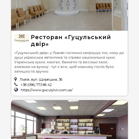
Ресторан «Гуцульський
двір»
«Гуцульський двір» у Львові гостинно запрошує тих, кому до
душі українська автентика та страви національної кухні.
Українська кухня, мангал, банкетні та весільні зали,
альтанки на вулиці - тут є все, щоб кожному гостю було
затишно та зручно.
Львів, вул. Щирецька, 36
+38 (096) 773 86 42
https://www.guculylviv.com.ua/