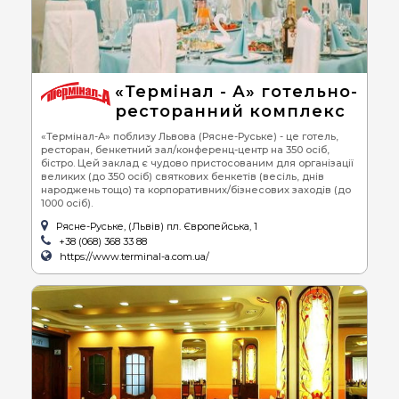
«Термінал - А» готельно-
ресторанний комплекс
«Термінал-А» поблизу Львова (Рясне-Руське) - це готель,
ресторан, бенкетний зал/конференц-центр на 350 осіб,
бістро. Цей заклад є чудово пристосованим для організації
великих (до 350 осіб) святкових бенкетів (весіль, днів
народжень тощо) та корпоративних/бізнесових заходів (до
1000 осіб).
Рясне-Руське, (Львів) пл. Європейська, 1
+38 (068) 368 33 88
https://www.terminal-a.com.ua/