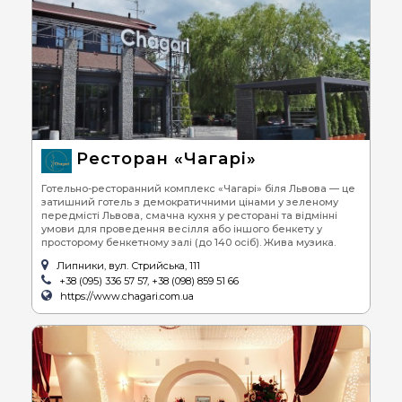
Ресторан «Чагарі»
Готельно-ресторанний комплекс «Чагарі» біля Львова — це
затишний готель з демократичними цінами у зеленому
передмісті Львова, смачна кухня у ресторані та відмінні
умови для проведення весілля або іншого бенкету у
просторому бенкетному залі (до 140 осіб). Жива музика.
Липники, вул. Стрийська, 111
+38 (095) 336 57 57, +38 (098) 859 51 66
https://www.chagari.com.ua