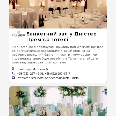
Банкетний зал у Дністер
Прем’єр Готелі
Не знаєте, де відсвяткувати важливу подію в житті так, щоб
всі залишились задоволеними? На цій сторінці Ви
побачите розкішний банкетний зал, в якому весілля чи
інше велике свято буде незабутнім. Також тут знайдете
фото залу, адресу та прямі контакти.
Львів, вул. Матейка, 6
+38 (032) 297 43 06; +38 (032) 297 43 17
https://dnister-hotel.phnr.com/ua/restaurants