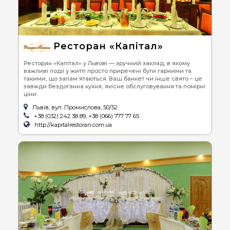
Ресторан «Капітал»
Ресторан «Капітал» у Львові — зручний заклад, в якому
важливі події у житті просто приречені бути гарними та
такими, що запам’ятаються. Ваш банкет чи інше свято – це
завжди бездоганна кухня, якісне обслуговування та помірні
ціни.
Львів, вул. Промислова, 50/52
+38 (032) 242 38 89, +38 (066) 777 77 65
http://kapitalrestoran.com.ua