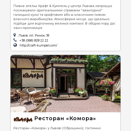
Пивне ательє Крафт & Кумпель у центрі Львова запрошує
посмакувати оригінальними стравами "авантурної"
галицької кухні та крафтовим або ж класичним пивом
власного виробництва. Атмосферне місце, що ідеально
підійде для відпочинку великої компанії. В обідню пору діє
ланч-пропозиція.
Львів, пл. Ринок, 18
+38 (068) 828 22 22
http://craft-kumpel.com/
Ресторан «Комора»
Ресторан «Комора» у Львові (Оброшино), гостинно