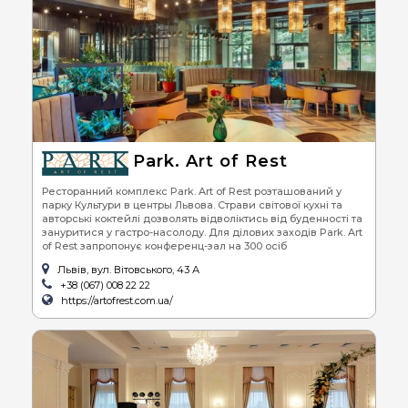
Park. Art of Rest
Ресторанний комплекс Park. Art of Rest розташований у
парку Культури в центры Львова. Страви світової кухні та
авторські коктейлі дозволять відволіктись від буденності та
зануритися у гастро-насолоду. Для ділових заходів Park. Art
of Rest запропонує конференц-зал на 300 осіб
Львів, вул. Вітовського, 43 А
+38 (067) 008 22 22
https://artofrest.com.ua/