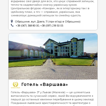
відкриває свої двері для всіх, хто цінує справжній затишок,
тепло та надзвичайно смачну українську кухню.
Центральною фігурою «Комори», як в інтер’єрному так і в
ідейному плані, є піч — справжня, українська, яка
символізує домашній затишок та сімейну єдність.
Оброшине, вул. Довга, 11 (при в’їзді в Оброшино)
+38 (067) 368 80 00, +38 (097) 218 50 05
Готель «Варшава»
Готель «Варшава» 3* у Львові (Малехів) — це шляхетська
витонченість та сучасний сервіс, який Ви відчуватимете з
першої до останньої хвилини перебування в цьому закладі.
Поєднання львівської аристократичності та архітектури з