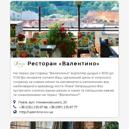
Ресторан «Валентино»
На терасі ресторану "Валентино" відтепер щодня з 8:00 до
11:00 Ви зможете почати Ваш ідеальний день зі смачного
сніданку за новим меню та наповнитись натхненням від
неймовірного краєвиду міста Лева! Запрошуємо Вас
зустрічати сонячні ранки разом із нами та запашною кавою
та смаколиками на терасі "Валентино"!
Львів, вул. Нижанківського, 20
+38 (032) 235 67 66, +38 (097) 235 67 77
http://valentino.lviv.ua