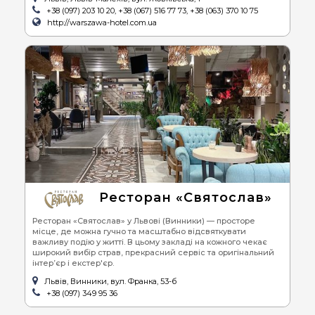
+38 (097) 203 10 20, +38 (067) 516 77 73, +38 (063) 370 10 75
http://warszawa-hotel.com.ua
Ресторан «Святослав»
Ресторан «Святослав» у Львові (Винники) — просторе
місце, де можна гучно та масштабно відсвяткувати
важливу подію у житті. В цьому закладі на кожного чекає
широкий вибір страв, прекрасний сервіс та оригінальний
інтер’єр і екстер'єр.
Львів, Винники, вул. Франка, 53-б
+38 (097) 349 95 36