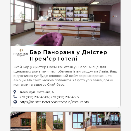
Бар Панорама у Дністер
Прем’єр Готелі
Скай Бар у Дністер Прем’єр Готелі у Львові: місце для
ідеальних романтичних побачень із виглядом на Львів. Ваш
відпочинок тут буде сповнений неймовірних вражень та
емоцій. На сайті можна побачити 3D фото усіх залів, прямі
контакти та адресу Скай бару.
Львів, вул. Матейка, 6
+38 (032) 297 43 06; +38 (032) 297 43 17
https://dnister-hotel.phnr.com/ua/restaurants