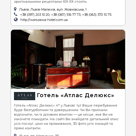
оригінальними рецептами ХІХ-ХХ століть.
Львів, Львів-Малехів, вул. Жовківська, 1
+38 (097) 203 10 20, +38 (067) 516 77 73, +38 (063) 370 10 75
http://warszawa-hotel.com.ua
Готель «Атлас Делюкс»
Готель «Атлас Делюкс» 4* у Львові: тут Ваше перебування
буде безтурботним та довершеним. Чи Ви приїхали
відпочити, чи із діловим візитом — це місце, яке Ви не
захочете покидати. На сайті Ви знайдете детальний опис
усіх послуг, ціни на проживання, 3D фото усіх локацій та
прямі контакти.