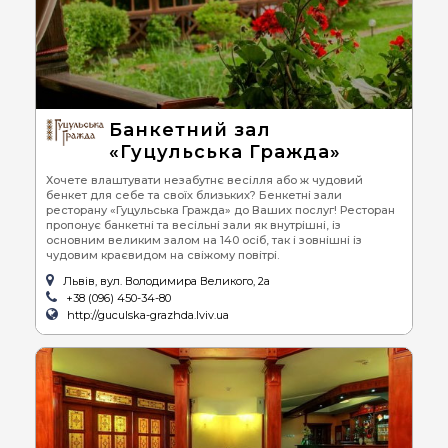
Банкетний зал
«Гуцульська Гражда»
Хочете влаштувати незабутнє весілля або ж чудовий
бенкет для себе та своїх близьких? Бенкетні зали
ресторану «Гуцульська Гражда» до Ваших послуг! Ресторан
пропонує банкетні та весільні зали як внутрішні, із
основним великим залом на 140 осіб, так і зовнішні із
чудовим краєвидом на свіжому повітрі.
Львів, вул. Володимира Великого, 2а
+38 (096) 450-34-80
http://guculska-grazhda.lviv.ua