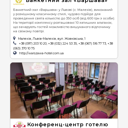
Банкетний зал «Варшава»
Банкетний зал «Варшава» у Львові (с. Малехів), виконаний
у розкішному класичному стилі, чудово підійде для
проведення свята кількістю до 350 осіб (від 600 грн з особи).
На території комплексу розташовані 10 затишних альтанок,
що зачарують гостей можливістю вишуканого відпочинку
на свіжому повітрі.
Малехів, Львів-Малехів, вул. Жовківська, 1
+38 (097) 203 10 20, +38 (032) 224 53 35, +38 (067) 516 77 73, +38
(063) 370 10 75
http://warszawa-hotel.com.ua
Конференц-центр готелю