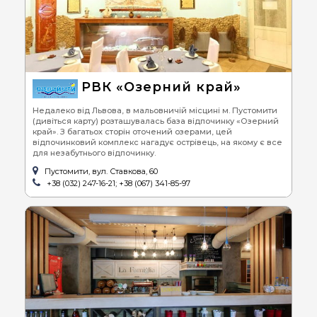
РВК «Озерний край»
Недалеко від Львова, в мальовничій місцині м. Пустомити
(дивіться карту) розташувалась база відпочинку «Озерний
край». З багатьох сторін оточений озерами, цей
відпочинковий комплекс нагадує острівець, на якому є все
для незабутнього відпочинку.
Пустомити, вул. Ставкова, 60
+38 (032) 247-16-21; +38 (067) 341-85-97