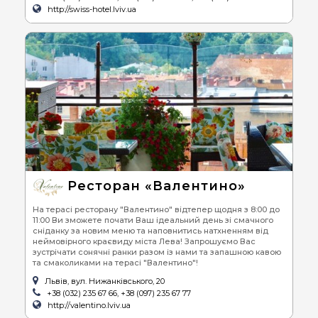
http://swiss-hotel.lviv.ua
Ресторан «Валентино»
На терасі ресторану "Валентино" відтепер щодня з 8:00 до
11:00 Ви зможете почати Ваш ідеальний день зі смачного
сніданку за новим меню та наповнитись натхненням від
неймовірного краєвиду міста Лева! Запрошуємо Вас
зустрічати сонячні ранки разом із нами та запашною кавою
та смаколиками на терасі "Валентино"!
Львів, вул. Нижанківського, 20
+38 (032) 235 67 66, +38 (097) 235 67 77
http://valentino.lviv.ua