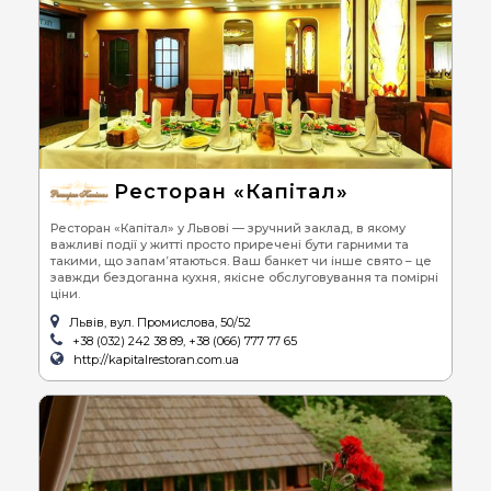
Ресторан «Капітал»
Ресторан «Капітал» у Львові — зручний заклад, в якому
важливі події у житті просто приречені бути гарними та
такими, що запам’ятаються. Ваш банкет чи інше свято – це
завжди бездоганна кухня, якісне обслуговування та помірні
ціни.
Львів, вул. Промислова, 50/52
+38 (032) 242 38 89, +38 (066) 777 77 65
http://kapitalrestoran.com.ua