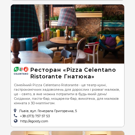
Ресторан «Pizza Celentano
Ristorante Гнатюка»
Сімейний Pizza Celentano Ristorante - це театр кухні,
гастрономічних задоволень для дорослих і розваг малюків,
це - свято, в яке можна потрапити в будь-який день!
Сніданки, паста-бар, моцарела-бар, винотека, для малюків
кімната з 3D-маппінгом.
Львів, вул. Генерала Григоренка, 5
+38 (073) 757 57 53
http://egoisty.com