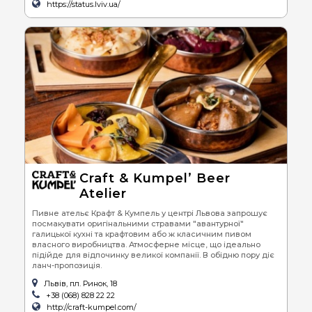
https://status.lviv.ua/
Craft & Kumpel’ Beer
Atelier
Пивне ательє Крафт & Кумпель у центрі Львова запрошує
посмакувати оригінальними стравами "авантурної"
галицької кухні та крафтовим або ж класичним пивом
власного виробництва. Атмосферне місце, що ідеально
підійде для відпочинку великої компанії. В обідню пору діє
ланч-пропозиція.
Львів, пл. Ринок, 18
+38 (068) 828 22 22
http://craft-kumpel.com/