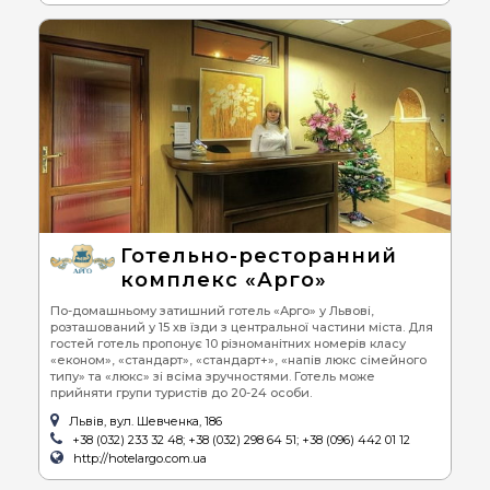
Готельно-ресторанний
комплекс «Арго»
По-домашньому затишний готель «Арго» у Львові,
розташований у 15 хв їзди з центральної частини міста. Для
гостей готель пропонує 10 різноманітних номерів класу
«економ», «стандарт», «стандарт+», «напів люкс сімейного
типу» та «люкс» зі всіма зручностями. Готель може
прийняти групи туристів до 20-24 особи.
Львів, вул. Шевченка, 186
+38 (032) 233 32 48; +38 (032) 298 64 51; +38 (096) 442 01 12
http://hotelargo.com.ua