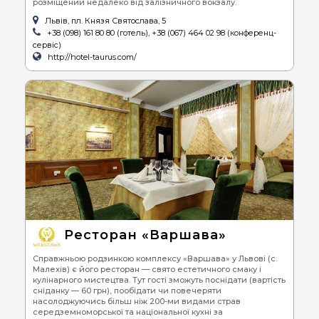
розміщений недалеко від залізничного вокзалу.
Львів, пл. Князя Святослава, 5
+38 (098) 161 80 80 (готель), +38 (067) 464 02 98 (конференц-
сервіс)
http://hotel-taurus.com/
Ресторан «Варшава»
Справжньою родзинкою комплексу «Варшава» у Львові (с.
Малехів) є його ресторан — свято естетичного смаку і
кулінарного мистецтва. Тут гості зможуть поснідати (вартість
сніданку — 60 грн), пообідати чи повечеряти
насолоджуючись більш ніж 200-ми видами страв
середземноморської та національної кухні за