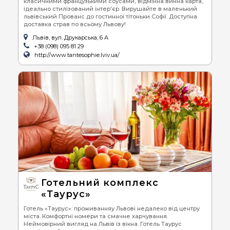
класичними французькими соусами, відмінна винна карта,
ідеально стилізований інтер'єр. Вирушайте в маленький
львівський Прованс до гостинної тітоньки Софії. Доступна
доставка страв по всьому Львову!
Львів, вул. Друкарська, 6 А
+38 (098) 095 81 29
http://www.tantesophie.lviv.ua/
Готельний комплекс
«Таурус»
Готель «Таурус»: проживанняу Львові недалеко від центру
міста. Комфортні номери та смачне харчування.
Неймовірний вигляд на Львів із вікна. Готель Таурус