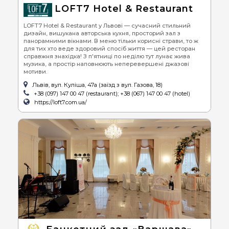
LOFT7 Hotel & Restaurant
LOFT7 Hotel & Restaurant у Львові — сучасний стильний
дизайн, вишукана авторська кухня, просторий зал з
панорамними вікнами. В меню тільки корисні страви, то ж
для тих хто веде здоровий спосіб життя — цей ресторан
справжня знахідка! З п'ятниці по неділю тут лунає жива
музика, а простір наповнюють неперевершені джазові
мотиви.
Львів, вул. Куліша, 47а (заїзд з вул. Газова, 18)
+38 (097) 147 00 47 (restaurant); +38 (067) 147 00 47 (hotel)
https://loft7.com.ua/