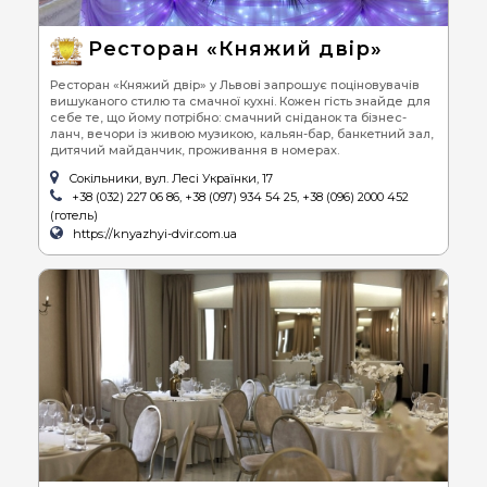
Ресторан «Княжий двір»
Ресторан «Княжий двір» у Львові запрошує поціновувачів
вишуканого стилю та смачної кухні. Кожен гість знайде для
себе те, що йому потрібно: смачний сніданок та бізнес-
ланч, вечори із живою музикою, кальян-бар, банкетний зал,
дитячий майданчик, проживання в номерах.
Сокільники, вул. Лесі Українки, 17
+38 (032) 227 06 86, +38 (097) 934 54 25, +38 (096) 2000 452
(готель)
https://knyazhyi-dvir.com.ua