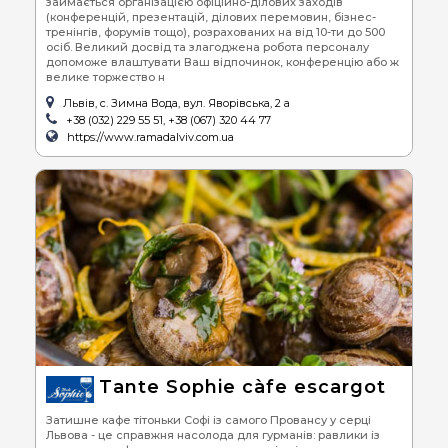
займається організацією офіційно-ділових заходів
(конференцій, презентацій, ділових перемовин, бізнес-
тренінгів, форумів тощо), розрахованих на від 10-ти до 500
осіб. Великий досвід та злагоджена робота персоналу
допоможе влаштувати Ваш відпочинок, конференцію або ж
велике торжество н
Львів, с. Зимна Вода, вул. Яворівська, 2 а
+38 (032) 229 55 51, +38 (067) 320 44 77
https://www.ramadalviv.com.ua
Tante Sophie càfe escargot
Затишне кафе тітоньки Софі із самого Провансу у серці
Львова - це справжня насолода для гурманів: равлики із