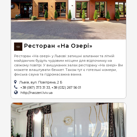
Ресторан «На Озері»
Ресторан «На озері» у Львові: затишні альтанки та літній
майданчик будуть чудовим місцем для відпочинку на
свіжому повітрі. У вишуканих залах ресторану «На озері» Ви
можете влаштувати бенкет. Також тут є готельні номери,
фінська сауна та гідромасажна ванна.
Львів, вул. Повітряна, 2 Б
+38 (067) 373 31 33, +38 (032) 267 56 01
http://naozeri.lviv.ua