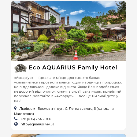
Eco AQUARIUS Family Hotel
«Акваріус» — ідеальне місце для тих, хто бажає
усамітнитися і провести кілька годин наодинці з природою,
не віддаляючись далеко від міста. Якщо Вам подобається
недорогий відпочинок, смачна українська кухня, привітний
персонал, завітайте в «Акваріус» — все це Ви знайдете у
нас!
Львів, смт Брюховичі, вул. С. Ленкавського, 6 (колишня
Макаренка)
+38 (096) 234 70 00
http://aquarius.lviv.ua