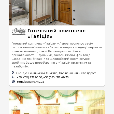
Готельний комплекс
«Галіція»
Готельний комплекс «Галіція» у Львові пропонує своїм
гостям затишні комфортабельні номери з кондеціонером та
ванною кімнатою, в якій Ви знайдете всі банні
приналежності — рушники, засоби гігієни, фен тощо.
Щоденне прибирання та цілодобовий Room-service
зроблять Ваше перебування в «Галіції» приємним та
незабутнім.
Львів, с. Сокільники-Скнилів, Львівська кільцева дорога
+38 (032) 232 95 08, +38 (050) 317 49 38
http://galiciya.lviv.ua