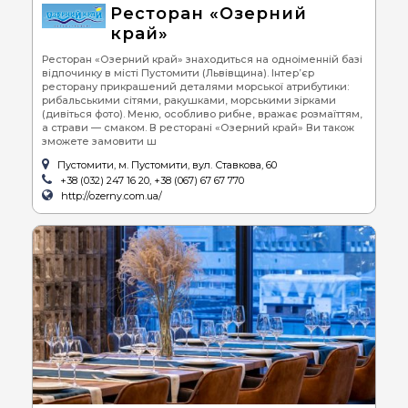
Ресторан «Озерний
край»
Ресторан «Озерний край» знаходиться на одноіменній базі
відпочинку в місті Пустомити (Львівщина). Інтер’єр
ресторану прикрашений деталями морської атрибутики:
рибальськими сітями, ракушками, морськими зірками
(дивіться фото). Меню, особливо рибне, вражає розмаїттям,
а страви — смаком. В ресторані «Озерний край» Ви також
зможете замовити ш
Пустомити, м. Пустомити, вул. Ставкова, 60
+38 (032) 247 16 20, +38 (067) 67 67 770
http://ozerny.com.ua/