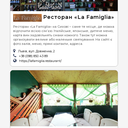
Ресторан «La Famiglia»
Ресторан «La Famiglia» на Сихові – саме те місце, де можна
відпочити всією сім’єю. Італійське, японське, дитяче меню,
карта вин задовільнять смаки кожного. Також тут можна
організувати велике або маленьке святкування. На сайті є
фото залів, меню, прямі контакти, адреса.
Львів, вул. Довженка, 2
+38 (098) 850 43 89
https://lafamiglia.restaurant/