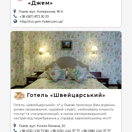
«Джем»
Львів, вул. Коперника, 18-А
+38 (067) 873 30 33
http://lviv.jam-hotel.com.ua/
Готель «Швейцарський»
Готель «Швейцарський» 4* у Львові пропонує Вам відмінні
умови проживання, чудовий сервіс, неймовірну кількість
послуг та спецпропозицій, а також неперевершений
настрій від перебування у справді європейському місті!
Львів, вул. Князя Романа, 20
+38 (032) 235 73 80, +38 (032) 240 37 77, +38 (096) 240 37 77