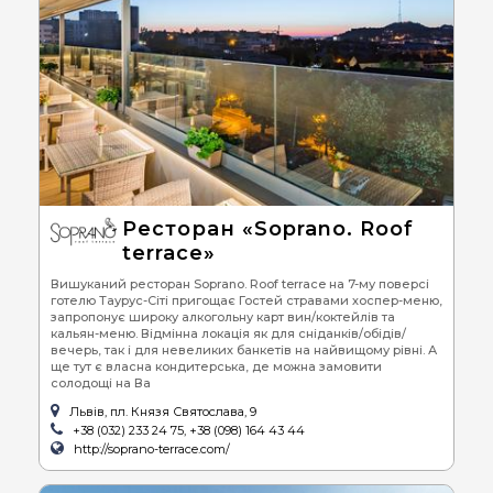
Ресторан «Soprano. Roof
terrace»
Вишуканий ресторан Soprano. Roof terrace на 7-му поверсі
готелю Таурус-Сіті пригощає Гостей стравами хоспер-меню,
запропонує широку алкогольну карт вин/коктейлів та
кальян-меню. Відмінна локація як для сніданків/обідів/
вечерь, так і для невеликих банкетів на найвищому рівні. А
ще тут є власна кондитерська, де можна замовити
солодощі на Ва
Львів, пл. Князя Святослава, 9
+38 (032) 233 24 75, +38 (098) 164 43 44
http://soprano-terrace.com/