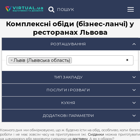
ПОШУК
Комплексні обіди (бізнес-ланчі) у
ресторанах Львова
РОЗТАШУВАННЯ
×
×
Львів (Львівська область)
ТИП ЗАКЛАДУ
ПОСЛУГИ І РОЗВАГИ
КУХНЯ
ДОДАТКОВІ ПАРАМЕТРИ
Кожного дня ми обмірковуємо, що ж будемо їсти на обід, особливо, коли багато
роботи і не має зовсім часу на приготування їжі.
Сніданки
можна приготуват
на швидкоруч або замовити сирники на
доставку
. А як з обідом?