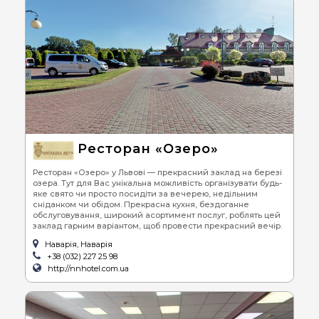
Ресторан «Озеро»
Ресторан «Озеро» у Львові — прекрасний заклад на березі
озера. Тут для Вас унікальна можливість організувати будь-
яке свято чи просто посидіти за вечерею, недільним
сніданком чи обідом. Прекрасна кухня, бездоганне
обслуговування, широкий асортимент послуг, роблять цей
заклад гарним варіантом, щоб провести прекрасний вечір.
Наварія, Наварія
+38 (032) 227 25 98
http://nnhotel.com.ua