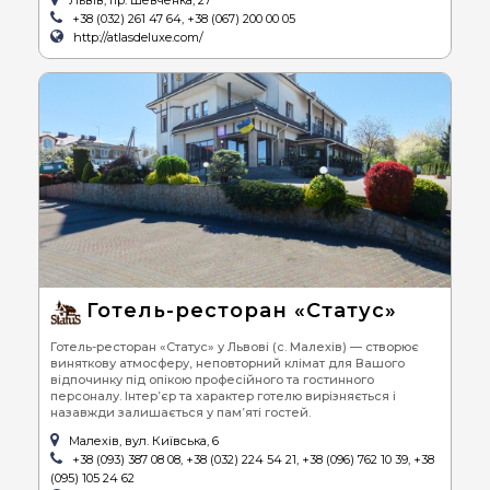
Львів, пр. Шевченка, 27
+38 (032) 261 47 64, +38 (067) 200 00 05
http://atlasdeluxe.com/
Готель-ресторан «Статус»
Готель-ресторан «Статус» у Львові (с. Малехів) — створює
виняткову атмосферу, неповторний клімат для Вашого
відпочинку під опікою професійного та гостинного
персоналу. Інтер’єр та характер готелю вирізняється і
назавжди залишається у пам’яті гостей.
Малехів, вул. Київська, 6
+38 (093) 387 08 08, +38 (032) 224 54 21, +38 (096) 762 10 39, +38
(095) 105 24 62