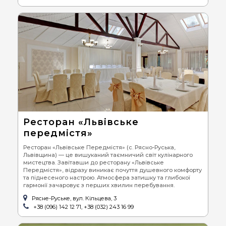
Ресторан «Львівське
передмістя»
Ресторан «Львівське Передмістя» (с. Рясно-Руська,
Львівщина) — це вишуканий таємничий світ кулінарного
мистецтва. Завітавши до ресторану «Львівське
Передмістя», відразу виникає почуття душевного комфорту
та піднесеного настрою. Атмосфера затишку та глибокої
гармонії зачаровує з перших хвилин перебування.
Рясне-Руське, вул. Кільцева, 3
+38 (096) 142 12 71, +38 (032) 243 16 99