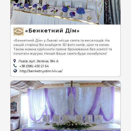
«Бенкетний Дім»
«Бенкетний Дім» у Львові: місце свята та веселощів. На
нашій сторінці Ви знайдете 3D фото залів, ціни та меню.
Також можна здійснити пряме бронювання без комісії та
почитати відгуки. Нехай Ваше свято буде незабутнім!
Львів, вул. Зелена, 184 А
+38 (096) 450 21 54
http://benketnyidim.lviv.ua/