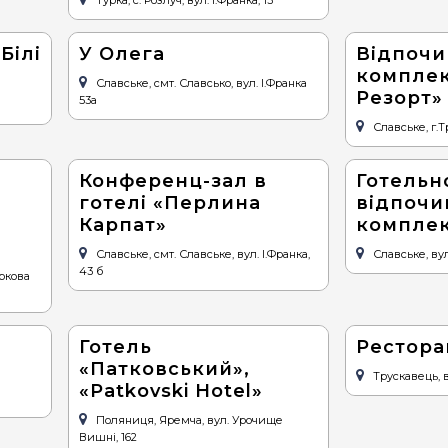
Турка, с. Розлуч, вул. І.Франка, 13
Білі
У Олега
Відпочи
комплек
Славське, смт. Славсько, вул. І.Франка
Резорт»
53а
Славське, г.
Конференц-зал в
Готельн
готелі «Перлина
відпочи
Карпат»
комплек
Славське, смт. Славське, вул. І.Франка,
Славське, вул.
43 б
аркова
Готель
Рестора
«Патковський»,
Трускавець, в
«Patkovski Hotel»
Поляниця, Яремча, вул. Урочище
Вишні, 162