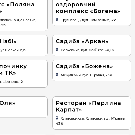
с «Поляна
оздоровчий
»
комплекс «Богема»
явский р-н, с.Поляна,
Трускавець, вул. Помірецька, 35a
 38а
Набі»
Cадиба «Аркан»
вул.Шевченка,15
Верховина, вул. Жаб`євська, 67
дпочинку
Cадиба «Божена»
и ТК»
Микуличин, вул. 1 Травня, 23 а
л. Шевченка, 2
«Оля»
Ресторан «Перлина
Карпат»
Славське, смт. Славське, вул. І.Франка,
43 б