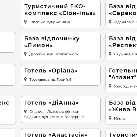
Туристичний ЕКО-
База ві
комплекс «Сіон-Ільз»
«Сереко
Славське, хутір Решітка
Жденієво, с.
База відпочинку
База ві
«Лимон»
«Респек
Дрогобич, вул. Козловського, 1
Східниця, Сх
Готель «Оріана»
Готельн
"Атлант"
Трускавець, пр. Тихий, 8
Ужгород, м.У
екс
Готель «ДіАнна»
База ві
«Жива В
Східниця, Львівська обл., смт.
Східниця, вул. Степана Бандери, 12
Міжгір`я
Готель «Анастасія»
Туристи