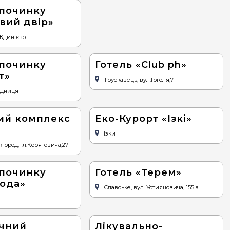
дпочинку
вий двір»
 Ждинієво
дпочинку
Готель «Сlub ph»
т»
Трускавець, вул.Гоголя,7
ідниця
ий комплекс
Еко-Курорт «Ізкі»
Ізки
жгород,пл.Корятовича,27
дпочинку
Готель «Терем»
ода»
Славське, вул. Устияновича, 155 а
чний
Лікувально-