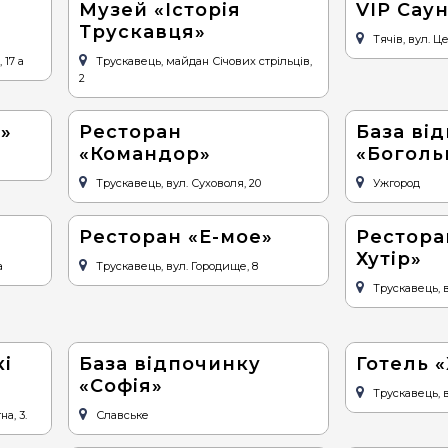
Музей «Історія
VIP Сау
Трускавця»
Тячів, вул. Ц
 17 а
Трускавець, майдан Січових стрільців,
2
»
Ресторан
База ві
«Командор»
«Боголь
Трускавець, вул. Суховоля, 20
Ужгород
Ресторан «Е-мое»
Рестора
Хутір»
а
Трускавець, вул. Городище, 8
Трускавець, в
і
База відпочинку
Готель «
«Софія»
Трускавець, в
а, 3.
Славське