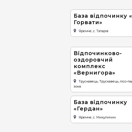
База відпочинку «
Горвати»
Яремче, с. Татарів
Відпочинково-
оздоровчий
комплекс
«Вернигора»
Трускавець, Трускавець, лісо-п
зона
База відпочинку
«Гердан»
Яремче, с. Микуличин