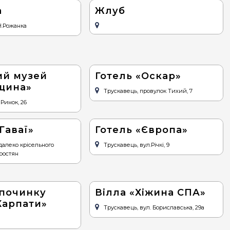
а
Жлуб
Н.Рожанка
й музей
Готель «Оскар»
щина»
Трускавець, провулок Тихий, 7
Ринок, 26
Гаваї»
Готель «Європа»
далеко крісельного
Трускавець, вул.Річкі, 9
ростян
дпочинку
Вілла «Хіжина СПА»
Карпати»
Трускавець, вул. Бориславська, 29а