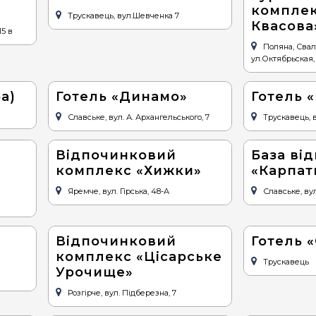
комплек
Трускавець, вул.Шевченка 7
Квасова
15 в
Поляна, Свал
ул.Октябрьская,
а)
Готель «Динамо»
Готель «
Славське, вул. А. Архангельського, 7
Трускавець, 
Відпочинковий
База ві
комплекс «Хижки»
«Карпат
Яремче, вул. Гірська, 48-А
Славське, ву
Відпочинковий
Готель 
комплекс «Цісарське
Трускавець
Урочище»
Розгірче, вул. Підберезна, 7