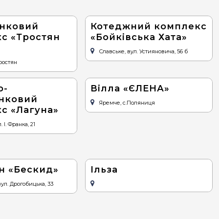
нковий
Котеджний комплекс
с «Тростян
«Бойківська Хата»
Славське, вул. Устияновича, 56 б
Тростян
о-
Вілла «ЄЛЕНА»
нковий
Яремче, с.Поляниця
с «Лагуна»
 І. Франка, 21
н «Бескид»
Ільза
ул. Дрогобицька, 33