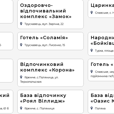
Оздоровчо-
Царинк
відпочивальний
Славське, с. 
комплекс «Замок»
Трускавець, вул. Зарічна, 22
Готель «Соламія»
Народни
«Бойків
Б
Трускавець, вул. Лисенко, 15
Турка, площа 
Відпочинковий
Готель «
комплекс «Корона»
Славське, не
підйомника гюТ
Яремче, с.Поляница, ул.
Тернопольская.
ький
База відпочинку
База ві
«Роял Віллидж»
«Оазис 
а, 61 б
Яремче, с. Поляниця
Поляна