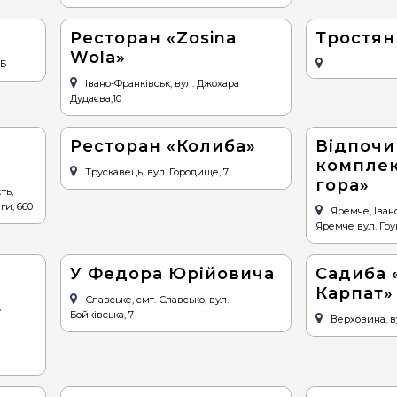
Ресторан «Zosina
Тростян
Wola»
9Б
Івано-Франківськ, вул. Джохара
Дудаєва,10
Ресторан «Колиба»
Відпочи
компле
Трускавець, вул. Городище, 7
гора»
ть,
ги, 660
Яремче, Івано
Яремче вул. Гру
У Федора Юрійовича
Cадиба 
Карпат»
Славське, смт. Славсько, вул.
т
Бойківська, 7
Верховина, в