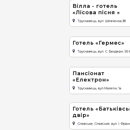
Вілла - готель
«Лісова пісня »
Трускавець, вул. Шевченка,38
Готель «Гермес»
Трускавець, вул. С. Бандери, 55-
Пансіонат
«Електрон»
Трускавець, вул.Мазепи, 1а
Готель «Батьківс
двір»
Славське, Славське, вул. І. Франк