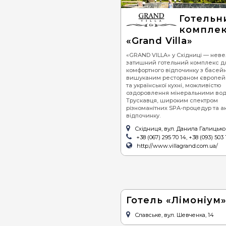
Якщо ж Ваш ритм життя та зайнятість ви
Готелі в Карпатах
: Ви підберете для с
Відпочинок у Карпатах є доступним для
Готельн
600-1200 грн/доба. Якщо Ви бажаєте, щ
компле
грн/доба. Професійний та гостинний пе
проблем можете поїхати на
доступний 
«Grand Villa»
Насправді ж, коли на Вас чекає декільк
Відпочинок у Карпатах, Закарпатт
«GRAND VILLA» у Східниці — нев
місця, де можна провести відпустку. 
затишний готельний комплекс д
котеджі, адже відпочинок у Карпатах – ц
комфортного відпочинку з басей
вишуканим рестораном європей
та української кухні, можливістю
оздоровлення мінеральними во
Трускавця, широким спектром
різноманітних SPA-процедур та а
відпочинку.
Східниця, вул. Данила Галицьког
+38 (067) 295 70 14, +38 (093) 503 
http://www.villagrand.com.ua/
Готель «Лімоніум
Славське, вул. Шевченка, 14