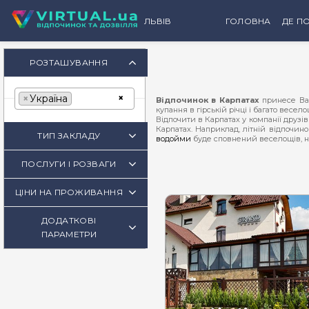
ЛЬВІВ
ГОЛОВНА
ДЕ ПО
К
РОЗТАШУВАННЯ
×
×
Україна
Відпочинок в Карпатах
принесе Вам
купання в гірській річці і багато весело
Відпочити в Карпатах у компанії друзів
Карпатах. Наприклад, літній відпочи
ТИП ЗАКЛАДУ
водойми
буде сповнений веселощів, но
Зимовий відпочинок у Карпатах
біля 
активно проведений час Ви доповните
ПОСЛУГИ І РОЗВАГИ
Тепло та затишок взимку Вам забезпе
Обов'язково під час подорожі треба в
приємну та ароматну spa-процедуру. Цін
ЦІНИ НА ПРОЖИВАННЯ
Осінній відпочинок в Карпатах по-осо
Ви поселитесь у
дерев'яному котеджі 
Один із варіантів дозвілля під час ві
ДОДАТКОВІ
енергії від прогулянки по Карпатах на 
ПАРАМЕТРИ
Карпатський відпочинок навесні пода
дуже популярною розвагою є
карпатськ
В яку пору року Ви б не приїхали відпо
доступне дитяче ліжечко.І ціни на від
Якщо Ви оберете
відпочинок в Карпат
А якщо Ви хочете гарно провести час та
Подорож в Карпати принесе Вам багат
повітрям, розвагами, spa-чанами…