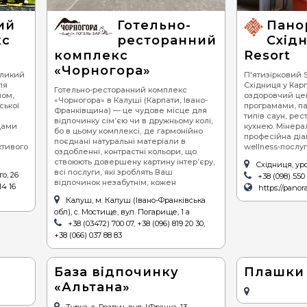
магають постійно бути у курсі всіх подій, то можна обрати для відпочинку г
от
ебе саме той, який відповідатиме Вашим побажанням та очікуванням. Це може 
піца
се
 усіх. Наприклад, це може як і
найдешевший відпочинок у Карпатах
: ціна жит
ий
Готельно-
Пано
об Ваша відпустка пройшла на найвищому і найякіснішому рівні, тоді обирайт
кс
ресторанний
Схід
суші
ве
рсонал такого готелю у Карпатах потурбується про те, щоб у Вас не було жодн
відпочинок у Карпатах
: ціна житла 450-700 грн/доба. Якість відпочинку також б
комплекс
Resort
бургери / сендвічі
а днів неймовірного оздоровлення та розваг у Каратах, то ціни інколи втрачают
«Чорногора»
і
, подорож в гори взимку чи влітку, восени чи навесні… Відпочити у Карпатах 
еликий
П'ятизірковий 
Нехай Ваші мандри будуть сповнені веселощів, радості та неймовірних вражень
барбекю (шашлик,
ля
Східниця у Карп
е декілька днів у раю.
Готельно-ресторанний комплекс
гриль)
ном,
оздоровчий цен
«Чорногора» в Калуші (Карпати, Івано-
ської
програмами, па
Франківщина) — це чудове місце для
стейки
типів саун, ре
відпочинку сім’єю чи в дружньому колі,
дами
кухнею. Мінерал
бо в цьому комплексі, де гармонійно
професійна діа
равлики
поєднані натуральні матеріали в
ктивого
wellness-послуг
оздобленні, контрастні кольори, що
устриці
ствоюють довершену картину інтер’єру,
Східниця, ур
всі послуги, які зроблять Ваш
о, 26
+38 (098) 550 
хінкалі
відпочинок незабутнім, кожен
14 16
https://pano
Калуш, м. Калуш (Івано-Франківська
обл), с. Мостище, вул. Погарище, 1 а
+38 (03472) 700 07, +38 (096) 819 20 30,
+38 (066) 037 88 83
»
База відпочинку
Плашки
«Альтана»