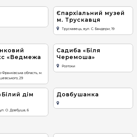
Єпархіальний музей
м. Трускавця
Трускавець, вул. С. Бандери, 19
нковий
Cадиба «Біля
кс «Ведмежа
Черемоша»
Розтоки
-Франківська область, м.
шевського, 29
«Білий дім
Довбушанка
ул. О. Довбуша, 6