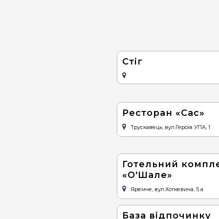
Стіг
Ресторан «Сас»
Трускавець, вул.Героїв УПА, 1
Готельний компл
«О'Шале»
Яремче, вул.Хоткевича, 5 а
База відпочинку