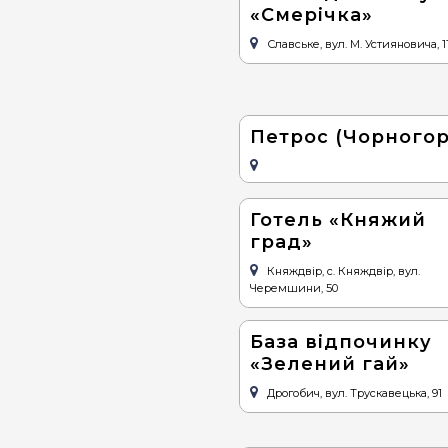
«Смерічка»
Славське, вул. М. Устияновича, 1
Петрос (Чорногор
Готель «Княжий
град»
Княждвір, с. Княждвір, вул.
Черемшини, 50
База відпочинку
«Зелений гай»
Дрогобич, вул. Трускавецька, 91