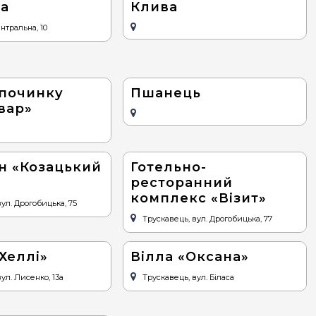
на
Клива
ентральна, 10
дпочинку
Пшанець
вар»
н «Козацький
Готельно-
ресторанний
комплекс «Візит»
ул. Дрогобицька, 75
Трускавець, вул. Дрогобицька, 77
Хеллі»
Вілла «Оксана»
ул. Лисенко, 13а
Трускавець, вул. Біласа