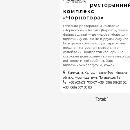
ресторанни
піца
се
комплекс
суші
ве
«Чорногора»
бургери / сендвічі
Готельно-ресторанний комплекс
«Чорногора» в Калуші (Карпати, Івано-
Франківщина) — це чудове місце для
барбекю (шашлик,
відпочинку сім’єю чи в дружньому колі
гриль)
бо в цьому комплексі, де гармонійно
поєднані натуральні матеріали в
стейки
оздобленні, контрастні кольори, що
ствоюють довершену картину інтер’єру
равлики
всі послуги, які зроблять Ваш
відпочинок незабутнім, кожен
устриці
Калуш, м. Калуш (Івано-Франківська
хінкалі
обл), с. Мостище, вул. Погарище, 1 а
+38 (03472) 700 07, +38 (096) 819 20 30,
+38 (066) 037 88 83
Total: 1