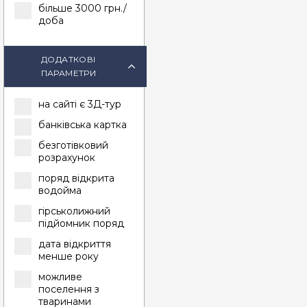
більше 3000
грн./
доба
ДОДАТКОВІ
ПАРАМЕТРИ
на сайті є 3Д-тур
банківська картка
безготівковий
розрахунок
поряд відкрита
водойма
гірськолижний
підйомник поряд
дата відкриття
менше року
можливе
поселення з
тваринами