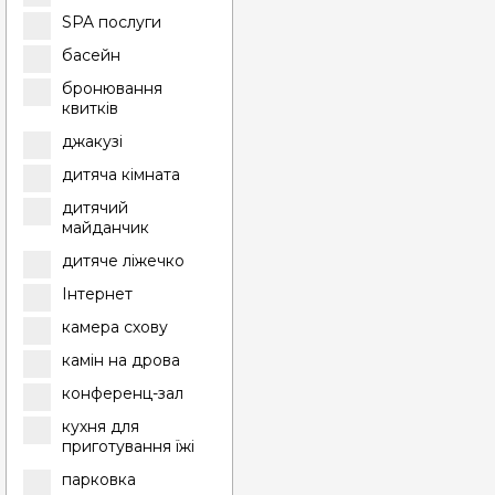
SPA послуги
басейн
бронювання
квитків
джакузі
дитяча кімната
дитячий
майданчик
дитяче ліжечко
Інтернет
камера схову
камін на дрова
конференц-зал
кухня для
приготування їжі
парковка