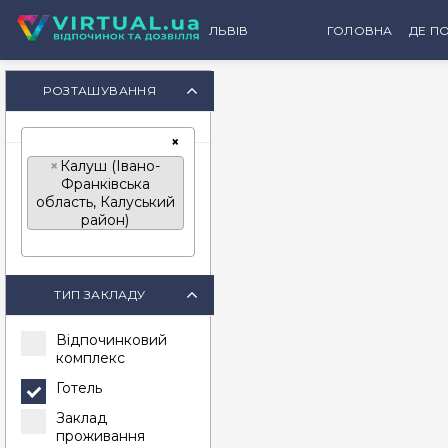
ЛЬВІВ
ГОЛОВНА
ДЕ ПО
К
РОЗТАШУВАННЯ
×
×
Калуш (Івано-
Франківська
область, Калуський
район)
ТИП ЗАКЛАДУ
Відпочинковий
комплекс
Готель
Заклад
проживання