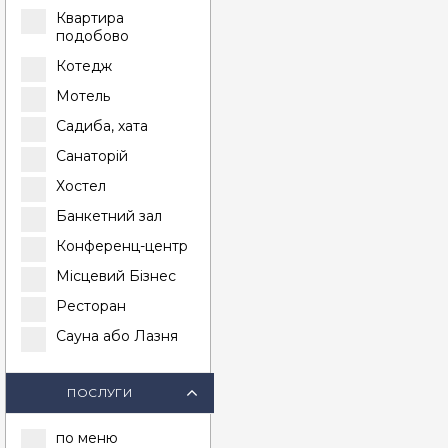
Квартира
подобово
Котедж
Мотель
Садиба, хата
Санаторій
Хостел
Банкетний зал
Конференц-центр
Місцевий Бізнес
Ресторан
Сауна або Лазня
ПОСЛУГИ
по меню