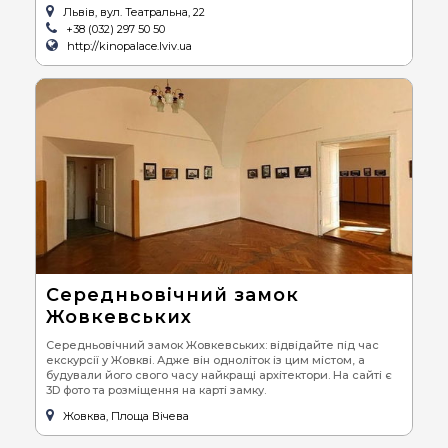
Львів, вул. Театральна, 22
+38 (032) 297 50 50
http://kinopalace.lviv.ua
Середньовічний замок
Жовкевських
Середньовічний замок Жовкевських: відвідайте під час
екскурсії у Жовкві. Адже він одноліток із цим містом, а
будували його свого часу найкращі архітектори. На сайті є
3D фото та розміщення на карті замку.
Жовква, Площа Вічева