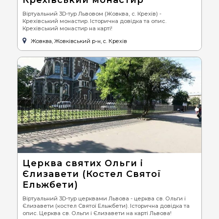
Віртуальний 3D-тур Львовом (Жовква, с. Крехів) -
Крехівський монастир. Історична довідка та опис.
Крехівський монастир на карті!
Жовква, Жовківський р-н, с. Крехів
Церква святих Ольги і
Єлизавети (Костел Святої
Ельжбети)
Віртуальний 3D-тур церквами Львова - церква св. Ольги і
Єлизавети (костел Святої Ельжбети). Історична довідка та
опис. Церква св. Ольги і Єлизавети на карті Львова!