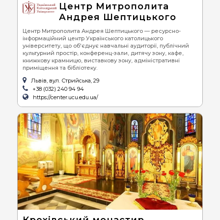
Центр Митрополита
Андрея Шептицького
Центр Митрополита Андрея Шептицького — ресурсно-
інформаційний центр Українського католицького
університету, що об'єднує навчальні аудиторії, публічний
культурний простір, конференц-зали, дитячу зону, кафе,
книжкову крамницю, виставкову зону, адміністративні
приміщення та бібліотеку.
Львів, вул. Стрийська, 29
+38 (032) 240 94 94
https://center.ucu.edu.ua/
Крехівський монастир