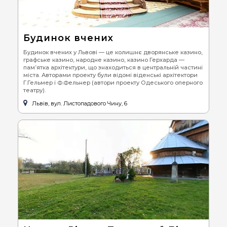
Будинок вчених
Будинок вчених у Львові — це колишнє дворянське казино,
графське казино, народне казино, казино Герхарда —
пам’ятка архітектури, що знаходиться в центральній частині
міста. Авторами проекту були відомі віденські архітектори
Г.Гельмер і Ф.Фельнер (автори проекту Одеського оперного
театру).
Львів, вул. Листопадового Чину, 6