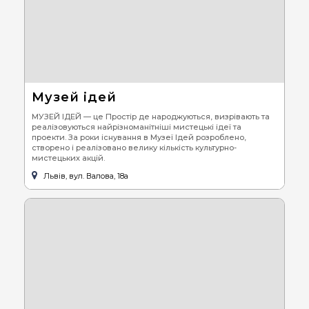
Музей ідей
МУЗЕЙ ІДЕЙ — це Простір де народжуються, визрівають та
реалізовуються найрізноманітніші мистецькі ідеї та
проекти. За роки існування в Музеї Ідей розроблено,
створено і реалізовано велику кількість культурно-
мистецьких акцій.
Львів, вул. Валова, 18а