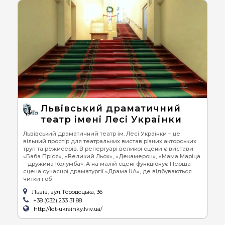
Львівський драматичний
театр імені Лесі Українки
Львівський драматичний театр ім. Лесі Українки – це
вільний простір для театральних вистав різних акторських
труп та режисерів. В репертуарі великої сцени є вистави
«Баба Пріся», «Великий Льох», «Декамерон», «Мама Маріца
– дружина Колумба». А на малій сцені функціонує Перша
сцена сучасної драматургії «Драма.UA», де відбуваються
читки і об
Львів, вул. Городоцька, 36
+38 (032) 233 31 88
http://ldt-ukrainky.lviv.ua/