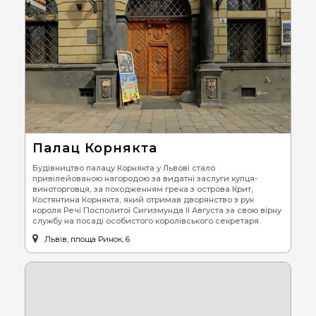
Палац Корнякта
Будівництво палацу Корнякта у Львові стало
привілейованою нагородою за видатні заслуги купця-
виноторговця, за походженням грека з острова Крит,
Костянтина Корнякта, який отримав дворянство з рук
короля Речі Посполитої Сигизмунда II Августа за свою вірну
службу на посаді особистого королівського секретаря.
Львів, площа Ринок, 6