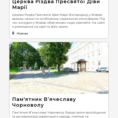
Церква Різдва Пресвятої Діви
Марії
Церква Різдва Пресвятої Діви Марії (Богородиці) у Жовкві
вражає своєю по-особливому сакральною атмосферою. Під
час екскурсії у Жовкві обов'язково сюди завітайте. На сайті
є розміщення на карті та фото храму.
Жовква
Пам'ятник В’ячеславу
Чорноволу
Пам'ятник В’ячеславу Чорноволу: борцю проти зросійщення
та дискримінації українського народу, політику та