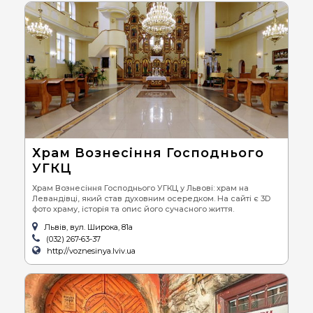
Храм Вознесіння Господнього
УГКЦ
Храм Вознесіння Господнього УГКЦ у Львові: храм на
Левандівці, який став духовним осередком. На сайті є 3D
фото храму, історія та опис його сучасного життя.
Львів, вул. Широка, 81а
(032) 267-63-37
http://voznesinya.lviv.ua