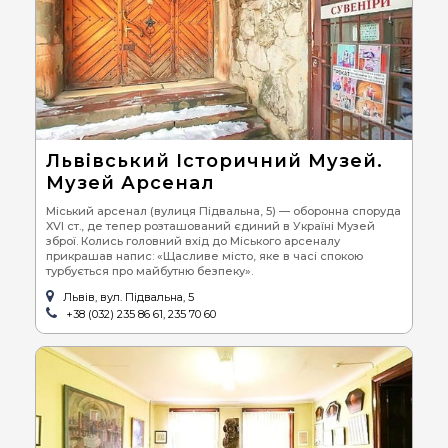
Львівський Історичний Музей.
Музей Арсенал
Міський арсенал (вулиця Підвальна, 5) — оборонна споруда
XVI ст., де тепер розташований єдиний в Україні Музей
зброї. Колись головний вхід до Міського арсеналу
прикрашав напис: «Щасливе місто, яке в часі спокою
турбується про майбутню безпеку».
Львів, вул. Підвальна, 5
+38 (032) 235 86 61, 235 70 60