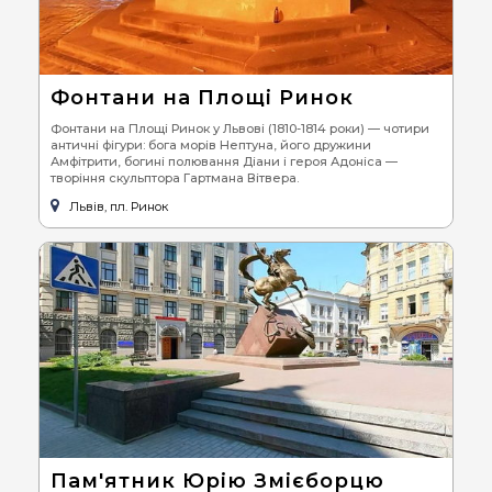
Фонтани на Площі Ринок
Фонтани на Площі Ринок у Львові (1810-1814 роки) — чотири
античні фігури: бога морів Нептуна, його дружини
Амфітрити, богині полювання Діани і героя Адоніса —
творіння скульптора Гартмана Вітвера.
Львів, пл. Ринок
Пам'ятник Юрію Змієборцю