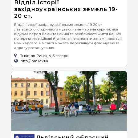
Відділ історії
західноукраїнських земель 19-
20 ст.
Відділ історії західноукраїнських земель 19-20 ст
Львівського історичного музею, наче чарівна скриня, яка
відкриє перед Вами таємниці та особливості життя наших
попередників. Цікаві й унікальні експонати запам'ятаються
Вам надовго. На сайті можете переглянути фото музею та
адресу розташування.
Львів, пл. Ринок, 4, 3 поверх
http://lhm.lviv.ua
Львівський обласний