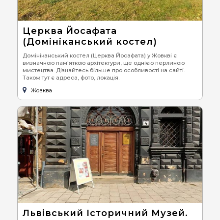
Церква Йосафата
(Домініканський костел)
Домініканський костел (Церква Йосафата) у Жовкві є
визначною пам'яткою архітектури, ще однією перлиною
мистецтва. Дізнайтесь більше про особливості на сайті.
Також тут є адреса, фото, локація.
Жовква
Львівський Історичний Музей.