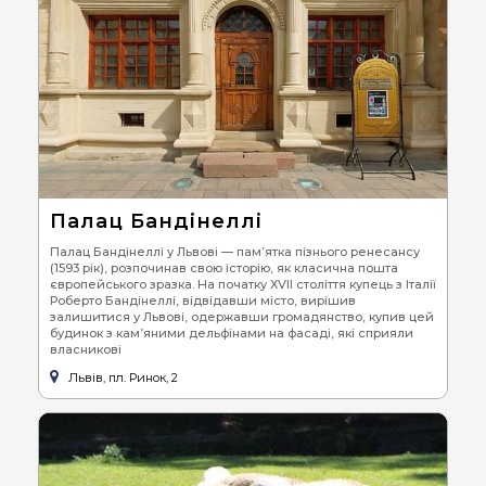
Палац Бандінеллі
Палац Бандінеллі у Львові — пам’ятка пізнього ренесансу
(1593 рік), розпочинав свою історію, як класична пошта
європейського зразка. На початку XVII століття купець з Італії
Роберто Бандінеллі, відвідавши місто, вирішив
залишитися у Львові, одержавши громадянство, купив цей
будинок з кам’яними дельфінами на фасаді, які сприяли
власникові
Львів, пл. Ринок, 2