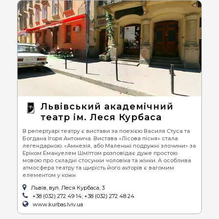
Львівський академічний
театр ім. Леся Курбаса
В репертуарі театру є вистави за поезією Василя Стуса та
Богдана Ігоря Антонича. Вистава «Лісова пісня» стала
легендарною. «Амнезія, або Маленькі подружні злочини» за
Еріком Емануелем Шміттом розповідає дуже простою
мовою про складні стосунки чоловіка та жінки. А особлива
атмосфера театру та щирість його акторів є вагомим
елементом у кожн
Львів, вул. Леся Курбаса, 3
+38 (032) 272 49 14; +38 (032) 272 48 24
www.kurbas.lviv.ua