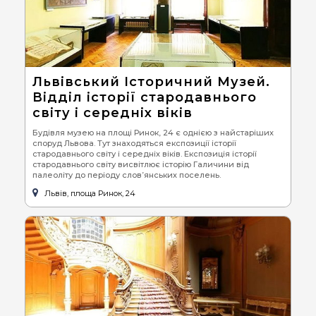
Львівський Історичний Музей.
Відділ історії стародавнього
світу і середніх віків
Будівля музею на площі Ринок, 24 є однією з найстаріших
споруд Львова. Тут знаходяться експозиції історії
стародавнього світу і середніх віків. Експозиція історії
стародавнього світу висвітлює історію Галичини від
палеоліту до періоду слов’янських поселень.
Львів, площа Ринок, 24