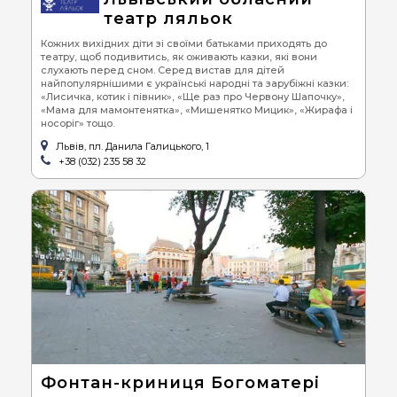
театр ляльок
Кожних вихідних діти зі своїми батьками приходять до
театру, щоб подивитись, як оживають казки, які вони
слухають перед сном. Серед вистав для дітей
найпопулярнішими є українські народні та зарубіжні казки:
«Лисичка, котик і півник», «Ще раз про Червону Шапочку»,
«Мама для мамонтенятка», «Мишенятко Мицик», «Жирафа і
носоріг» тощо.
Львів, пл. Данила Галицького, 1
+38 (032) 235 58 32
Фонтан-криниця Богоматері