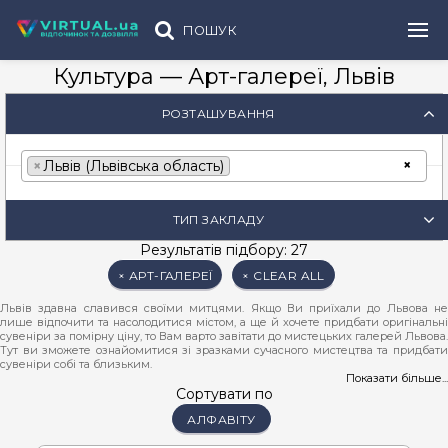
ПОШУК
Культура — Арт-галереї, Львів
РОЗТАШУВАННЯ
×
×
Львів (Львівська область)
ТИП ЗАКЛАДУ
Результатів підбору: 27
× АРТ-ГАЛЕРЕЇ
× CLEAR ALL
Львів здавна славився своїми митцями. Якщо Ви приїхали до Львова не
лише відпочити та насолодитися містом, а ще й хочете придбати оригінальні
сувеніри за помірну ціну, то Вам варто завітати до мистецьких галерей Львова.
Тут ви зможете ознайомитися зі зразками сучасного мистецтва та придбати
сувеніри собі та близьким.
Показати більше...
У галереях Львова до вашої уваги будуть представлені найкращі зразки
Сортувати по
живопису, графіки, кераміки, скла та текстильних виробів, які нагадуватимуть
АЛФАВІТУ
Вам про незабутню атмосферу Львова. Картинами з краєвидами Львова,
оригінальними прикрасами ручної роботи, виробами львівських різьбярів чи