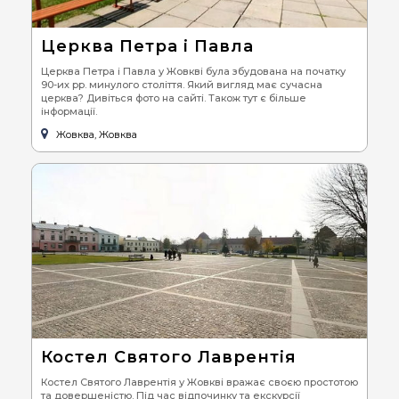
Церква Петра і Павла
Церква Петра і Павла у Жовкві була збудована на початку
90-их рр. минулого століття. Який вигляд має сучасна
церква? Дивіться фото на сайті. Також тут є більше
інформації.
Жовква, Жовква
Костел Святого Лаврентія
Костел Святого Лаврентія у Жовкві вражає своєю простотою
та довершеністю. Під час відпочинку та екскурсії