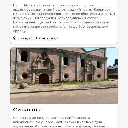
На пл. Митній у Львові стоїть скромний за своєю
архітектурою тринефний одноапсидний костел Кларисок
(1607 р.). У його спорудженні, правдоподібно, брали участь ті
ж будівничі, які зводили і Бернардинський костел —
Бернард Авелідес та Павло Римлянин, оскільки жіночий
монастир кларисок також належав до бернардинського
ордену.
Львів, вул. Личаківська, 2
Синагога
Синагога у Жовкві вважається найбільшою та
найкрасивішою у Європі. Хоч і значна її частина була
зруйнована, Ви таки можете побачити її фасад. На сайті є