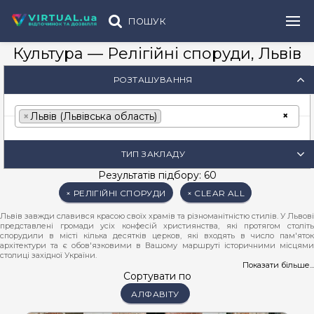
ПОШУК
Культура — Релігійні споруди, Львів
РОЗТАШУВАННЯ
×
×
Львів (Львівська область)
ТИП ЗАКЛАДУ
Результатів підбору: 60
× РЕЛІГІЙНІ СПОРУДИ
× CLEAR ALL
Львів завжди славився красою своїх храмів та різноманітністю стилів. У Львові
представлені громади усіх конфесій християнства, які протягом століть
спорудили в місті кілька десятків церков, які входять в число пам'яток
архітектури та є обов'язковими в Вашому маршруті історичними місцями
столиці західної України.
Показати більше...
Серед найцікавіших відзначаються кафедральні храми греко-католицької,
Сортувати по
римо-католицької та вірменської церков Львова. Проте поруч розташовані і
АЛФАВІТУ
інші мальовничі пам'ятки архітектури. Під деякими церквами, як от під
собором святого Юра, знаходять таємничі підземелля, куди Ви можете