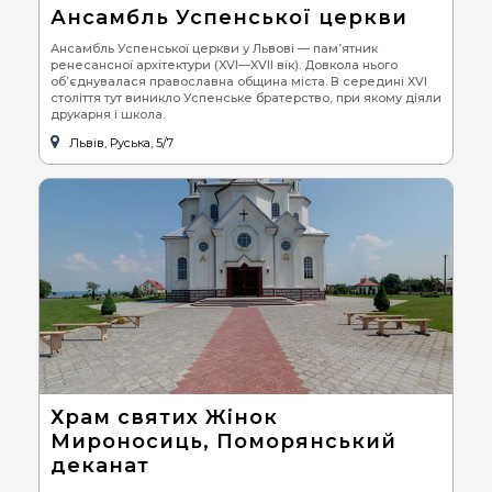
Ансамбль Успенської церкви
Ансамбль Успенської церкви у Львові — пам’ятник
ренесансної архітектури (XVI—XVII вік). Довкола нього
об’єднувалася православна община міста. В середині XVI
століття тут виникло Успенське братерство, при якому діяли
друкарня і школа.
Львів, Руська, 5/7
Храм святих Жінок
Мироносиць, Поморянський
деканат