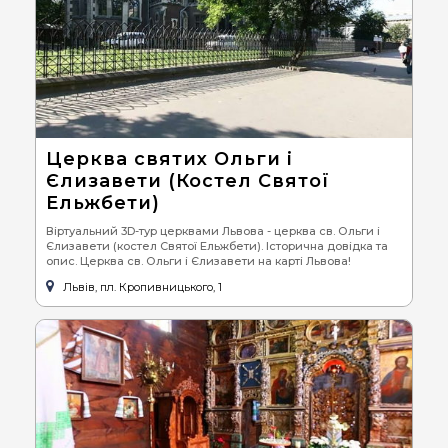
Церква святих Ольги і
Єлизавети (Костел Святої
Ельжбети)
Віртуальний 3D-тур церквами Львова - церква св. Ольги і
Єлизавети (костел Святої Ельжбети). Історична довідка та
опис. Церква св. Ольги і Єлизавети на карті Львова!
Львів, пл. Кропивницького, 1