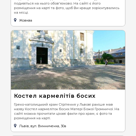
подивіться на нього обов'язково. На сайті є його
розміщення на карті та фото, щоб Ви краще зорієнтувались
на місці.
Жовква
Костел кармелітів босих
Греко-католицький храм Стрітення у Львові раніше мав
назву Костел кармеліток босих Матері Божої Громничої. На
сайті можна прочитати цікаві факти про храм, є фото та
розміщення на карті.
Львів, вул. Винниченка, 30а