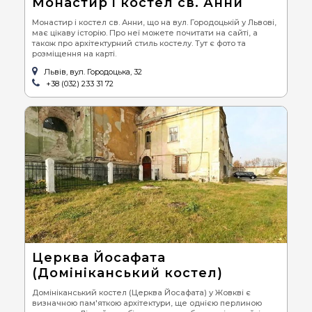
Монастир і костел св. Анни
Монастир і костел св. Анни, що на вул. Городоцькій у Львові,
має цікаву історію. Про неї можете почитати на сайті, а
також про архітектурний стиль костелу. Тут є фото та
розміщення на карті.
Львів, вул. Городоцька, 32
+38 (032) 233 31 72
Церква Йосафата
(Домініканський костел)
Домініканський костел (Церква Йосафата) у Жовкві є
визначною пам'яткою архітектури, ще однією перлиною