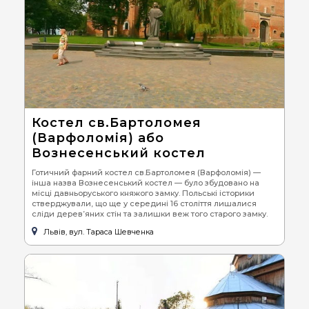
Костел св.Бартоломея
(Варфоломія) або
Вознесенський костел
Готичний фарний костел св.Бартоломея (Варфоломія) —
інша назва Вознесенський костел — було збудовано на
місці давньоруського княжого замку. Польські історики
стверджували, що ще у середині 16 століття лишалися
сліди дерев’яних стін та залишки веж того старого замку.
Львів, вул. Тараса Шевченка