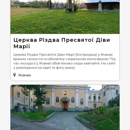
Церква Різдва Пресвятої Діви
Марії
Церква Різдва Пресвятої Діви Марії (Богородиці) у Жовкві
вражає своєю по-особливому сакральною атмосферою. Під
час екскурсії у Жовкві обов'язково сюди завітайте. На сайті
є розміщення на карті та фото храму.
Жовква