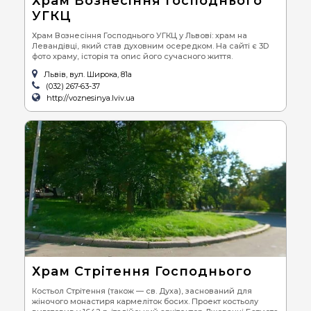
Храм Вознесіння Господнього
УГКЦ
Храм Вознесіння Господнього УГКЦ у Львові: храм на
Левандівці, який став духовним осередком. На сайті є 3D
фото храму, історія та опис його сучасного життя.
Львів, вул. Широка, 81а
(032) 267-63-37
http://voznesinya.lviv.ua
Храм Стрітення Господнього
Костьол Стрітення (також — св. Духа), заснований для
жіночого монастиря кармеліток босих. Проект костьолу