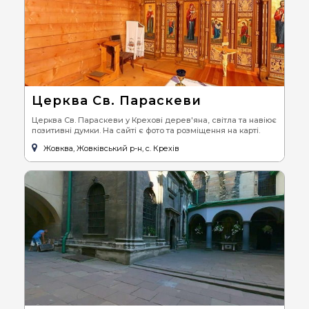
Церква Св. Параскеви
Церква Св. Параскеви у Крехові дерев'яна, світла та навіює
позитивні думки. На сайті є фото та розміщення на карті.
Жовква, Жовківський р-н, с. Крехів