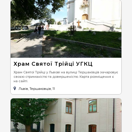
Храм Святої Трійці УГКЦ
Храм Святої Трійці у Львові на вулиці Тершаківців зачаровує
своєю стриманістю та довершеністю. Карта розміщення є
на сайті.
Львів, Тершаковців, 11