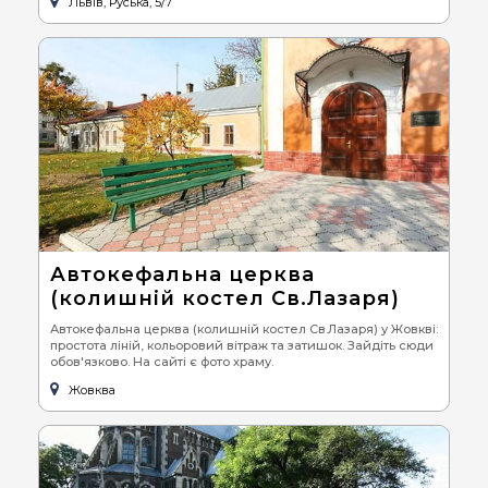
Львів, Руська, 5/7
Автокефальна церква
(колишній костел Св.Лазаря)
Автокефальна церква (колишній костел Св.Лазаря) у Жовкві:
простота ліній, кольоровий вітраж та затишок. Зайдіть сюди
обов'язково. На сайті є фото храму.
Жовква