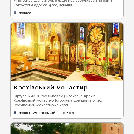
мистецтва. Дізнайтесь більше про особливості на сайті.
Також тут є адреса, фото, локація.
Жовква
Крехівський монастир
Віртуальний 3D-тур Львовом (Жовква, с. Крехів) -
Крехівський монастир. Історична довідка та опис.
Крехівський монастир на карті!
Жовква, Жовківський р-н, с. Крехів