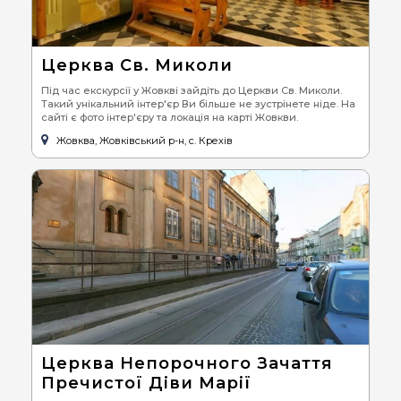
Церква Св. Миколи
Під час екскурсії у Жовкві зайдіть до Церкви Св. Миколи.
Такий унікальний інтер'єр Ви більше не зустрінете ніде. На
сайті є фото інтер'єру та локація на карті Жовкви.
Жовква, Жовківський р-н, с. Крехів
Церква Непорочного Зачаття
Пречистої Діви Марії