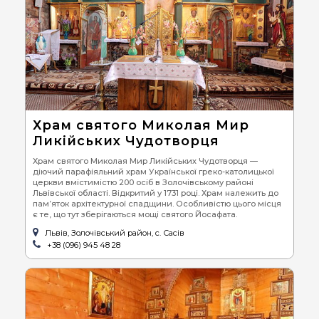
Храм святого Миколая Мир
Ликійських Чудотворця
Храм святого Миколая Мир Ликійських Чудотворця —
діючий парафіяльний храм Української греко-католицької
церкви вмістимістю 200 осіб в Золочівському районі
Львівської області. Відкритий у 1731 році. Храм належить до
пам’яток архітектурної спадщини. Особливістю цього місця
є те, що тут зберігаються мощі святого Йосафата.
Львів, Золочівський район, с. Сасів
+38 (096) 945 48 28