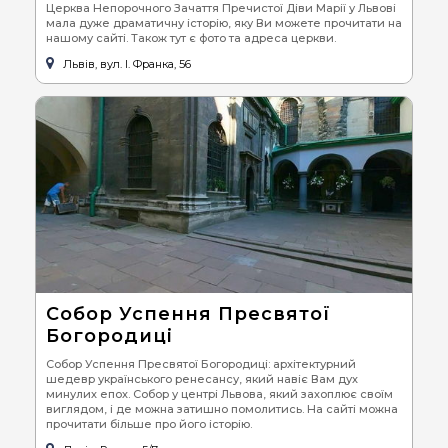
Церква Непорочного Зачаття Пречистої Діви Марії у Львові
мала дуже драматичну історію, яку Ви можете прочитати на
нашому сайті. Також тут є фото та адреса церкви.
Львів, вул. І. Франка, 56
Собор Успення Пресвятої
Богородиці
Собор Успення Пресвятої Богородиці: архітектурний
шедевр українського ренесансу, який навіє Вам дух
минулих епох. Собор у центрі Львова, який захоплює своїм
виглядом, і де можна затишно помолитись. На сайті можна
прочитати більше про його історію.