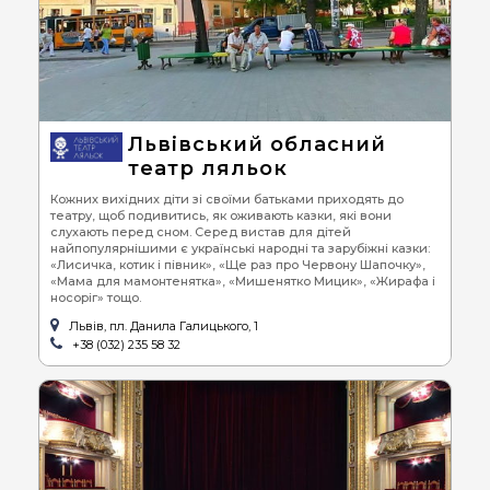
Львівський обласний
театр ляльок
Кожних вихідних діти зі своїми батьками приходять до
театру, щоб подивитись, як оживають казки, які вони
слухають перед сном. Серед вистав для дітей
найпопулярнішими є українські народні та зарубіжні казки:
«Лисичка, котик і півник», «Ще раз про Червону Шапочку»,
«Мама для мамонтенятка», «Мишенятко Мицик», «Жирафа і
носоріг» тощо.
Львів, пл. Данила Галицького, 1
+38 (032) 235 58 32