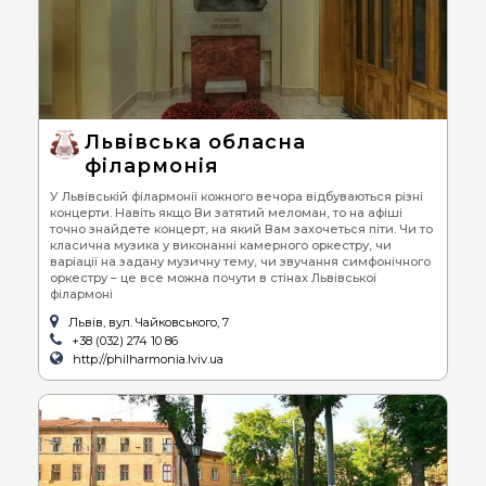
Львівська обласна
філармонія
У Львівській філармонії кожного вечора відбуваються різні
концерти. Навіть якщо Ви затятий меломан, то на афіші
точно знайдете концерт, на який Вам захочеться піти. Чи то
класична музика у виконанні камерного оркестру, чи
варіації на задану музичну тему, чи звучання симфонічного
оркестру – це все можна почути в стінах Львівської
філармоні
Львів, вул. Чайковського, 7
+38 (032) 274 10 86
http://philharmonia.lviv.ua