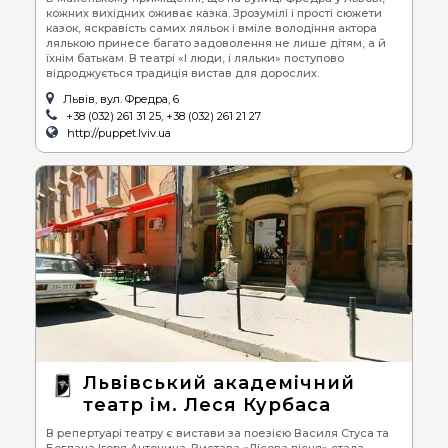
кожних вихідних оживає казка. Зрозумілі і прості сюжети
казок, яскравість самих ляльок і вміле володіння актора
лялькою принесе багато задоволення не лише дітям, а й
їхнім батькам. В театрі «І люди, і ляльки» поступово
відроджується традиція вистав для дорослих.
Львів, вул. Фредра, 6
+38 (032) 261 31 25, +38 (032) 261 21 27
http://puppet.lviv.ua
Львівський академічний
театр ім. Леся Курбаса
В репертуарі театру є вистави за поезією Василя Стуса та
Богдана Ігоря Антонича. Вистава «Лісова пісня» стала