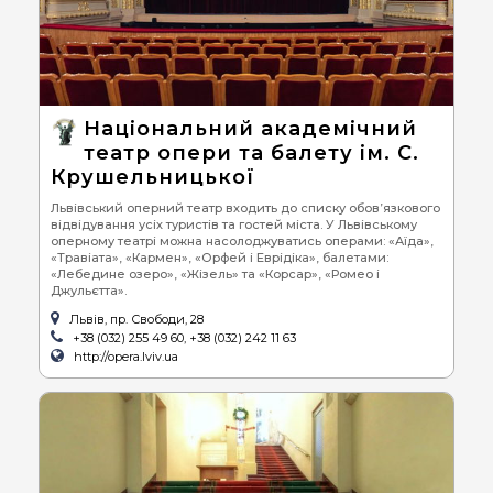
Національний академічний
театр опери та балету ім. С.
Крушельницької
Львівський оперний театр входить до списку обов’язкового
відвідування усіх туристів та гостей міста. У Львівському
оперному театрі можна насолоджуватись операми: «Аїда»,
«Травіата», «Кармен», «Орфей і Еврідіка», балетами:
«Лебедине озеро», «Жізель» та «Корсар», «Ромео і
Джульєтта».
Львів, пр. Свободи, 28
+38 (032) 255 49 60, +38 (032) 242 11 63
http://opera.lviv.ua