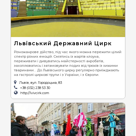
Львівський Державний Цирк
Різножанрове дійство, під час якого можна пережити цілий
спектр різних емоцій. Сміятись із жартів клоуна,
переживати і дивуватись майстерності акробатів,
захоплюватись і затамовувати подих від трюків із хижими
тваринами… До Львівського цирку регулярно приїжджають
на гастролі циркові трупи і з України, і з Європи.
Львів, вул. Городоцька, 83
+38 (032) 238 53 30
http://lvivcirk.com