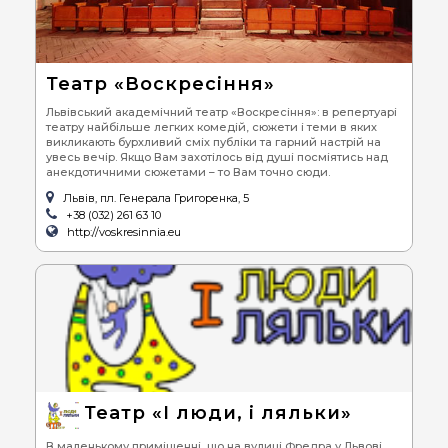
Театр «Воскресіння»
Львівський академічний театр «Воскресіння»: в репертуарі
театру найбільше легких комедій, сюжети і теми в яких
викликають бурхливий сміх публіки та гарний настрій на
увесь вечір. Якщо Вам захотілось від душі посміятись над
анекдотичними сюжетами – то Вам точно сюди.
Львів, пл. Генерала Григоренка, 5
+38 (032) 261 63 10
http://voskresinnia.eu
Театр «І люди, і ляльки»
В маленькому приміщенні, що на вулиці Фредра у Львові,