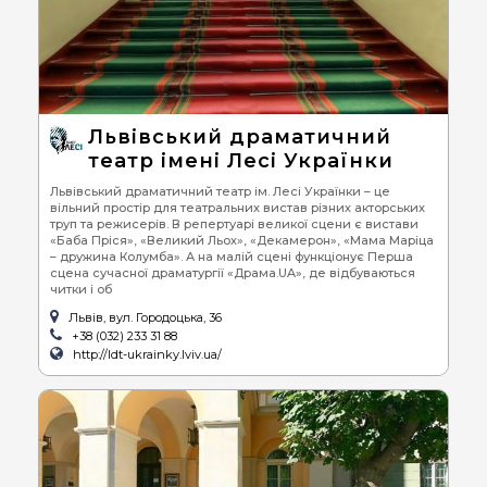
Львівський драматичний
театр імені Лесі Українки
Львівський драматичний театр ім. Лесі Українки – це
вільний простір для театральних вистав різних акторських
труп та режисерів. В репертуарі великої сцени є вистави
«Баба Пріся», «Великий Льох», «Декамерон», «Мама Маріца
– дружина Колумба». А на малій сцені функціонує Перша
сцена сучасної драматургії «Драма.UA», де відбуваються
читки і об
Львів, вул. Городоцька, 36
+38 (032) 233 31 88
http://ldt-ukrainky.lviv.ua/