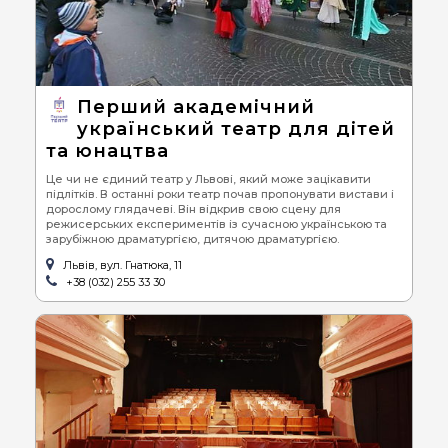
Перший академічний
український театр для дітей
та юнацтва
Це чи не єдиний театр у Львові, який може зацікавити
підлітків. В останні роки театр почав пропонувати вистави і
дорослому глядачеві. Він відкрив свою сцену для
режисерських експериментів із сучасною українською та
зарубіжною драматургією, дитячою драматургією.
Львів, вул. Гнатюка, 11
+38 (032) 255 33 30