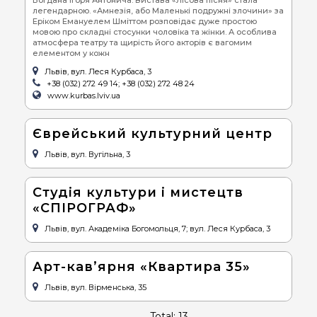
легендарною. «Амнезія, або Маленькі подружні злочини» за
Еріком Емануелем Шміттом розповідає дуже простою
мовою про складні стосунки чоловіка та жінки. А особлива
атмосфера театру та щирість його акторів є вагомим
елементом у кожн
Львів, вул. Леся Курбаса, 3
+38 (032) 272 49 14; +38 (032) 272 48 24
www.kurbas.lviv.ua
Єврейський культурний центр
Львів, вул. Вугільна, 3
Студія культури і мистецтв
«СПІРОГРАФ»
Львів, вул. Академіка Богомольця, 7; вул. Леся Курбаса, 3
Арт-кав’ярня «Квартира 35»
Львів, вул. Вірменська, 35
Total: 13