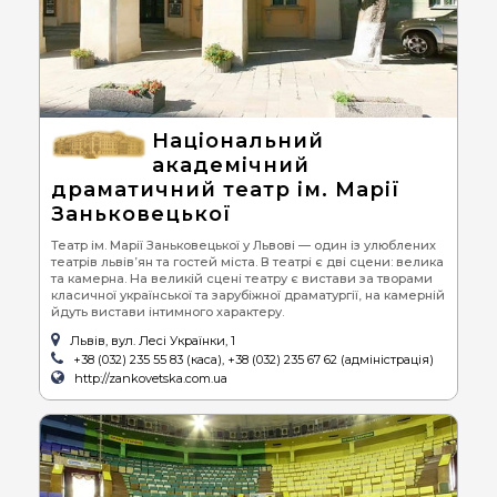
Національний
академічний
драматичний театр ім. Марії
Заньковецької
Театр ім. Марії Заньковецької у Львові — один із улюблених
театрів львів’ян та гостей міста. В театрі є дві сцени: велика
та камерна. На великій сцені театру є вистави за творами
класичної української та зарубіжної драматургії, на камерній
йдуть вистави інтимного характеру.
Львів, вул. Лесі Українки, 1
+38 (032) 235 55 83 (каса), +38 (032) 235 67 62 (адміністрація)
http://zankovetska.com.ua