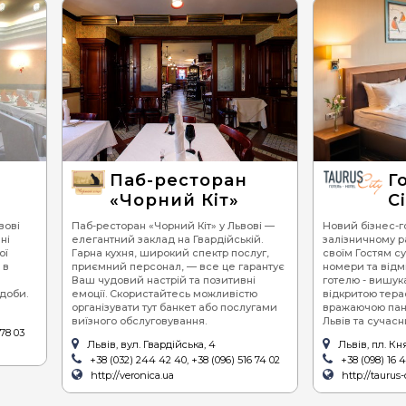
Паб-ресторан
Г
«Чорний Кіт»
Сі
вові
Паб-ресторан «Чорний Кіт» у Львові —
Новий бізнес-го
ні
елегантний заклад на Гвардійській.
залізничному р
ої
Гарна кухня, широкий спектр послуг,
своїм Гостям с
 в
приємний персонал, — все це гарантує
номери та відм
Ваш чудовий настрій та позитивні
готелю - вишук
доби.
емоції. Скористайтесь можливістю
відкритою тера
організувати тут банкет або послугами
вражаючою пан
виїзного обслуговування.
Львів та сучас
 78 03
Львів, вул. Гвардійська, 4
Львів, пл. Кн
+38 (032) 244 42 40, +38 (096) 516 74 02
+38 (098) 16 
http://veronica.ua
http://taurus