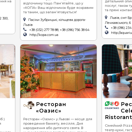
ення на
детальний опис
відпочинку тощо. Пам’ятайте, що у
послуг, також т
«КОПА» Ваш відпочинок буде яскравим
та прямі контак
та таким, що запам’ятовується!
Львів, смт Бр
2 300,
Пасіки Зубрицькі, кільцева дорога-
Ленкавського, 6
Львів
+38 (096) 234
+38 (032) 277 78 88, +38 (096) 756 38 64
http://aquariu
http://kopa.com.ua
Ресторан
Рес
«Оазис»
Cel
Ristoran
б )
Ресторан «Оазис» у Львові — місце для
я
проведення банкету, весілля, Дня
Сімейний Pizza 
народження або дитячого свята. В
театр кухні, г