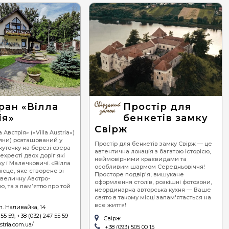
ран «Вілла
Простір для
ія»
бенкетів замку
Свірж
Австрія» («Villa Austria»)
ряни) розташований у
Простір для бенкетів замку Свірж — це
уточку на березі озера
автентична локація з багатою історією,
ехресті двох доріг які
неймовірними краєвидами та
у і Малечковичі. «Вілла
особливим шармом Середньовіччя!
ісце, яке створене зі
Просторе подвір'я, вишукане
величну Австро-
оформлення столів, розкішні фотозони,
ю, та з пам’яттю про той
неординарна авторська кухня — Ваше
свято в такому місці запам'ятається на
все життя!
л. Наливайка, 14
55 59, +38 (032) 247 55 59
Свірж
ustria.com.ua/
+38 (093) 505 00 15