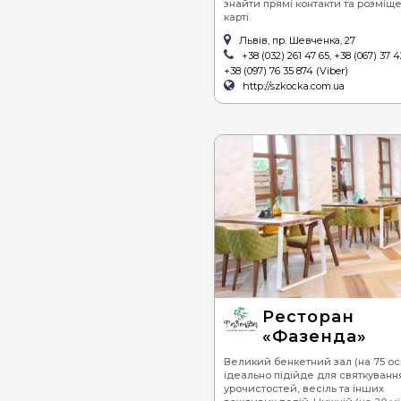
знайти прямі контакти та розміщ
карті.
Львів, пр. Шевченка, 27
+38 (032) 261 47 65, +38 (067) 37 4
+38 (097) 76 35 874 (Viber)
http://szkocka.com.ua
Ресторан
«Фазенда»
Великий бенкетний зал (на 75 осі
ідеально підійде для святкуванн
урочистостей, весіль та інших