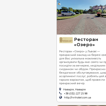
Ресторан
«Озеро»
Ресторан «Озеро» у Львові —
прекрасний заклад на березі озе
для Вас унікальна можливість
організувати будь-яке свято чи п
посидіти за вечерею, недільним
сніданком чи обідом. Прекрасна 
бездоганне обслуговування, ши
асортимент послуг, роблять цей 
гарним варіантом, щоб провести
прекрасний вечір.
Наварія, Наварія
+38 (032) 227 25 98
http://nnhotel.com.ua