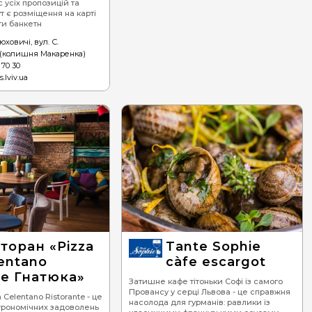
 усіх пропозицій та
ут є розміщення на карті
ти банкетн
юховичі, вул. С.
 (колишня Макаренка)
 70 30
s.lviv.ua
торан «Pizza
Tante Sophie
entano
càfe escargot
te Гнатюка»
Затишне кафе тітоньки Софі із самого
Провансу у серці Львова - це справжня
Celentano Ristorante - це
насолода для гурманів: равлики із
астрономічних задоволень