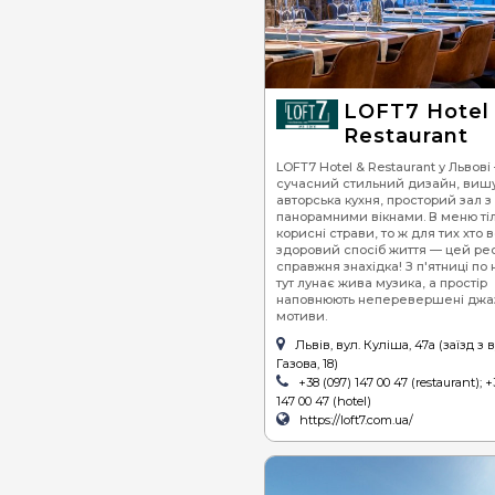
LOFT7 Hotel
Restaurant
LOFT7 Hotel & Restaurant у Львові
сучасний стильний дизайн, виш
авторська кухня, просторий зал з
панорамними вікнами. В меню ті
корисні страви, то ж для тих хто 
здоровий спосіб життя — цей ре
справжня знахідка! З п'ятниці по
тут лунає жива музика, а простір
наповнюють неперевершені джа
мотиви.
Львів, вул. Куліша, 47а (заїзд з в
Газова, 18)
+38 (097) 147 00 47 (restaurant); +
147 00 47 (hotel)
https://loft7.com.ua/