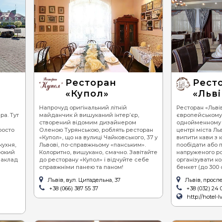
Ресторан
Рест
«Купол»
«Льві
Напрочуд оригінальний літній
Ресторан «Льві
ра. Тут
майданчик й вишуканий інтер’єр,
європейському
створений відомим дизайнером
однойменному г
росто
Оленою Турянською, роблять ресторан
центрі міста Ль
«Купол», що на вулиці Чайковського, 37 у
випити кави з 
кухня,
Львові, по-справжньому «панським».
пообідати або 
рокий
Колоритно, вишукано, смачно. Завітайте
напруженого ро
заклад
до ресторану «Купол» і відчуйте себе
організувати к
справжніми панею та паном!
бенкет (до 300 о
Львів, вул. Цитадельна, 37
Львів, проспе
+38 (066) 387 55 37
+38 (032) 24 0
http://hotel-l