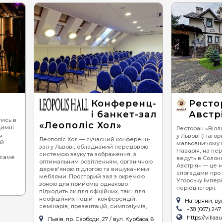
Конференц-
Ресто
і банкет-зал
Австр
тись в
«Леополіс Хол»
димні
Ресторан «Вілла 
ь
у Львові (Наго
Леополіс Хол — сучасний конференц-
ій
мальовничому к
зал у Львові, обладнаний передовою
Наварія, на пер
системою звуку та зображення, з
 саме
ведуть в Солонк
оптимальним освітленням, органічною
Австрія» — це м
дерев'яною підлогою та вишуканими
спогадами про 
меблями. Просторий зал з окремою
Угорську Імпері
зоною для прийомів однаково
період історії.
підходить як для офіційних, так і для
неофіційних подій - конференцій,
Нагоряни, ву
семінарів, презентацій, симпозіумів,
+38 (067) 247 
https://villaa
Львів, пр. Свободи, 27 / вул. Курбаса, 6