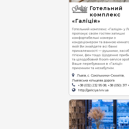
Готельний
комплекс
«Галіція»
Готельний комплекс «Галіція» у Л
пропонує своїм гостям затишні
комфортабельні номери з
кондеціонером та ванною кімнато
якій Ви знайдете всі банні
приналежності — рушники, засо
гігієни, фен тощо. Щоденне приб
та цілодобовий Room-service зро
Ваше перебування в «Галіції»
приємним та незабутнім.
Львів, с. Сокільники-Скнилів,
Львівська кільцева дорога
+38 (032) 232 95 08, +38 (050) 317 
http://galiciya.lviv.ua