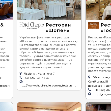
 &
Ресторан
Рес
«Шопен»
«Го
 —
Українське фюжн-меню в ресторані
Ресторан «Гости
укана
«Шопен» — це переосмислений погляд
(Оброшино) — с
на страви традиційної кухні, а з багатої
те, що атмосфер
льки
винної карти закладу ви зможете
по-домашньому 
веде
обрати собі ідеальне доповнення до
майданчик доз
сторан
трапези. Гучний банкет або ж камерне
свіжому повітрі
 неділю
сімейне свято в цьому закладі — це
виконаний в т
справжня подія: яскраві спогади та
українському с
зові
чудові світлини гарантовано!
для святкування
просто зустріче
Львів, пл. Маланюка, 7
ул.
Оброшине, с.
+38 (067) 371 43 30
Самбірська, 51 (
http://www.chopinhotel.com.ua/restaurant
38 (067)
доїжджаючи до 
+38 (067) 707
http://gostyn