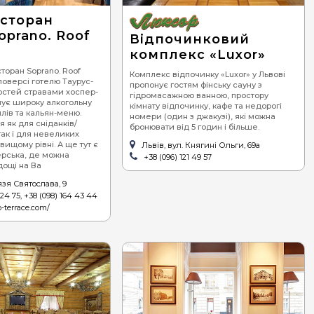
редземноморська
сторан
oprano. Roof
Відпочинковий
гетеріанська
комплекс «Luxor»
оран Soprano. Roof
Комплекс відпочинку «Luxor» у Львові
 поверсі готелю Таурус-
пропонує гостям фінську сауну з
Гостей стравами хоспер-
гідромасажною ванною, простору
ує широку алкогольну
кімнату відпочинку, кафе та недорогі
лів та кальян-меню.
номери (один з джакузі), які можна
я як для сніданків/
бронювати від 5 годин і більше.
так і для невеликих
вищому рівні. А ще тут є
Львів, вул. Княгині Ольги, 69а
ерська, де можна
+38 (096) 121 49 57
ощі на Ва
язя Святослава, 9
 24 75, +38 (098) 164 43 44
o-terrace.com/