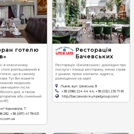
оран готелю
Ресторація
в»
Бачевських
в» в класичному
Ресторація «Бачевських»: докладно про
 стилі розташований в
послуги і локації ресторану, меню страв
отелі, що в самому
з цінами, прямі контакти, адреса,
вова. Тут Ви можете
розміщення на карті.
коханою людиною,
Львів, вул. Шевська, 8
повечеряти після
+38 (098) 224 44 44, +38 (032) 235 71 81
бочого дня, а також
орпоратив або сімейний
http://baczewski.kumpelgroup.com/
сіб!)
кт Чорновола, 7
8 282; +38 (097) 41 78 631
viv.com.ua