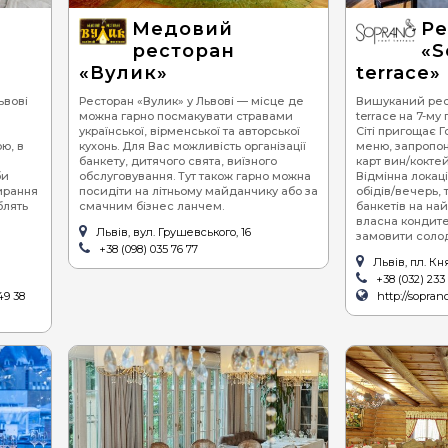
піца
се
Медовий
Ре
ресторан
«S
суші
ве
«Вулик»
terrace»
бургери / сендвічі
ьвові
Ресторан «Вулик» у Львові — місце де
Вишуканий рест
можна гарно посмакувати стравами
terrace на 7-му
барбекю (шашлик,
української, вірменської та авторської
Сіті пригощає 
гриль)
ю, в
кухонь. Для Вас можливість організації
меню, запропон
банкету, дитячого свята, виїзного
карт вин/коктей
стейки
би
обслуговування. Тут також гарно можна
Відмінна локаці
ирання
посидіти на літньому майданчику або за
обідів/вечерь, 
равлики
блять
смачним бізнес ланчем.
банкетів на най
власна кондит
устриці
Львів, вул. Грушевського, 16
замовити солод
+38 (098) 035 76 77
Львів, пл. Кн
хінкалі
+38 (032) 233
49 38
http://sopran