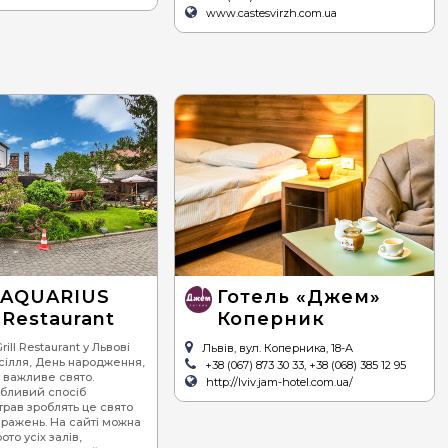
www.castesvirzh.com.ua
 AQUARIUS
Готель «Джем»
l Restaurant
Коперник
ill Restaurant у Львові
Львів, вул. Коперника, 18-А
есілля, День народження,
+38 (067) 873 30 33, +38 (068) 385 12 95
 важливе свято.
http://lviv.jam-hotel.com.ua/
обливий спосіб
трав зроблять це свято
ражень. На сайті можна
ото усіх залів,