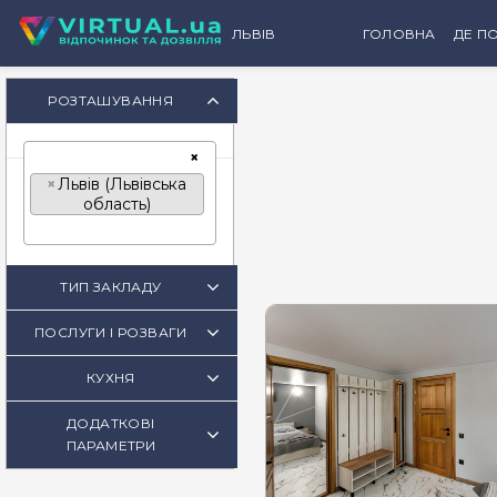
ЛЬВІВ
ГОЛОВНА
ДЕ ПО
К
РОЗТАШУВАННЯ
×
×
Львів (Львівська
область)
ТИП ЗАКЛАДУ
ПОСЛУГИ І РОЗВАГИ
КУХНЯ
ДОДАТКОВІ
ПАРАМЕТРИ