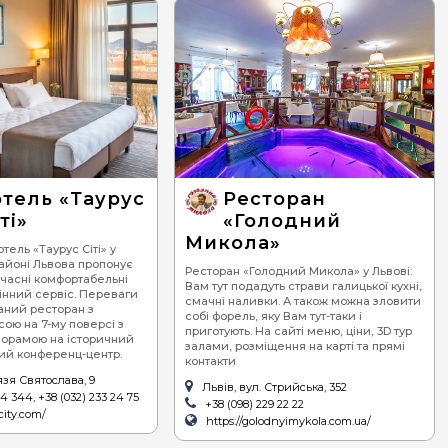
отель «Таурус
Ресторан
ті»
«Голодний
Микола»
тель «Таурус Сіті» у
айоні Львова пропонує
Ресторан «Голодний Микола» у Львові:
учасні комфортабельні
Вам тут подадуть страви галицької кухні,
інний сервіс. Переваги
смачні наливки. А також можна зловити
аний ресторан з
собі форель, яку Вам тут-таки і
сою на 7-му поверсі з
приготують. На сайті меню, ціни, 3D тур
орамою на історичний
залами, розміщення на карті та прямі
ний конференц-центр.
контакти
язя Святослава, 9
Львів, вул. Стрийська, 352
44 344, +38 (032) 233 24 75
+38 (098) 229 22 22
-city.com/
https://golodnyimykola.com.ua/