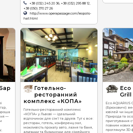
+38 (032) 245 20 36, +38 (032) 295 88 12,
+38 (050) 370 27 26
http://www.operapassage.com/leopolis-
hall.html
Бар
Готельно-
Eco
ресторанний
Gril
комплекс «КОПА»
і
Eco AQUARIUS Gr
'єр,
(Брюховичі): в
Готельно-ресторанний комплекс
хороша
ювілей чи інше
«КОПА» у Львові — ідеальний
ння —
Природа та ос
відпочинок для сім’ї та друзів. Тут є все:
м
приготування с
ресторан, готель, конференц-зал,
повним нових в
можливість прокату авто, лазня та баня,
у,
проглянути 3D ф
альтанки та будиночки для сімейного