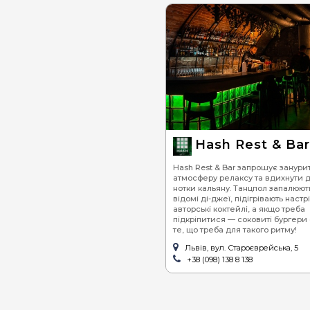
Hash Rest & Bar
Hash Rest & Bar запрошує занури
атмосферу релаксу та вдихнути 
нотки кальяну. Танцпол запалюют
відомі ді-джеї, підігрівають настр
авторські коктейлі, а якщо треба
підкріпитися — соковиті бургери
те, що треба для такого ритму!
Львів, вул. Староєврейська, 5
+38 (098) 138 8 138