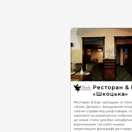
Ресторан & 
«Шкоцька»
Ресторан & Бар «Шкоцька» в готел
«Атлас Делюкс»: вишуканий інтер
смачні страви від шеф-повара, 
компанія чи роматничне побаче
це може стати для Вас незабутні
відпочинком. На сайті можна
переглянути фотографії ресторан