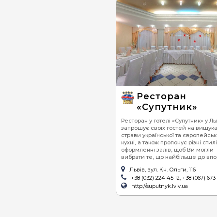
Ресторан
«Супутник»
Ресторан у готелі «Супутник» у Ль
запрошує своїх гостей на вишука
страви української та європейськ
кухні, а також пропонує різні стилі
оформленні залів, щоб Ви могли
вибрати те, що найбільше до впо
Львів, вул. Кн. Ольги, 116
+38 (032) 224 45 12, +38 (067) 673
http://suputnyk.lviv.ua