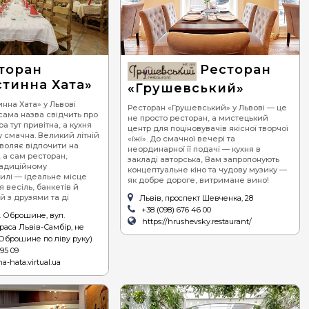
торан
Ресторан
стинна Хата»
«Грушевський»
нна Хата» у Львові
Ресторан «Грушевський» у Львові — це
ама назва свідчить про
не просто ресторан, а мистецький
а тут привітна, а кухня
центр для поціновувачів якісної творчої
смачна. Великий літній
«їжі». До смачної вечері та
воляє відпочити на
неординарної її подачі — кухня в
, а сам ресторан,
закладі авторська, Вам запропонують
радиційному
концептуальне кіно та чудову музику —
тилі — ідеальне місце
як добре дороге, витримане вино!
 весіль, банкетів й
й з друзями та ді
Львів, проспект Шевченка, 28
+38 (098) 676 46 00
 Оброшине, вул.
https://hrushevsky.restaurant/
траса Львів-Самбір, не
Оброшине по ліву руку)
 95 09
na-hata.virtual.ua