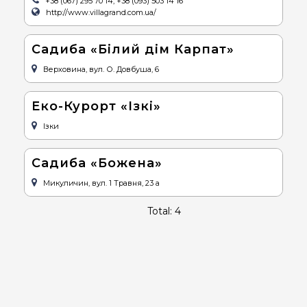
+38 (067) 295 70 14, +38 (093) 503 14 16
http://www.villagrand.com.ua/
Cадиба «Білий дім Карпат»
Верховина, вул. О. Довбуша, 6
Еко-Курорт «Ізкі»
Ізки
Cадиба «Божена»
Микуличин, вул. 1 Травня, 23 а
Total: 4