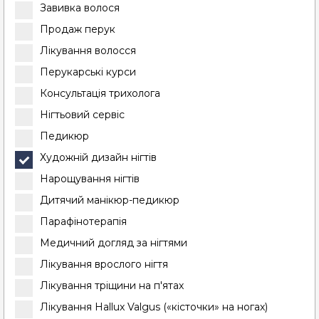
Завивка волося
Продаж перук
Лікування волосся
Перукарські курси
Консультація трихолога
Нігтьовий сервіс
Педикюр
Художній дизайн нігтів
Нарощування нігтів
Дитячий манікюр-педикюр
Парафінотерапія
Медичний догляд за нігтями
Лікування врослого нігтя
Лікування тріщини на п'ятах
Лікування Hallux Valgus («кісточки» на ногах)