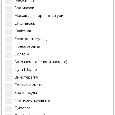
Масаж тіла
Spa-масаж
Масаж для корекції фігури
LPG масаж
Кавітація
Електростимуляція
Пресотерапія
Солярій
Автозасмага (спрей-засмага)
Душ Шарко
Винотерапія
Соляна кімната
Spa-капсула
Фітнес-консультант
Дієтолог