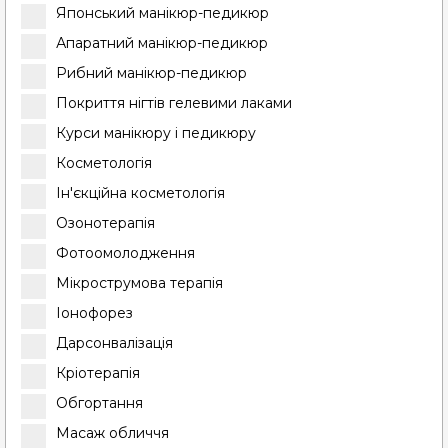
Японський манікюр-педикюр
Апаратний манікюр-педикюр
Рибний манікюр-педикюр
Покриття нігтів гелевими лаками
Курси манікюру і педикюру
Косметологія
Ін'єкційна косметологія
Озонотерапія
Фотоомолодження
Мікрострумова терапія
Іонофорез
Дарсонвалізація
Кріотерапія
Обгортання
Масаж обличчя