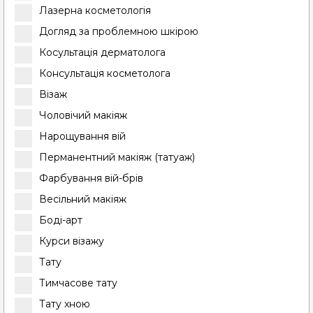
Лазерна косметологія
Догляд за проблемною шкірою
Косультація дерматолога
Консультація косметолога
Візаж
Чоловічий макіяж
Нарощування вій
Перманентний макіяж (татуаж)
Фарбування вій-брів
Весільний макіяж
Боді-арт
Курси візажу
Тату
Тимчасове тату
Тату хною