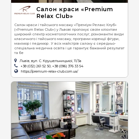
Салон краси «Premium
Relax Club»
Салон краси і тайського масажу «Преміум Релакс Клуб»
(«Premium Relax Club») у Львові пропонує своїм клієнтам
широкий спектр косметологічних послуг, різноманітні види
класичного і тайського масажу, програми корекції фігури,
манікюр і педикюр . У всіх майстрів салону є середньо-
спеціальна медична освіта і це гарантує бажаний результат
та бе
Львів, вул. С. Крушельницької, 11/3а
+38 (032) 261 52 50, +38 (096) 376 33 54
https://premium-relax-club.com.ua/