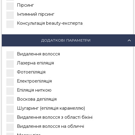
Пірсинг
Інтимний пірсинг
Консультація beauty-експерта
ДОДАТКОВІ ПАРАМЕТРИ
Видалення волосся
Лазерна епіляція
Фотоепіляція
Електроепіляція
Епіляція ниткою
Воскова депіляція
Шугаринг (епіляція карамеллю)
Видалення волосся з області бікіні
Видалення волосся на обличчі