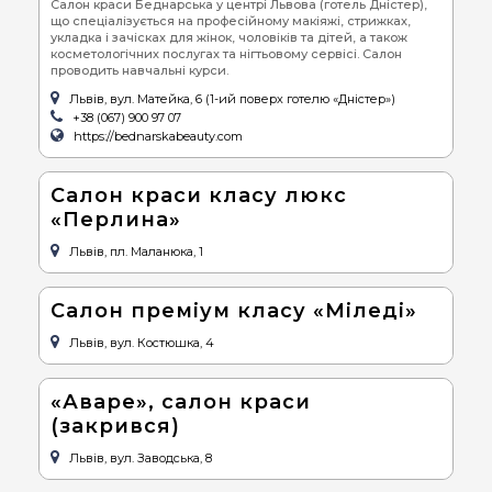
Салон краси Беднарська у центрі Львова (готель Дністер),
що спеціалізується на професійному макіяжі, стрижках,
укладка і зачісках для жінок, чоловіків та дітей, а також
косметологічних послугах та нігтьовому сервісі. Салон
проводить навчальні курси.
Львів, вул. Матейка, 6 (1-ий поверх готелю «Дністер»)
+38 (067) 900 97 07
https://bednarskabeauty.com
Салон краси класу люкс
«Перлина»
Львів, пл. Маланюка, 1
Салон преміум класу «Міледі»
Львів, вул. Костюшка, 4
«Аваре», салон краси
(закрився)
Львів, вул. Заводська, 8