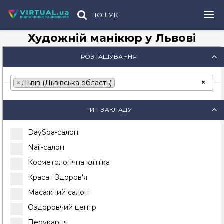
ПОШУК
Художній манікюр у Львові
РОЗТАШУВАННЯ
×
×
Львів (Львівська область)
ТИП ЗАКЛАДУ
DaySpa-салон
Nail-салон
Косметологічна клініка
Краса і Здоров'я
Масажний салон
Оздоровчий центр
Перукарня