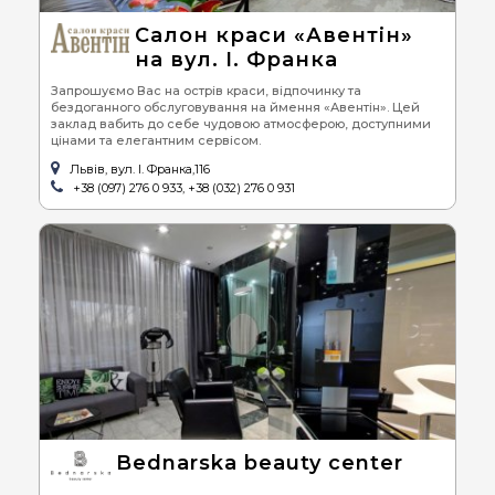
Салон краси «Авентін»
на вул. І. Франка
Запрошуємо Вас на острів краси, відпочинку та
бездоганного обслуговування на ймення «Авентін». Цей
заклад вабить до себе чудовою атмосферою, доступними
цінами та елегантним сервісом.
Львів, вул. І. Франка,116
+38 (097) 276 0 933, +38 (032) 276 0 931
Bednarska beauty center