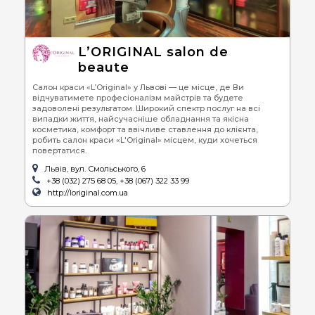
Вам точно сподобається!
L’ORIGINAL salon de
beaute
Салон краси «L’Original» у Львові — це місце, де Ви
відчуватимете професіоналізм майстрів та будете
задоволені результатом. Широкий спектр послуг на всі
випадки життя, найсучасніше обладнання та якісна
косметика, комфорт та ввічливе ставлення до клієнта,
робить салон краси «L'Original» місцем, куди хочеться
повертатися.
Львів, вул. Смольського, 6
+38 (032) 275 68 05, +38 (067) 322 33 99
http://loriginal.com.ua