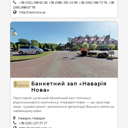
+38 (032) 298 60 28, +38 (098) 330 45 99, +38 (050) 596 73 76, +38
(095) 898 67 78
http://veronica.ua
Банкетний зал «Наварія
Нова»
Просторий сучасний бенкетний зал готельно-
відпочинкового комплексу «Наварія Нова» — це просторі
зали, чудова кухня і допомога в організації Вашого свята на
найвищому рівні.
Наварія, Наварія
+38 (032) 227 27 27
http://nnhotel.com.ua