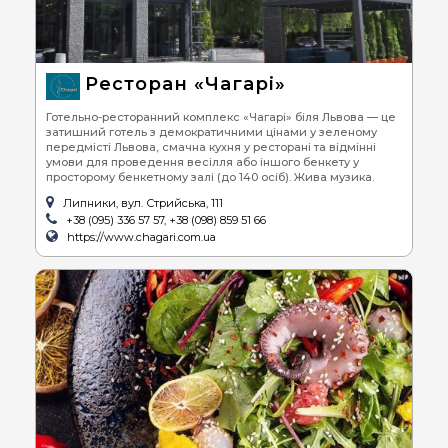
Ресторан «Чагарі»
Готельно-ресторанний комплекс «Чагарі» біля Львова — це
затишний готель з демократичними цінами у зеленому
передмісті Львова, смачна кухня у ресторані та відмінні
умови для проведення весілля або іншого бенкету у
просторому бенкетному залі (до 140 осіб). Жива музика.
Липники, вул. Стрийська, 111
+38 (095) 336 57 57, +38 (098) 859 51 66
https://www.chagari.com.ua