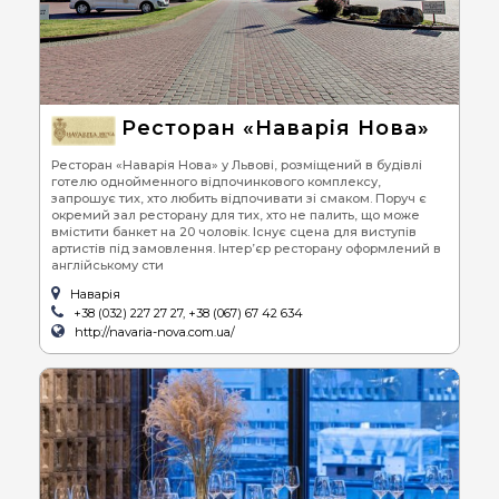
Ресторан «Наварія Нова»
Ресторан «Наварія Нова» у Львові, розміщений в будівлі
готелю однойменного відпочинкового комплексу,
запрошує тих, хто любить відпочивати зі смаком. Поруч є
окремий зал ресторану для тих, хто не палить, що може
вмістити банкет на 20 чоловік. Існує сцена для виступів
артистів під замовлення. Інтер’єр ресторану оформлений в
англійському сти
Наварія
+38 (032) 227 27 27, +38 (067) 67 42 634
http://navaria-nova.com.ua/