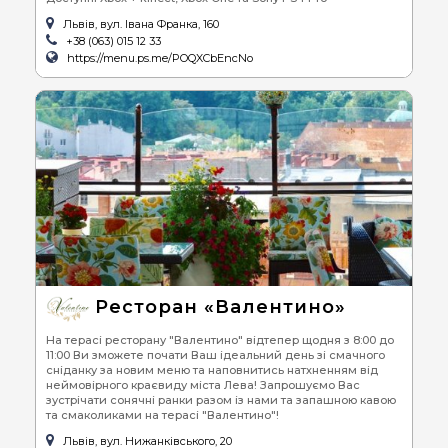
Львів, вул. Івана Франка, 160
+38 (063) 015 12 33
https://menu.ps.me/POQXCbEncNo
Ресторан «Валентино»
На терасі ресторану "Валентино" відтепер щодня з 8:00 до
11:00 Ви зможете почати Ваш ідеальний день зі смачного
сніданку за новим меню та наповнитись натхненням від
неймовірного краєвиду міста Лева! Запрошуємо Вас
зустрічати сонячні ранки разом із нами та запашною кавою
та смаколиками на терасі "Валентино"!
Львів, вул. Нижанківського, 20