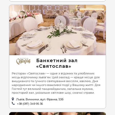
Банкетний зал
«Святослав»
Ресторан «Святослав» — одне з відомих та улюблених
місць відпочинку львів’ян. Цей заклад — краще місце для
вишуканого та гучного святкування весілля, ювілею, Дня
народження чи іншого важливої події у Вашому житті. Для
Гостей тут великий танцмайданчик, запальна музика,
просторий зал, унікальне світлове шоу, смачні страви.
Львів, Винники, вул. Франка, 53б
+38 (097) 349 95 36