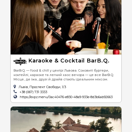
Karaoke & Cocktail BarB.Q.
BarB.Q. — food & chill у центрі Львова. Соковиті бургери,
коктейлі, караоке та легкий хаос вечора — це все BarB.Q.
Місце, де їжа, друзі й драйв стають ідеальним міксом.
Львів, Проспект Свободи, 1/3
+38 (067) 731 3333
https://expz.menu/0ac40476-e830-48a9-933e-8d3b6ab92663