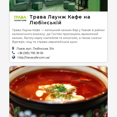
Трава Лаунж Кафе на
Любінській
Трава Лаунж Кафе — затишний кальян-бар у Львові в районі
залізничного вокзалу, де Гостям пропонують ароматний
кальян, багату карту коктейлів та алкоголю, а також смачні
бургери, піцу та страви європейської кухні.
Львів, вул. Любінська, 104
+38 (095) 795 39 59
http://travacafe.com.ua/