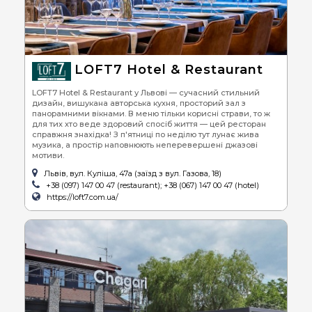
LOFT7 Hotel & Restaurant
LOFT7 Hotel & Restaurant у Львові — сучасний стильний
дизайн, вишукана авторська кухня, просторий зал з
панорамними вікнами. В меню тільки корисні страви, то ж
для тих хто веде здоровий спосіб життя — цей ресторан
справжня знахідка! З п'ятниці по неділю тут лунає жива
музика, а простір наповнюють неперевершені джазові
мотиви.
Львів, вул. Куліша, 47а (заїзд з вул. Газова, 18)
+38 (097) 147 00 47 (restaurant); +38 (067) 147 00 47 (hotel)
https://loft7.com.ua/