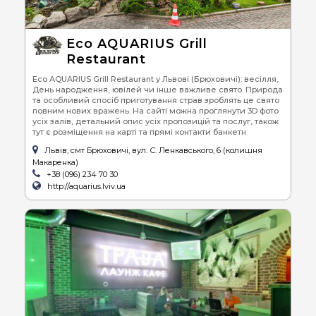
Eco AQUARIUS Grill
Restaurant
Eco AQUARIUS Grill Restaurant у Львові (Брюховичі): весілля,
День народження, ювілей чи інше важливе свято. Природа
та особливий спосіб приготування страв зроблять це свято
повним нових вражень. На сайті можна проглянути 3D фото
усіх залів, детальний опис усіх пропозицій та послуг, також
тут є розміщення на карті та прямі контакти банкетн
Львів, смт Брюховичі, вул. С. Ленкавського, 6 (колишня
Макаренка)
+38 (096) 234 70 30
http://aquarius.lviv.ua