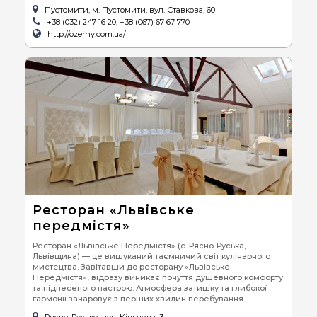
Пустомити, м. Пустомити, вул. Ставкова, 60
+38 (032) 247 16 20, +38 (067) 67 67 770
http://ozerny.com.ua/
Ресторан «Львівське
передмістя»
Ресторан «Львівське Передмістя» (с. Рясно-Руська,
Львівщина) — це вишуканий таємничий світ кулінарного
мистецтва. Завітавши до ресторану «Львівське
Передмістя», відразу виникає почуття душевного комфорту
та піднесеного настрою. Атмосфера затишку та глибокої
гармонії зачаровує з перших хвилин перебування.