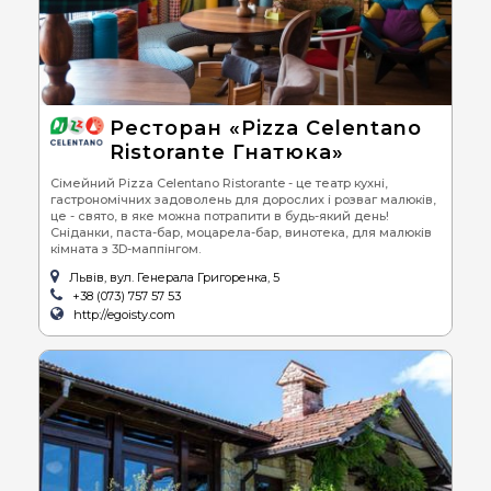
Ресторан «Pizza Celentano
Ristorante Гнатюка»
Сімейний Pizza Celentano Ristorante - це театр кухні,
гастрономічних задоволень для дорослих і розваг малюків,
це - свято, в яке можна потрапити в будь-який день!
Сніданки, паста-бар, моцарела-бар, винотека, для малюків
кімната з 3D-маппінгом.
Львів, вул. Генерала Григоренка, 5
+38 (073) 757 57 53
http://egoisty.com