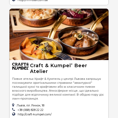
Craft & Kumpel’ Beer
Atelier
Пивне ательє Крафт & Кумпель у центрі Львова запрошує
посмакувати оригінальними стравами "авантурної"
галицької кухні та крафтовим або ж класичним пивом
власного виробництва. Атмосферне місце, що ідеально
підійде для відпочинку великої компанії. В обідню пору діє
ланч-пропозиція.
Львів, пл. Ринок, 18
+38 (068) 828 22 22
http://craft-kumpel.com/