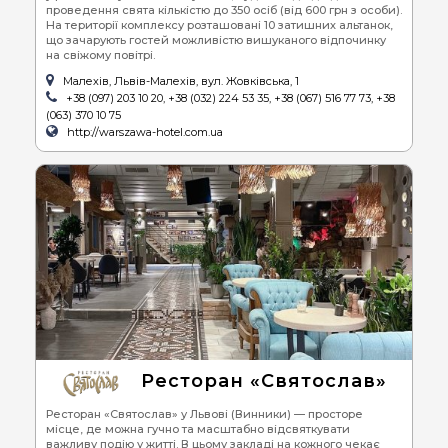
проведення свята кількістю до 350 осіб (від 600 грн з особи).
На території комплексу розташовані 10 затишних альтанок,
що зачарують гостей можливістю вишуканого відпочинку
на свіжому повітрі.
Малехів, Львів-Малехів, вул. Жовківська, 1
+38 (097) 203 10 20, +38 (032) 224 53 35, +38 (067) 516 77 73, +38
(063) 370 10 75
http://warszawa-hotel.com.ua
Ресторан «Святослав»
Ресторан «Святослав» у Львові (Винники) — просторе
місце, де можна гучно та масштабно відсвяткувати
важливу подію у житті. В цьому закладі на кожного чекає