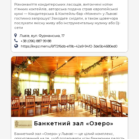
Різноманіття кондитерських ласощів, витончені нотки
п'янких коктейлів, авторська подача страв європейської
кухні — Кондитерська & Коктейль-бар «Момент» у Львові
гостинно запрошує! Заходьте снідати, а також щовечора
послухати якісну живу або інструментальну музику або Dj-
сети
Львів, вул. Фурманська, 17
+38 (096) 887 99 88
https://expz.menu/6f72f6db-e19b-42a9-94f2-3de5b4680ed0
Банкетний зал «Озеро»
Банкетний зал «Озеро» у Львові — це цілий комплекс,
орієнтований на те, щоб подарувати усім бажаючим радість