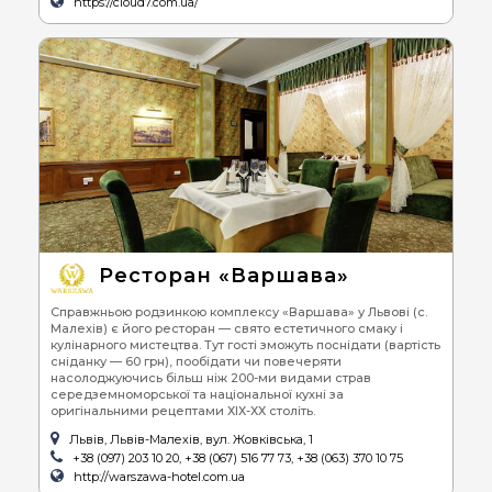
https://cloud7.com.ua/
Ресторан «Варшава»
Справжньою родзинкою комплексу «Варшава» у Львові (с.
Малехів) є його ресторан — свято естетичного смаку і
кулінарного мистецтва. Тут гості зможуть поснідати (вартість
сніданку — 60 грн), пообідати чи повечеряти
насолоджуючись більш ніж 200-ми видами страв
середземноморської та національної кухні за
оригінальними рецептами ХІХ-ХХ століть.
Львів, Львів-Малехів, вул. Жовківська, 1
+38 (097) 203 10 20, +38 (067) 516 77 73, +38 (063) 370 10 75
http://warszawa-hotel.com.ua