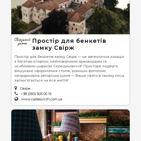
Простір для бенкетів
замку Свірж
Простір для бенкетів замку Свірж — це автентична локація
з багатою історією, неймовірними краєвидами та
особливим шармом Середньовіччя! Просторе подвір'я,
вишукане оформлення столів, розкішні фотозони,
неординарна авторська кухня — Ваше свято в такому місці
запам'ятається на все життя!
Свірж
+38 (093) 505 00 15
www.castesvirzh.com.ua