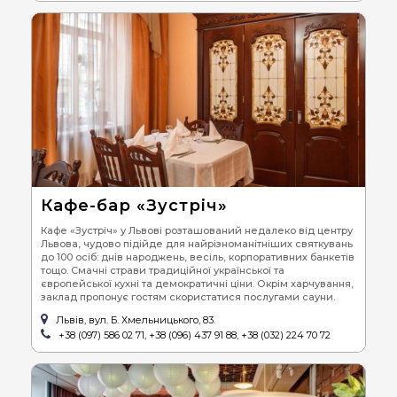
Кафе-бар «Зустріч»
Кафе «Зустріч» у Львові розташований недалеко від центру
Львова, чудово підійде для найрізноманітніших святкувань
до 100 осіб: днів народжень, весіль, корпоративних банкетів
тощо. Смачні страви традиційної української та
європейської кухні та демократичні ціни. Окрім харчування,
заклад пропонує гостям скористатися послугами сауни.
Львів, вул. Б. Хмельницького, 83.
+38 (097) 586 02 71, +38 (096) 437 91 88, +38 (032) 224 70 72