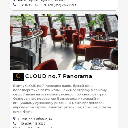
Рясне-Руське, вул. Кільцева, 3
+38 (096) 142 12 71, +38 (032) 243 16 99
CLOUD no.7 Panorama
Візит у CLOUD no.7 Panorama навіть будній день
перетворить на свято! Розміщення ресторану в самому
серці Львова на останньому поверсі торгового центру є
безперечною перевагою. 5 атмосферних локацій у
вишуканому сучасному дизайні. В меню представлені
європейські страви, азіатські, українські, японські, а також
кухня ф'южн.
Львів, пл. Соборна, 14
+38 (098) 111 000 7