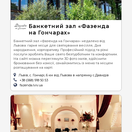
Банкетний зал «Фазенда
на Гончарах»
Банкетний зал «Фазенда на Гончарах» недалеко від
Львова: гарне місце для святкування весілля, Дня
народження, корпоративу. Професійний підхід та різні
послуги зроблять Ваше свято безтурботним та комфортним.
На сайті можна переглянути 3D фото залів, здійснити
бронювання без комісії, ознайомитись із меню та місцем
розташування на карті.
Львів, с. Гончарі, 6 км від Львова в напрямку с.Давидів
+38 (068) 918 50 53
fazenda.lviv.ua