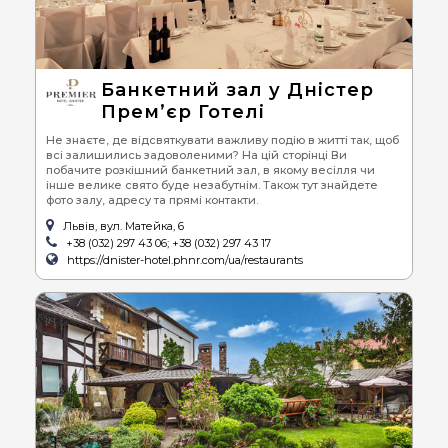
Банкетний зал у Дністер
Прем’єр Готелі
Не знаєте, де відсвяткувати важливу подію в житті так, щоб
всі залишились задоволеними? На цій сторінці Ви
побачите розкішний банкетний зал, в якому весілля чи
інше велике свято буде незабутнім. Також тут знайдете
фото залу, адресу та прямі контакти.
Львів, вул. Матейка, 6
+38 (032) 297 43 06; +38 (032) 297 43 17
https://dnister-hotel.phnr.com/ua/restaurants