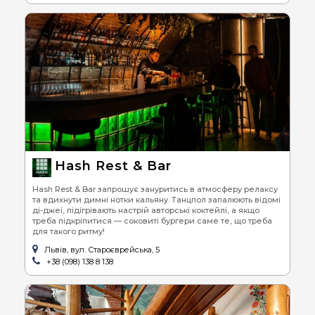
Hash Rest & Bar
Hash Rest & Bar запрошує зануритись в атмосферу релаксу
та вдихнути димні нотки кальяну. Танцпол запалюють відомі
ді-джеї, підігрівають настрій авторські коктейлі, а якщо
треба підкріпитися — соковиті бургери саме те, що треба
для такого ритму!
Львів, вул. Староєврейська, 5
+38 (098) 138 8 138