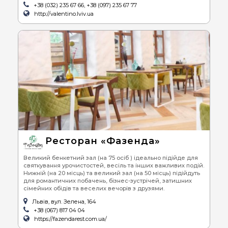
+38 (032) 235 67 66, +38 (097) 235 67 77
http://valentino.lviv.ua
Ресторан «Фазенда»
Великий бенкетний зал (на 75 осіб ) ідеально підійде для
святкування урочистостей, весіль та інших важливих подій.
Нижній (на 20 місць) та великий зал (на 50 місць) підійдуть
для романтичних побачень, бізнес-зустрічей, затишних
сімейних обідів та веселих вечорів з друзями.
Львів, вул. Зелена, 164
+38 (067) 817 04 04
https://fazendarest.com.ua/