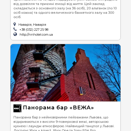
від дозвілля та приємні емоції від життя. Цей заклад
складається з основного залу (на 36 осіб), 20 альтанок (по 10
осіб кожна) та одного величезного банкетного залу на 300
осіб.
Наварія, Наварія
+38 (032) 227 25 98
http://nnhotel.com.ua
Панорама бар «ВЕЖА»
Панорама бар з неймовірними пейзажами Львова, що
відкриваються з висоти 9-поверхової вежі, авторською
кухнею і лаундж-атмосферою. Найвищий танцпол у Львові.
Доступні Xbox + kinect, Xbox One та Sony PS4 Pro