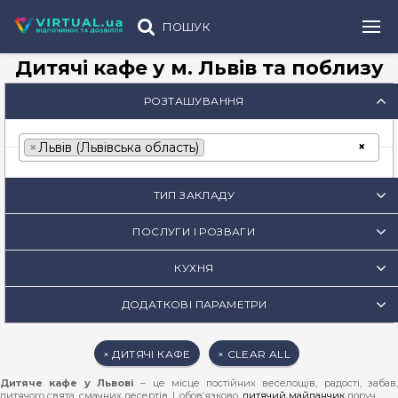
ПОШУК
Дитячі кафе у м. Львів та поблизу
РОЗТАШУВАННЯ
×
×
Львів (Львівська область)
ТИП ЗАКЛАДУ
ПОСЛУГИ І РОЗВАГИ
КУХНЯ
ДОДАТКОВІ ПАРАМЕТРИ
× ДИТЯЧІ КАФЕ
× CLEAR ALL
Дитяче кафе у Львові
– це місце постійних веселощів, радості, забав
дитячого свята, смачних десертів. І, обов’язково,
дитячий майданчик
поруч.