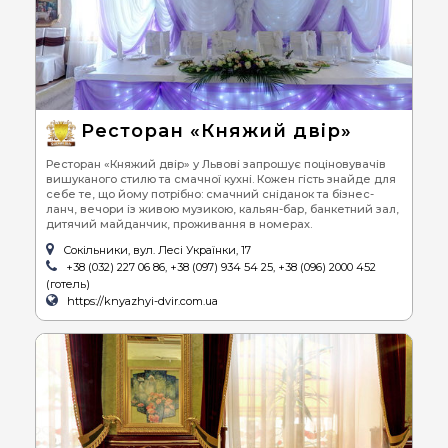
Ресторан «Княжий двір»
Ресторан «Княжий двір» у Львові запрошує поціновувачів
вишуканого стилю та смачної кухні. Кожен гість знайде для
себе те, що йому потрібно: смачний сніданок та бізнес-
ланч, вечори із живою музикою, кальян-бар, банкетний зал,
дитячий майданчик, проживання в номерах.
Сокільники, вул. Лесі Українки, 17
+38 (032) 227 06 86, +38 (097) 934 54 25, +38 (096) 2000 452
(готель)
https://knyazhyi-dvir.com.ua