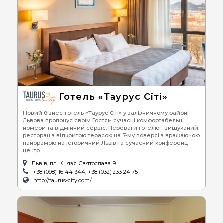
Готель «Таурус Сіті»
Новий бізнес-готель «Таурус Сіті» у залізничному районі
Львова пропонує своїм Гостям сучасні комфортабельні
номери та відмінний сервіс. Переваги готелю - вишуканий
ресторан з відкритою терасою на 7-му поверсі з вражаючою
панорамою на історичний Львів та сучасний конференц-
центр.
Львів, пл. Князя Святослава, 9
+38 (098) 16 44 344, +38 (032) 233 24 75
http://taurus-city.com/