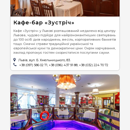
Кафе-бар «Зустріч»
Кафе «Зустріч» у Львові розташований недалеко від центру
Львова, чудово підійде для найрізноманітніших святкувань
до 100 осіб: днів народжень, весіль, корпоративних банкетів
тощо. Смачні страви традиційної української та
європейської кухні та демократичні ціни. Окрім харчування,
заклад пропонує гостям скористатися послугами сауни.
Львів, вул. Б. Хмельницького, 83.
+38 (097) 586 02 71, +38 (096) 437 91 88, +38 (032) 224 70 72