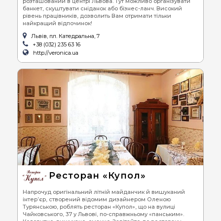
розташований в центрі Львова. Тут можливо організувати
банкет, скуштувати сніданок або бізнес-ланч. Високий
рівень працівників, дозволить Вам отримати тільки
найкращий відпочинок!
Львів, пл. Катедральна, 7
+38 (032) 235 63 16
http://veronica.ua
Ресторан «Купол»
Напрочуд оригінальний літній майданчик й вишуканий
інтер’єр, створений відомим дизайнером Оленою
Турянською, роблять ресторан «Купол», що на вулиці
Чайковського, 37 у Львові, по-справжньому «панським».