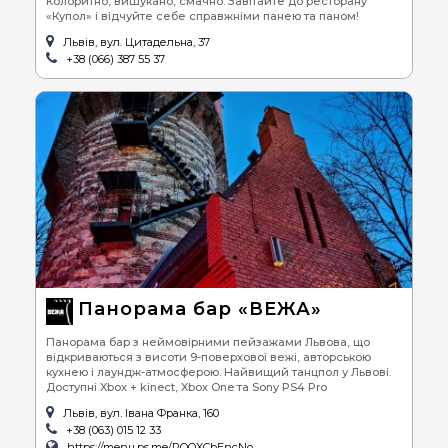
Колоритно, вишукано, смачно. Завітайте до ресторану
«Купол» і відчуйте себе справжніми панею та паном!
Львів, вул. Цитадельна, 37
+38 (066) 387 55 37
Панорама бар «ВЕЖА»
Панорама бар з неймовірними пейзажами Львова, що
відкриваються з висоти 9-поверхової вежі, авторською
кухнею і лаундж-атмосферою. Найвищий танцпол у Львові.
Доступні Xbox + kinect, Xbox One та Sony PS4 Pro
Львів, вул. Івана Франка, 160
+38 (063) 015 12 33
https://menu.ps.me/POQXCbEncNo