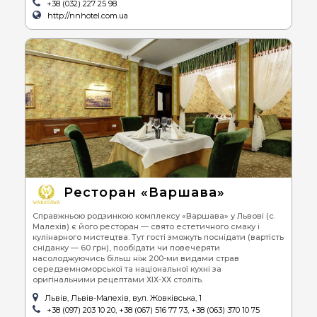
+38 (032) 227 25 98
http://nnhotel.com.ua
Ресторан «Варшава»
Справжньою родзинкою комплексу «Варшава» у Львові (с.
Малехів) є його ресторан — свято естетичного смаку і
кулінарного мистецтва. Тут гості зможуть поснідати (вартість
сніданку — 60 грн), пообідати чи повечеряти
насолоджуючись більш ніж 200-ми видами страв
середземноморської та національної кухні за
оригінальними рецептами ХІХ-ХХ століть.
Львів, Львів-Малехів, вул. Жовківська, 1
+38 (097) 203 10 20, +38 (067) 516 77 73, +38 (063) 370 10 75