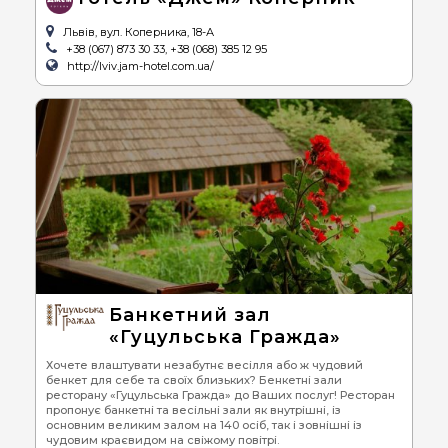
Львів, вул. Коперника, 18-А
+38 (067) 873 30 33, +38 (068) 385 12 95
http://lviv.jam-hotel.com.ua/
Банкетний зал
«Гуцульська Гражда»
Хочете влаштувати незабутнє весілля або ж чудовий
бенкет для себе та своїх близьких? Бенкетні зали
ресторану «Гуцульська Гражда» до Ваших послуг! Ресторан
пропонує банкетні та весільні зали як внутрішні, із
основним великим залом на 140 осіб, так і зовнішні із
чудовим краєвидом на свіжому повітрі.