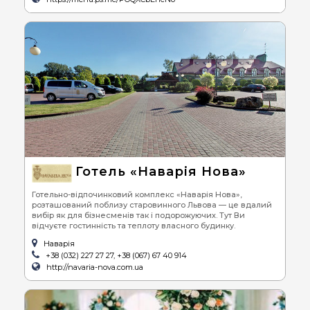
Готель «Наварія Нова»
Готельно-відпочинковий комплекс «Наварія Нова»,
розташований поблизу старовинного Львова — це вдалий
вибір як для бізнесменів так і подорожуючих. Тут Ви
відчуєте гостинність та теплоту власного будинку.
Наварія
+38 (032) 227 27 27, +38 (067) 67 40 914
http://navaria-nova.com.ua