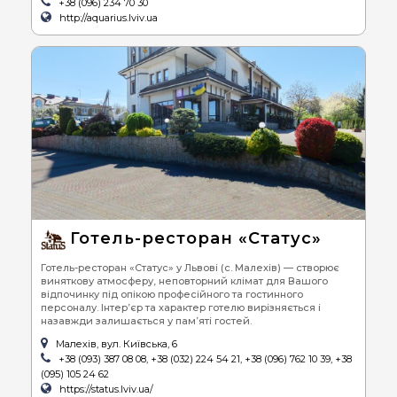
+38 (096) 234 70 30
http://aquarius.lviv.ua
Готель-ресторан «Статус»
Готель-ресторан «Статус» у Львові (с. Малехів) — створює
виняткову атмосферу, неповторний клімат для Вашого
відпочинку під опікою професійного та гостинного
персоналу. Інтер’єр та характер готелю вирізняється і
назавжди залишається у пам’яті гостей.
Малехів, вул. Київська, 6
+38 (093) 387 08 08, +38 (032) 224 54 21, +38 (096) 762 10 39, +38
(095) 105 24 62
https://status.lviv.ua/