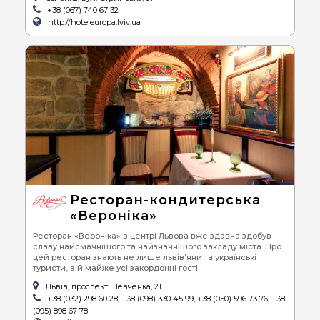
+38 (067) 740 67 32
http://hoteleuropa.lviv.ua
Ресторан-кондитерська
«Вероніка»
Ресторан «Вероніка» в центрі Львова вже здавна здобув
славу найсмачнішого та найзначнішого закладу міста. Про
цей ресторан знають не лише львів’яни та українські
туристи, а й майже усі закордонні гості.
Львів, проспект Шевченка, 21
+38 (032) 298 60 28, +38 (098) 330 45 99, +38 (050) 596 73 76, +38
(095) 898 67 78