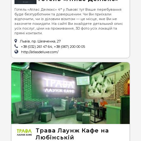
Готель «Атлас Делюкс» 4* у Львові: тут Ваше перебування
буде безтурботним та довершеним. Чи Ви приїхали
відпочити, чи із діловим візитом — це місце, яке Ви не
захочете покидати. На сайті Ви знайдете детальний опис
усіх послуг, ціни на проживання, 3D фото усіх локацій та
прямі контакти.
Львів, пр. Шевченка, 27
+38 (032) 261 47 64, +38 (067) 200 00 05
http://atlasdeluxe.com/
Трава Лаунж Кафе на
Любінській