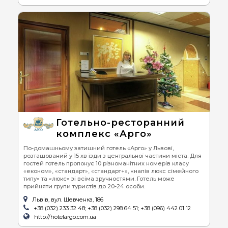
Готельно-ресторанний
комплекс «Арго»
По-домашньому затишний готель «Арго» у Львові,
розташований у 15 хв їзди з центральної частини міста. Для
гостей готель пропонує 10 різноманітних номерів класу
«економ», «стандарт», «стандарт+», «напів люкс сімейного
типу» та «люкс» зі всіма зручностями. Готель може
прийняти групи туристів до 20-24 особи.
Львів, вул. Шевченка, 186
+38 (032) 233 32 48; +38 (032) 298 64 51; +38 (096) 442 01 12
http://hotelargo.com.ua