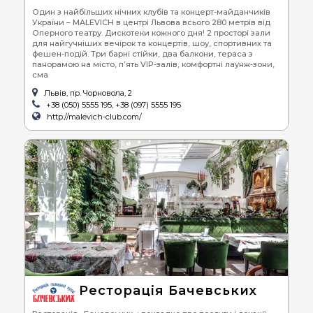
Один з найбільших нічних клубів та концерт-майданчиків
України – MALEVICH в центрі Львова всього 280 метрів від
Оперного театру. Дискотеки кожного дня! 2 просторі зали
для найгучніших вечірок та концертів, шоу, спортивних та
фешен-подій. Три барні стійки, два балкони, тераса з
панорамою на місто, п’ять VIP-залів, комфортні лаунж-зони,
сма
Львів, пр. Чорновола, 2
+38 (050) 5555 195, +38 (097) 5555 195
http://malevich-club.com/
Ресторація Бачевських