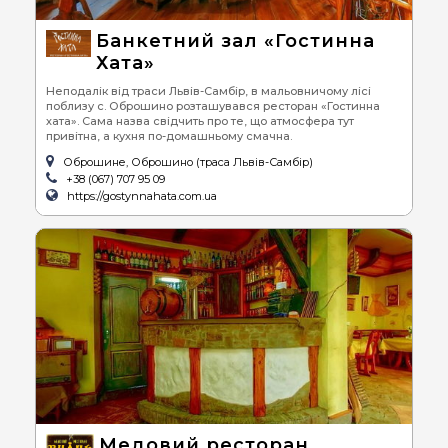
Банкетний зал «Гостинна
Хата»
Неподалік від траси Львів-Самбір, в мальовничому лісі
поблизу с. Оброшино розташувався ресторан «Гостинна
хата». Сама назва свідчить про те, що атмосфера тут
привітна, а кухня по-домашньому смачна.
Оброшине, Оброшино (траса Львів-Самбір)
+38 (067) 707 95 09
https://gostynnahata.com.ua
Медовий ресторан