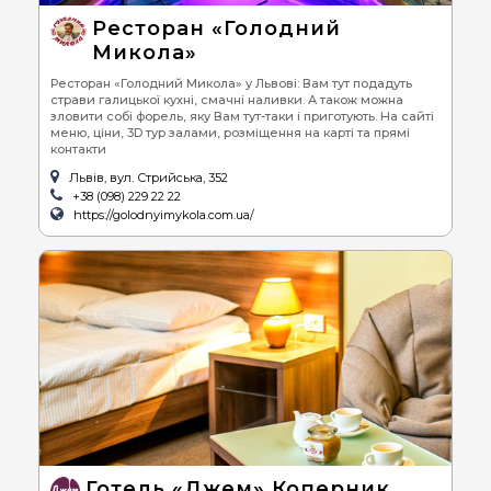
Ресторан «Голодний
Микола»
Ресторан «Голодний Микола» у Львові: Вам тут подадуть
страви галицької кухні, смачні наливки. А також можна
зловити собі форель, яку Вам тут-таки і приготують. На сайті
меню, ціни, 3D тур залами, розміщення на карті та прямі
контакти
Львів, вул. Стрийська, 352
+38 (098) 229 22 22
https://golodnyimykola.com.ua/
Готель «Джем» Коперник