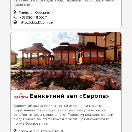
європейські страви, азіатські, українські, японські, а також
кухня ф'южн.
Львів, пл. Соборна, 14
+38 (098) 111 000 7
https://cloud7.com.ua/
Банкетний зал «Європа»
Банкетний зал «Європа»: на цій сторінці Ви можете
переглянути 3D фото усіх залів ресторану та території,
ознайомитись із меню, цінами. Також тут вказано, скільки
людей може вмістити кожен із залів. Прямі контакти та
пряме бронювання.
Солонка, вул. Стрийська, 31