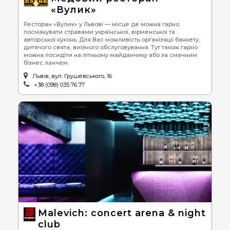
«Вулик»
Ресторан «Вулик» у Львові — місце де можна гарно
посмакувати стравами української, вірменської та
авторської кухонь. Для Вас можливість організації банкету,
дитячого свята, виїзного обслуговування. Тут також гарно
можна посидіти на літньому майданчику або за смачним
бізнес ланчем.
Львів, вул. Грушевського, 16
+38 (098) 035 76 77
Malevich: concert arena & night
club