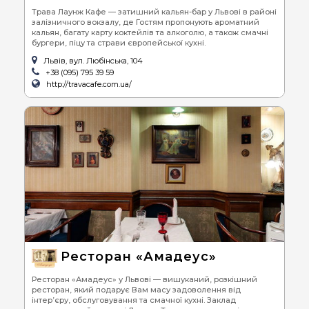
Трава Лаунж Кафе — затишний кальян-бар у Львові в районі
залізничного вокзалу, де Гостям пропонують ароматний
кальян, багату карту коктейлів та алкоголю, а також смачні
бургери, піцу та страви європейської кухні.
Львів, вул. Любінська, 104
+38 (095) 795 39 59
http://travacafe.com.ua/
Ресторан «Амадеус»
Ресторан «Амадеус» у Львові — вишуканий, розкішний
ресторан, який подарує Вам масу задоволення від
інтер’єру, обслуговування та смачної кухні. Заклад