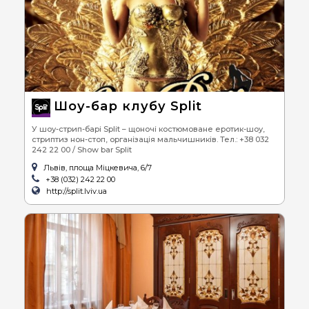
Шоу-бар клубу Split
У шоу-стрип-барі Split – щоночі костюмоване еротик-шоу,
стриптиз нон-стоп, організація мальчишників. Тел.: +38 032
242 22 00 / Show bar Split
Львів, площа Міцкевича, 6/7
+38 (032) 242 22 00
http://split.lviv.ua