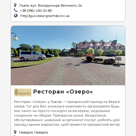
Львів, вул. Володимира Великого, 2а
+38 (096) 450-34-80
http://guculska-grazhda.lviv.ua
Ресторан «Озеро»
Ресторан «Озеро» у Львові — прекрасний заклад на березі
озера. Тут для Вас унікальна можливість організувати будь-
яке свято чи просто посидіти за вечерею, недільним
сніданком чи обідом. Прекрасна кухня, бездоганне
обслуговування, широкий асортимент послуг, роблять цей
заклад гарним варіантом, щоб провести прекрасний вечір.
Наварія, Наварія