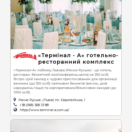
«Термінал - А» готельно-
ресторанний комплекс
«Термінал-А» поблизу Львова (Рясне-Руське) - це готель,
ресторан, бенкетний зал/конференц-центр на 350 осіб,
бістро. Цей заклад є чудово пристосованим для організації
великих (до 350 осіб) святкових бенкетів (весіль, днів
народжень тощо) та корпоративних/бізнесових заходів (до
1000 осіб).
Рясне-Руське, (Львів) пл. Європейська, 1
+38 (068) 368 33 88
https://www.terminal-a.com.ua/