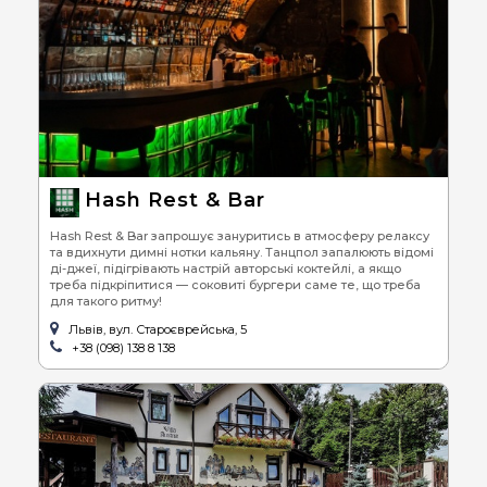
Hash Rest & Bar
Hash Rest & Bar запрошує зануритись в атмосферу релаксу
та вдихнути димні нотки кальяну. Танцпол запалюють відомі
ді-джеї, підігрівають настрій авторські коктейлі, а якщо
треба підкріпитися — соковиті бургери саме те, що треба
для такого ритму!
Львів, вул. Староєврейська, 5
+38 (098) 138 8 138