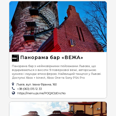
Панорама бар «ВЕЖА»
Панорама бар з неймовірними пейзажами Львова, що
відкриваються з висоти 9-поверхової вежі, авторською
кухнею і лаундж-атмосферою. Найвищий танцпол у Львові.
Доступні Xbox + kinect, Xbox One та Sony PS4 Pro
Львів, вул. Івана Франка, 160
+38 (063) 015 12 33
https://menu.ps.me/POQXCbEncNo