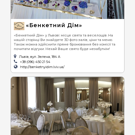
«Бенкетний Дім»
«Бенкетний Дім» у Львові: місце свята та веселощів. На
нашій сторінці Ви знайдете 3D фото залів, ціни та меню.
Також можна здійснити пряме бронювання без комісії та
почитати відгуки. Нехай Ваше свято буде незабутнім!
Львів, вул. Зелена, 184 А
+38 (096) 450 21 54
http://benketnyidim.lviv.ua/