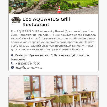
Eco AQUARIUS Grill
Restaurant
Eco AQUARIUS Grill Restaurant у Львові (Брюховичі): весілля,
День народження, ювілей чи інше важливе свято. Природа
та особливий спосіб приготування страв зроблять це свято
повним нових вражень. На сайті можна проглянути 3D фото
усіх залів, детальний опис усіх пропозицій та послуг, також
тут є розміщення на карті та прямі контакти банкетн
Львів, смт Брюховичі, вул. С. Ленкавського, 6 (колишня
Макаренка)
+38 (096) 234 70 30
http://aquarius.lviv.ua