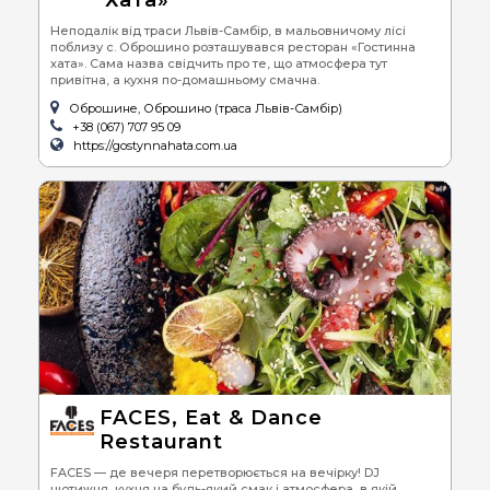
Неподалік від траси Львів-Самбір, в мальовничому лісі
поблизу с. Оброшино розташувався ресторан «Гостинна
хата». Сама назва свідчить про те, що атмосфера тут
привітна, а кухня по-домашньому смачна.
Оброшине, Оброшино (траса Львів-Самбір)
+38 (067) 707 95 09
https://gostynnahata.com.ua
FACES, Eat & Dance
Restaurant
FACES — де вечеря перетворюється на вечірку! DJ
щотижня, кухня на будь-який смак і атмосфера, в якій