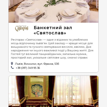
Банкетний зал
«Святослав»
Ресторан «Святослав» — одне з відомих та улюблених
місць відпочинку львів’ян. Цей заклад — краще місце для
вишуканого та гучного святкування весілля, ювілею, Дня
народження чи іншого важливої події у Вашому житті. Для
Гостей тут великий танцмайданчик, запальна музика,
просторий зал, унікальне світлове шоу, смачні страви.
Львів, Винники, вул. Франка, 53б
+38 (097) 349 95 36