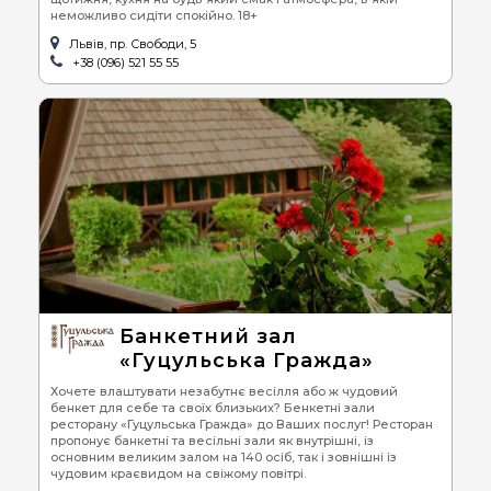
неможливо сидіти спокійно. 18+
Львів, пр. Свободи, 5
+38 (096) 521 55 55
Банкетний зал
«Гуцульська Гражда»
Хочете влаштувати незабутнє весілля або ж чудовий
бенкет для себе та своїх близьких? Бенкетні зали
ресторану «Гуцульська Гражда» до Ваших послуг! Ресторан
пропонує банкетні та весільні зали як внутрішні, із
основним великим залом на 140 осіб, так і зовнішні із
чудовим краєвидом на свіжому повітрі.