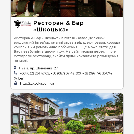
Ресторан & Бар
«Шкоцька»
Ресторан & Бар «Шкоцька» в готелі «Атлас Делюкс»:
вишуканий інтер'єр, смачні страви від шеф-повара, хороша
компанія чи роматничне побачення — це може стати для
Вас незабутнім відпочинком. На сайті можна переглянути
фотографії ресторану, знайти прямі контакти та розміщення
на карті.
Львів, пр. Шевченка, 27
+38 (032) 261 47 65, +38 (067) 37 42 300, +38 (097) 76 35 874
(Viber)
http://szkocka.com.ua