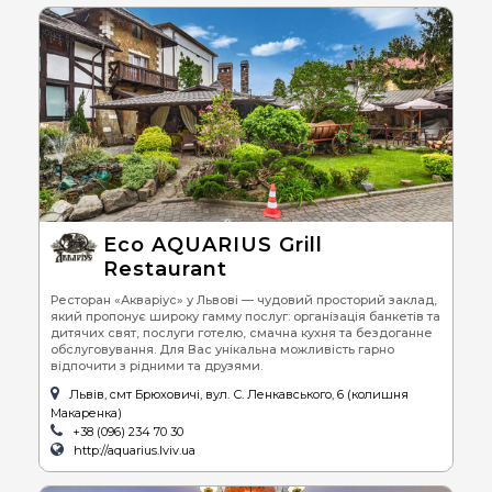
Eco AQUARIUS Grill
Restaurant
Ресторан «Акваріус» у Львові — чудовий просторий заклад,
який пропонує широку гамму послуг: організація банкетів та
дитячих свят, послуги готелю, смачна кухня та бездоганне
обслуговування. Для Вас унікальна можливість гарно
відпочити з рідними та друзями.
Львів, смт Брюховичі, вул. С. Ленкавського, 6 (колишня
Макаренка)
+38 (096) 234 70 30
http://aquarius.lviv.ua