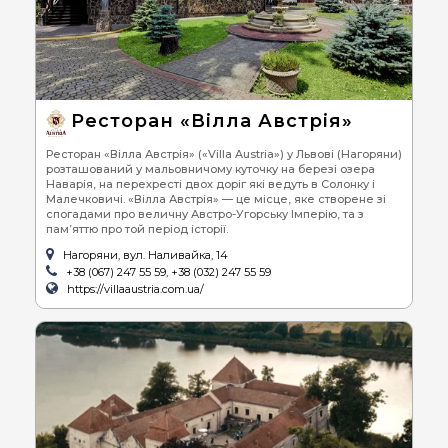
Ресторан «Вілла Австрія»
Ресторан «Вілла Австрія» («Villa Austria») у Львові (Нагоряни)
розташований у мальовничому куточку на березі озера
Наварія, на перехресті двох доріг які ведуть в Солонку і
Малечковичі. «Вілла Австрія» — це місце, яке створене зі
спогадами про величну Австро-Угорську Імперію, та з
пам’яттю про той період історії.
Нагоряни, вул. Наливайка, 14
+38 (067) 247 55 59, +38 (032) 247 55 59
https://villaaustria.com.ua/