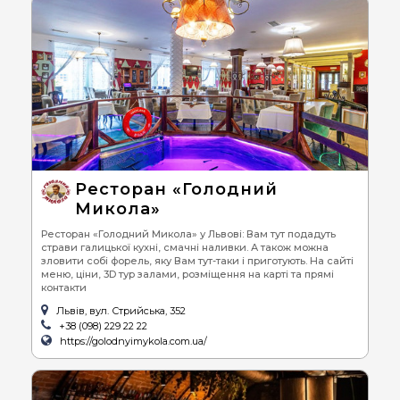
Ресторан «Голодний
Микола»
Ресторан «Голодний Микола» у Львові: Вам тут подадуть
страви галицької кухні, смачні наливки. А також можна
зловити собі форель, яку Вам тут-таки і приготують. На сайті
меню, ціни, 3D тур залами, розміщення на карті та прямі
контакти
Львів, вул. Стрийська, 352
+38 (098) 229 22 22
https://golodnyimykola.com.ua/