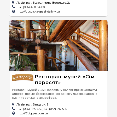
Львів, вул. Володимира Великого, 2а
+38 (096) 450-34-80
http://guculska-grazhda.lviv.ua
Ресторан-музей «Сім
поросят»
Ресторан-музей «Сім Поросят» у Львові: прямі контакти,
адреса, пряме бронювання, сніданок у Львові, народна
кухня та затишна атмосфера.
Львів, вул. Бандери, 9
+38 (096) 11 77 555, +38 (032) 297 555 8
http://7piggies.com.ua