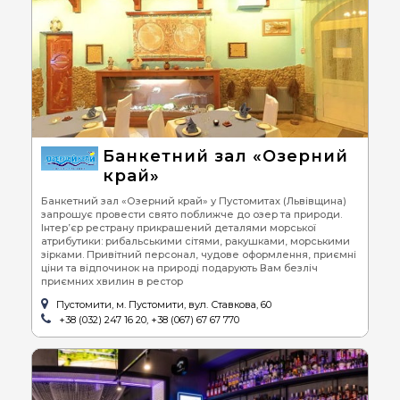
Банкетний зал «Озерний
край»
Банкетний зал «Озерний край» у Пустомитах (Львівщина)
запрошує провести свято поближче до озер та природи.
Інтер’єр рестрану прикрашений деталями морської
атрибутики: рибальськими сітями, ракушками, морськими
зірками. Привітний персонал, чудове оформлення, приємні
ціни та відпочинок на природі подарують Вам безліч
приємних хвилин в рестор
Пустомити, м. Пустомити, вул. Ставкова, 60
+38 (032) 247 16 20, +38 (067) 67 67 770