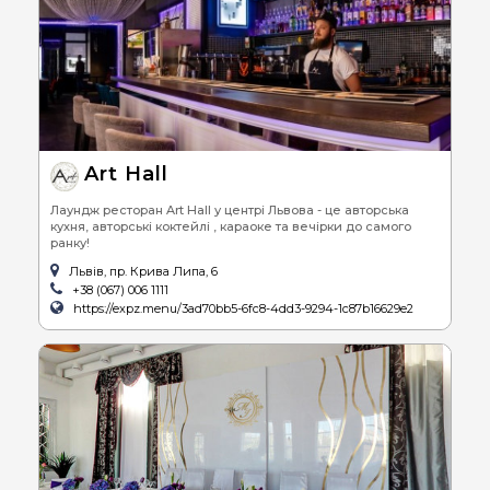
Art Hall
Лаундж ресторан Art Hall у центрі Львова - це авторська
кухня, авторські коктейлі , караоке та вечірки до самого
ранку!
Львів, пр. Крива Липа, 6
+38 (067) 006 1111
https://expz.menu/3ad70bb5-6fc8-4dd3-9294-1c87b16629e2