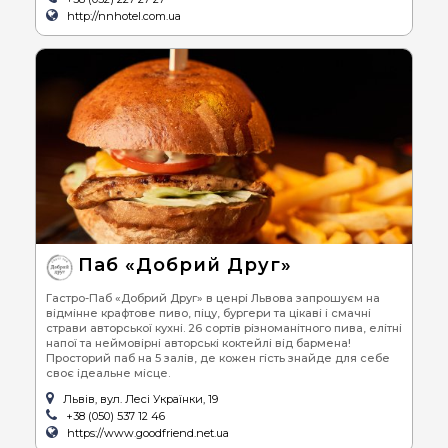
http://nnhotel.com.ua
Паб «Добрий Друг»
Гастро-Паб «Добрий Друг» в ценрі Львова запрошуєм на
відмінне крафтове пиво, піцу, бургери та цікаві і смачні
страви авторської кухні. 26 сортів різноманітного пива, елітні
напої та неймовірні авторські коктейлі від бармена!
Просторий паб на 5 залів, де кожен гість знайде для себе
своє ідеальне місце.
Львів, вул. Лесі Українки, 19
+38 (050) 537 12 46
https://www.goodfriend.net.ua