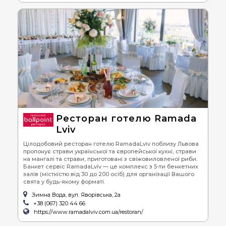
Ресторан готелю Ramada
Lviv
Цілодобовий ресторан готелю RamadaLviv поблизу Львова
пропонує страви української та європейської кухні, страви
на мангалі та страви, приготовані з свіжовиловленої риби.
Банкет сервіс RamadaLviv — це комплекс з 5-ти бенкетних
залів (місткістю від 30 до 200 осіб) для організації Вашого
свята у будь-якому форматі.
Зимна Вода, вул. Яворівська, 2а
+38 (067) 320 44 66
https://www.ramadalviv.com.ua/restoran/