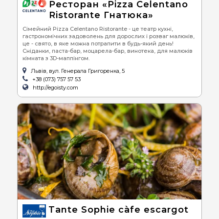
Ресторан «Pizza Celentano
Ristorante Гнатюка»
Сімейний Pizza Celentano Ristorante - це театр кухні,
гастрономічних задоволень для дорослих і розваг малюків,
це - свято, в яке можна потрапити в будь-який день!
Сніданки, паста-бар, моцарела-бар, винотека, для малюків
кімната з 3D-маппінгом.
Львів, вул. Генерала Григоренка, 5
+38 (073) 757 57 53
http://egoisty.com
Tante Sophie càfe escargot