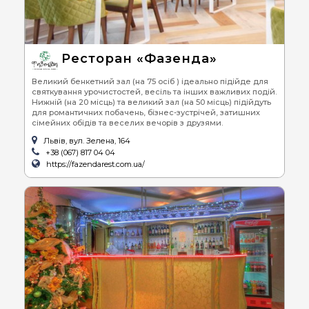
Ресторан «Фазенда»
Великий бенкетний зал (на 75 осіб ) ідеально підійде для
святкування урочистостей, весіль та інших важливих подій.
Нижній (на 20 місць) та великий зал (на 50 місць) підійдуть
для романтичних побачень, бізнес-зустрічей, затишних
сімейних обідів та веселих вечорів з друзями.
Львів, вул. Зелена, 164
+38 (067) 817 04 04
https://fazendarest.com.ua/