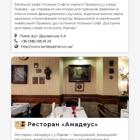
Затишне кафе тітоньки Софі із самого Провансу у серці
Львова - це справжня насолода для гурманів: равлики із
класичними французькими соусами, відмінна винна карта,
ідеально стилізований інтер'єр. Вирушайте в маленький
львівський Прованс до гостинної тітоньки Софії. Доступна
доставка страв по всьому Львову!
Львів, вул. Друкарська, 6 А
+38 (098) 095 81 29
http://www.tantesophie.lviv.ua/
Ресторан «Амадеус»
Ресторан «Амадеус» у Львові — вишуканий, розкішний
ресторан, який подарує Вам масу задоволення від