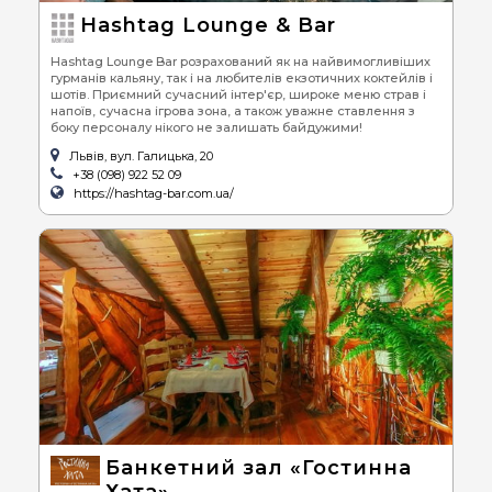
Hashtag Lounge & Bar
Hashtag Lounge Bar розрахований як на найвимогливіших
гурманів кальяну, так і на любителів екзотичних коктейлів і
шотів. Приємний сучасний інтер'єр, широке меню страв і
напоїв, сучасна ігрова зона, а також уважне ставлення з
боку персоналу нікого не залишать байдужими!
Львів, вул. Галицька, 20
+38 (098) 922 52 09
https://hashtag-bar.com.ua/
Банкетний зал «Гостинна
Хата»