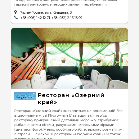
гармонії зачаровує з перших хвилин перебування.
Рясне-Руське, вул. Кільцева, 3
+38 (096) 142 12 71, +38 (032) 243 16 99
Ресторан «Озерний
край»
Ресторан «Озерний край» знаходиться на одноіменній базі
відпочинку в місті Пустомити (Львівщина). Інтер’єр
ресторану прикрашений деталями морської атрибутики:
рибальськими сітями, ракушками, морськими зірками
(дивіться фото). Меню, особливо рибне, вражає розмаїттям,
а страви — смаком. В ресторані «Озерний край» Ви також
зможете замовити ш