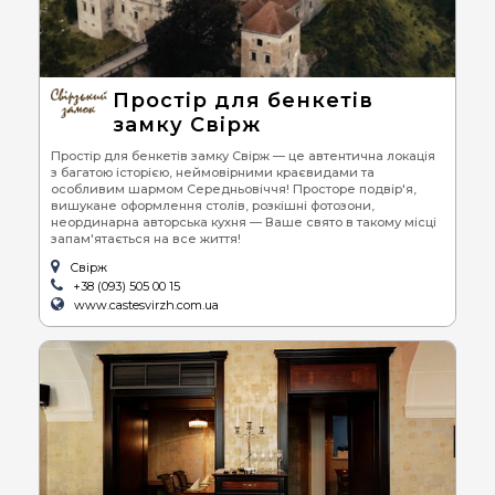
Простір для бенкетів
замку Свірж
Простір для бенкетів замку Свірж — це автентична локація
з багатою історією, неймовірними краєвидами та
особливим шармом Середньовіччя! Просторе подвір'я,
вишукане оформлення столів, розкішні фотозони,
неординарна авторська кухня — Ваше свято в такому місці
запам'ятається на все життя!
Свірж
+38 (093) 505 00 15
www.castesvirzh.com.ua