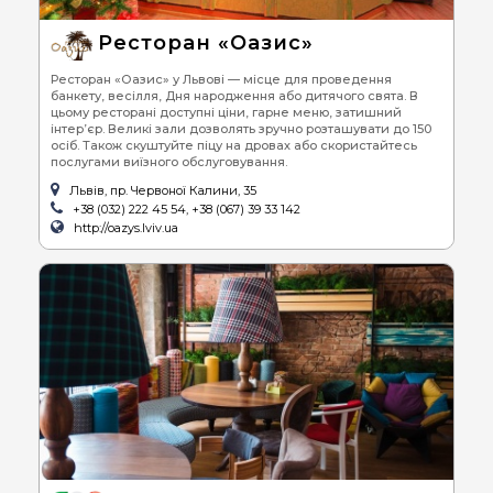
Ресторан «Оазис»
Ресторан «Оазис» у Львові — місце для проведення
банкету, весілля, Дня народження або дитячого свята. В
цьому ресторані доступні ціни, гарне меню, затишний
інтер’єр. Великі зали дозволять зручно розташувати до 150
осіб. Також скуштуйте піцу на дровах або скористайтесь
послугами виїзного обслуговування.
Львів, пр. Червоної Калини, 35
+38 (032) 222 45 54, +38 (067) 39 33 142
http://oazys.lviv.ua