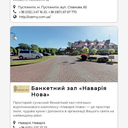
Пустомити, м. Пустомити, вул. Ставкова, 60
+38 (032) 247 16 20, +38 (067) 67 67 770
http://ozerny.com.ua/
Банкетний зал «Наварія
Нова»
Просторий сучасний бенкетний зал готельно-
відпочинкового комплексу «Наварія Нова» — це просторі
зали, чудова кухня і допомога в організації Вашого свята на
найвищому рівні.
Наварія, Наварія
+38 (032) 227 27 27