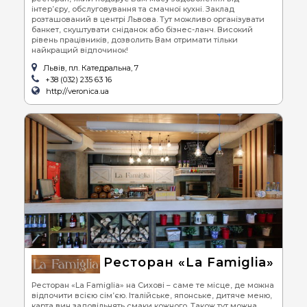
інтер’єру, обслуговування та смачної кухні. Заклад
розташований в центрі Львова. Тут можливо організувати
банкет, скуштувати сніданок або бізнес-ланч. Високий
рівень працівників, дозволить Вам отримати тільки
найкращий відпочинок!
Львів, пл. Катедральна, 7
+38 (032) 235 63 16
http://veronica.ua
Ресторан «La Famiglia»
Ресторан «La Famiglia» на Сихові – саме те місце, де можна
відпочити всією сім’єю. Італійське, японське, дитяче меню,
карта вин задовільнять смаки кожного. Також тут можна