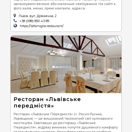
організувати велике або маленьке святкування. На сайті є
фото залів, меню, прямі контакти, адреса.
Львів, вул. Довженка, 2
+38 (098) 850 43 89
https://lafamiglia.restaurant/
Ресторан «Львівське
передмістя»
Ресторан «Львівське Передмістя» (с. Рясно-Руська,
Львівщина) — це вишуканий таємничий світ кулінарного
мистецтва. Завітавши до ресторану «Львівське
Передмістя», відразу виникає почуття душевного комфорту
та піднесеного настрою. Атмосфера затишку та глибокої