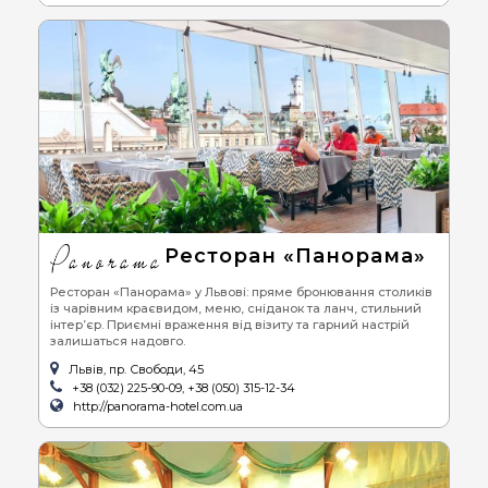
Ресторан «Панорама»
Ресторан «Панорама» у Львові: пряме бронювання столиків
із чарівним краєвидом, меню, сніданок та ланч, стильний
інтер’єр. Приємні враження від візиту та гарний настрій
залишаться надовго.
Львів, пр. Свободи, 45
+38 (032) 225-90-09, +38 (050) 315-12-34
http://panorama-hotel.com.ua