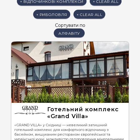
× ВІДПОЧИНКОВІ КОМПЛЕКСИ
× CLEAR ALL
×
РИБОЛОВЛЯ
×
CLEAR ALL
Сортувати по
АЛФАВІТУ
Готельний комплекс
«Grand Villa»
«GRAND VILLA» у Східниці — невеликий затишний
готельний комплекс для комфортного відпочинку з
басейном, вишуканим рестораном європейської та
української кухні, можливістю оздоровлення мінеральними